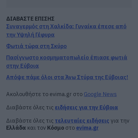
ΔΙΑΒΑΣΤΕ ΕΠΙΣΗΣ
Συναγερμός στη Χαλκίδα: Γυναίκα έπεσε από
την Υψηλή Γέφυρα
Φωτιά τώρα στη Σκύρο
Πασίγνωστο κοσμηματοπωλείο έπιασε φωτιά
στην Εύβοια
Απόψε πάμε όλοι στα Άνω Στύρα της Εύβοιας!
Ακολουθήστε το evima.gr στο
Google News
Διαβάστε όλες τις
ειδήσεις για την Εύβοια
Διαβάστε όλες τις
τελευταίες ειδήσεις
για την
Ελλάδα
και τον
Κόσμο
στο
evima.gr