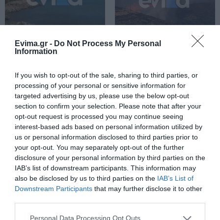
Νεότερα για τη φωτιά σε
εμπορικό κατάστημα στη Χαλκίδα
06.08.2026 | 13:45
Evima.gr -
Do Not Process My Personal
Συναγερμός στη
Φωτιά τώρα στη Σκύρο
Information
Χαλκίδα: Γυναίκα
έπεσε από την Υψηλή
Γέφυρα
Καλοκαίρι στην Εύβοια χωρίς
If you wish to opt-out of the sale, sharing to third parties, or
«Ταβέρνα Ξενύχτη» δεν γίνεται!
processing of your personal or sensitive information for
Χρόνια τώρα αυθεντικές γεύσεις!
targeted advertising by us, please use the below opt-out
06.08.2026 | 13:30
section to confirm your selection. Please note that after your
opt-out request is processed you may continue seeing
Σοκ στην Εύβοια: Κουκουλοφόρος
interest-based ads based on personal information utilized by
εισέβαλε στο σπίτι – Στιγμές
us or personal information disclosed to third parties prior to
τρόμου για γυναίκα
your opt-out. You may separately opt-out of the further
06.08.2026 | 13:15
disclosure of your personal information by third parties on the
Πασίγνωστο
Απόψε πάμε όλοι στα
IAB’s list of downstream participants. This information may
κοσμηματοπωλείο
Άνω Στύρα της Εύβοιας!
Χαλκίδα τώρα φωτιά σε εμπορικό
also be disclosed by us to third parties on the
IAB’s List of
έπιασε φωτιά στην
κατάστημα
Downstream Participants
that may further disclose it to other
Εύβοια
third parties.
06.08.2026 | 13:00
Please note that this website/app uses one or more Google
Personal Data Processing Opt Outs