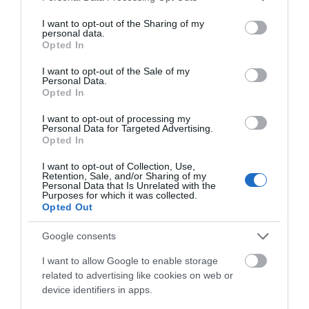
services and may gather and store information including but
Ο μικρός μουσικός που έγινε το
not limited to your visit or usage behaviour. You may click to
I want to opt-out of the Sharing of my
πρόσωπο της βραδιάς σε
personal data.
πανηγύρι της Εύβοιας
grant or deny consent to Google and its third-party tags to
Opted In
use your data for below specified purposes in below Google
06.08.2026 | 12:45
consent section.
I want to opt-out of the Sale of my
Personal Data.
Ελλάδα: Νέες επενδύσεις 1 δισ.
Opted In
Σε αυτή την περιοχή
Έρχεται το 9ο
έως το 2028 για την Ενέργεια
της Εύβοιας θα γίνει
Αλιβεριώτικο
06.08.2026 | 12:30
σήμερα πανηγύρι
Αντάμωμα! Πότε και
I want to opt-out of processing my
Personal Data for Targeted Advertising.
πού θα γίνει
Opted In
Θλίψη στην Εύβοια: Άνδρας έχασε
I want to opt-out of Collection, Use,
την ζωή του
Retention, Sale, and/or Sharing of my
Personal Data that Is Unrelated with the
06.08.2026 | 12:15
Purposes for which it was collected.
Opted Out
Google consents
I want to allow Google to enable storage
related to advertising like cookies on web or
device identifiers in apps.