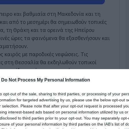
07
Α
Ήπειρο και βαθμιαία στη Μακεδονία και τη
κ
αι από το μεσημέρι θα σημειωθούν τοπικές
κ
κ
α, τη Θράκη και τα ορεινά της Ηπείρου
Π
δινές ώρες τα φαινόμενα θα εξασθενήσουν και
07
ταματήσουν.
Ε
ς καιρός με παροδικές νεφώσεις. Τις
ο
ες στη Θεσσαλία θα εκδηλωθούν τοπικοί
ε
έ
αταιγίδες κυρίως στα ορεινά.
07
 δυτικά θα είναι περιορισμένη και πιθανώς
-
Do Not Process My Personal Information
χλες.
Ο
υ
ιευθύνσεις 3 με 5 και στα νότια τοπικά 6
to opt-out of the sale, sharing to third parties, or processing of your per
ε
formation for targeted advertising by us, please use the below opt-out s
ο
r selection. Please note that after your opt-out request is processed y
ή πτώση και θα φτάσει στα βόρεια τους 24 με
07
eing interest-based ads based on personal information utilized by us or
χές τους 26 με 28 και στα ανατολικά
disclosed to third parties prior to your opt-out. You may separately opt-
Α
losure of your personal information by third parties on the IAB’s list of
 τους 29 με 30 βαθμούς Κελσίου.
α