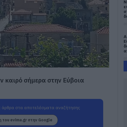
Ν
ε
σ
δ
07
Α
Ε
δ
α
07
Τ
ε
ν καιρό σήμερα στην Εύβοια
ε
5
07
Β
 άρθρα στα αποτελέσματα αναζήτησης
ε
τ
έ
 του evima.gr στην Google