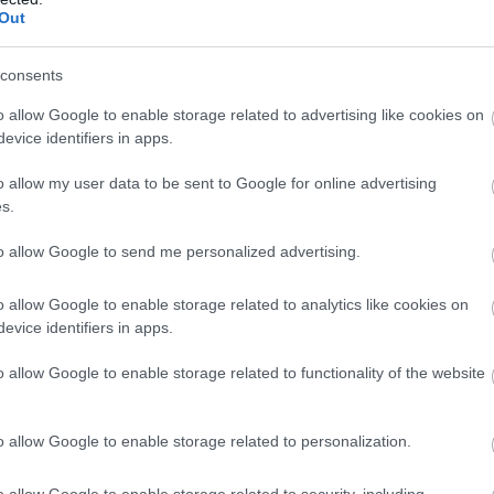
κ
Out
α
με 4 και πρόσκαιρα έως 5 μποφόρ. Από το
07
λικοί με την ίδια ένταση.
consents
ούς Κελσίου. Στη δυτική Μακεδονία 2 με 3
Ε
o allow Google to enable storage related to advertising like cookies on
α
σ
evice identifiers in apps.
ο
ό
Η ΣΤΕΡΕΑ, ΔΥΤΙΚΗ ΠΕΛΟΠΟΝΝΗΣΟΣ
o allow my user data to be sent to Google for online advertising
07
s.
αυξημένες. Τοπικές βροχές ή όμβροι θα
ς μεσημβρινές και απογευματινές ώρες, με
to allow Google to send me personalized advertising.
δων στα ορεινά της Ηπείρου.
ε 4 και τοπικά έως 5 μποφόρ.
o allow Google to enable storage related to analytics like cookies on
evice identifiers in apps.
στα ηπειρωτικά τοπικά έως 27 βαθμούς
ρου 3 με 4 βαθμούς χαμηλότερη.
o allow Google to enable storage related to functionality of the website
 ΕΥΒΟΙΑ, ΑΝΑΤΟΛΙΚΗ ΠΕΛΟΠΟΝΝΗΣΟΣ
o allow Google to enable storage related to personalization.
 νεφώσεις που τις μεσημβρινές –
 θα πυκνώσουν και στη Θεσσαλία θα
o allow Google to enable storage related to security, including