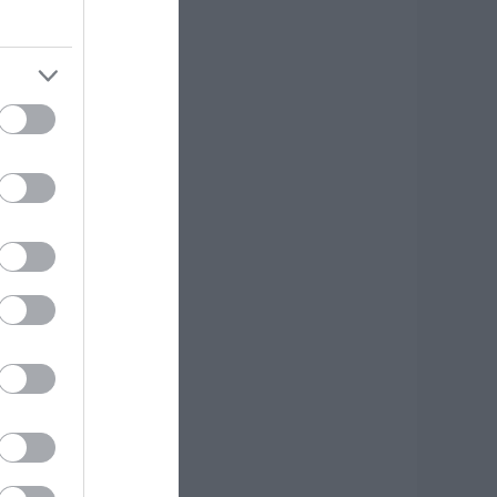
λειστό σύστημα
ποφάσεων
.08.2026 | 16:00
ικόνες ντροπής
πό ασυνείδητους
την Εύβοια: Πετούν
γκώδη αντικείμενα
που βρουν
.08.2026 | 15:45