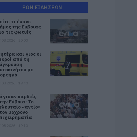
ΡΟΗ ΕΙΔΗΣΕΩΝ
είτε τι έκανε
ήμος της Εύβοιας
ια τις φωτιές
.08.2026 | 20:00
ητέρα και γιος οι
εκροί από τη
ύγκρουση
υτοκινήτου με
ορτηγό
.08.2026 | 19:40
άγισαν καρδιές
την Εύβοια: Το
ελευταίο «αντίο»
τον 36χρονο
πιχειρηματία
.08.2026 | 19:10