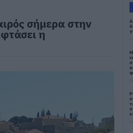
καιρός σήμερα στην
Δ
Δ
 φτάσει η
γ
07
Μ
ν
σ
α
φ
07
Ρ
σ
τ
σ
ε
07