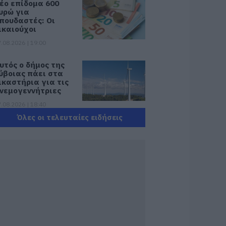
έο επίδομα 600
υρώ για
πουδαστές: Οι
ικαιούχοι
.08.2026 | 19:00
υτός ο δήμος της
ύβοιας πάει στα
ικαστήρια για τις
νεμογεννήτριες
.08.2026 | 18:40
Όλες οι τελευταίες ειδήσεις
ραγική κατάληξη
ίχε η θαλάσσια
κδρομή για
7χρονο τουρίστα
.08.2026 | 18:20
αρύ πένθος για τον
κπαιδευτικό από
ην Εύβοια που
φυγε από τη ζωή