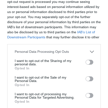
opt-out request is processed you may continue seeing
interest-based ads based on personal information utilized by
us or personal information disclosed to third parties prior to
Ποιοι και γιατί θα πάρουν
your opt-out. You may separately opt-out of the further
διπλάσια σύνταξη τον Αύγουστο
disclosure of your personal information by third parties on the
07.08.2026 | 20:20
IAB’s list of downstream participants. This information may
also be disclosed by us to third parties on the
IAB’s List of
Downstream Participants
that may further disclose it to other
Δείτε τι έκανε Δήμος της Εύβοιας
third parties.
για τις φωτιές
07.08.2026 | 20:00
Please note that this website/app uses one or more Google
Personal Data Processing Opt Outs
services and may gather and store information including but
Όλες οι τελευταίες ειδήσεις
not limited to your visit or usage behaviour. You may click to
I want to opt-out of the Sharing of my
Μητέρα και γιος οι νεκροί από τη
personal data.
grant or deny consent to Google and its third-party tags to
σύγκρουση αυτοκινήτου με
Opted In
use your data for below specified purposes in below Google
φορτηγό
consent section.
ΠΕΡΙΣΣΟΤΕΡΑ ΑΠΟ ΕΙΔΗΣΕΙΣ ΕΥΒΟΙΑ
I want to opt-out of the Sale of my
07.08.2026 | 19:40
Personal Data.
Opted In
Ράγισαν καρδιές στην Εύβοια: Το
τελευταίο «αντίο» στον 36χρονο
I want to opt-out of processing my
Personal Data for Targeted Advertising.
επιχειρηματία
Opted In
07.08.2026 | 19:10