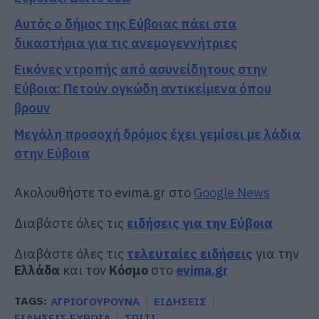
Αυτός ο δήμος της Εύβοιας πάει στα
δικαστήρια για τις ανεμογεννήτριες
Εικόνες ντροπής από ασυνείδητους στην
Εύβοια: Πετούν ογκώδη αντικείμενα όπου
βρουν
Μεγάλη προσοχή δρόμος έχει γεμίσει με λάδια
στην Εύβοια
Ακολουθήστε το evima.gr στο
Google News
Διαβάστε όλες τις
ειδήσεις για την Εύβοια
Διαβάστε όλες τις
τελευταίες ειδήσεις
για την
Ελλάδα
και τον
Κόσμο
στο
evima.gr
TAGS:
ΑΓΡΙΟΓΟΥΡΟΥΝΑ
ΕΙΔΗΣΕΙΣ
ΕΙΔΗΣΕΙΣ ΕΥΒΟΙΑ
ΣΠΙΤΙ