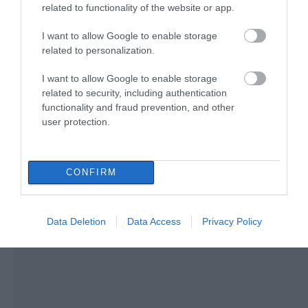
Αυτοψία στα καμένα: 37 σπίτια
related to functionality of the website or app.
κρίθηκαν κατεδαφιστέα στο
Πόρτο Γερμενό
I want to allow Google to enable storage
07.08.2026 | 17:40
related to personalization.
Εύβοια: Αυτός είναι ο 36χρονος
I want to allow Google to enable storage
Ράγισαν καρδιές στην
Αυτός ο δήμος της
επιχειρηματίας πού έχασε την
related to security, including authentication
Εύβοια: Το τελευταίο
Εύβοιας πάει στα
ζωή του
functionality and fraud prevention, and other
«αντίο» στον 36χρονο
δικαστήρια για τις
07.08.2026 | 17:20
user protection.
επιχειρηματία
ανεμογεννήτριες
Οδηγός λεωφορείου υπέστη
καρδιακό επεισόδιο ενώ οδηγούσε
CONFIRM
07.08.2026 | 17:00
Data Deletion
Data Access
Privacy Policy