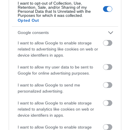
I want to opt-out of Collection, Use,
Retention, Sale, and/or Sharing of my
Νέο επίδομα 600 ευρώ για
Personal Data that Is Unrelated with the
σπουδαστές: Οι δικαιούχοι
Purposes for which it was collected.
Opted Out
07.08.2026 | 19:00
Εύβοια: Γυναίκα έπεσε
Τραγωδία στην Εύβοια:
θύμα διαδικτυακής
Άνδρας ανασύρθηκε
Google consents
απάτης – Πλήρωσε για
χωρίς τις αισθήσεις του
τρακτέρ που δεν
από τη θάλασσα
Αυτός ο δήμος της Εύβοιας πάει
I want to allow Google to enable storage
παρέλαβε
στα δικαστήρια για τις
related to advertising like cookies on web or
ανεμογεννήτριες
device identifiers in apps.
07.08.2026 | 18:40
I want to allow my user data to be sent to
Τραγική κατάληξη είχε η
Google for online advertising purposes.
θαλάσσια εκδρομή για 57χρονο
τουρίστα
I want to allow Google to send me
07.08.2026 | 18:20
personalized advertising.
Ανακοινώθηκαν νέες
Δείτε τι έκανε Δήμος
Βαρύ πένθος για τον εκπαιδευτικό
I want to allow Google to enable storage
προσλήψεις σε δήμο
της Εύβοιας για τις
από την Εύβοια που έφυγε από τη
related to analytics like cookies on web or
της Εύβοιας: Δείτε εδώ
φωτιές
ζωή
device identifiers in apps.
07.08.2026 | 18:00
I want to allow Google to enable storage