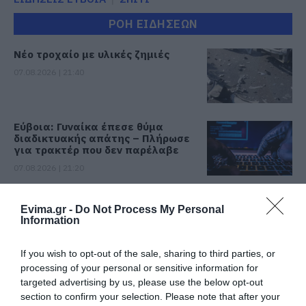
ΡΟΗ ΕΙΔΗΣΕΩΝ
Νέο τροχαίο με υλικές ζημιές
07.08.2026 | 21:40
Εύβοια: Γυναίκα έπεσε θύμα
διαδικτυακής απάτης – Πλήρωσε
για τρακτέρ που δεν παρέλαβε
07.08.2026 | 21:20
Τραγωδία στην Εύβοια: Άνδρας
Evima.gr -
Do Not Process My Personal
ανασύρθηκε χωρίς τις αισθήσεις
Information
του από τη θάλασσα
07.08.2026 | 20:57
If you wish to opt-out of the sale, sharing to third parties, or
processing of your personal or sensitive information for
Ανακοινώθηκαν νέες προσλήψεις
σε δήμο της Εύβοιας: Δείτε εδώ
targeted advertising by us, please use the below opt-out
section to confirm your selection. Please note that after your
07.08.2026 | 20:40