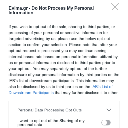
06.08.2026 | 20:40
Evima.gr -
Do Not Process My Personal
Information
Ο λόγος που τηγανίζουμε ψάρια
του Σωτήρος – Πως θα κάνετε το
If you wish to opt-out of the sale, sharing to third parties, or
τέλειο μαγείρεμα
processing of your personal or sensitive information for
06.08.2026 | 20:20
targeted advertising by us, please use the below opt-out
section to confirm your selection. Please note that after your
Θρήνος στην Εύβοια: Έφυγε από
opt-out request is processed you may continue seeing
τη ζωή ο 37χρονος που είχε
interest-based ads based on personal information utilized by
τροχαίο με αγριογούρουνο
Φωτιά στη Σκύρο:
Εύβοια: Με κατάνυξη
us or personal information disclosed to third parties prior to
Δύσκολη νύχτα για την
και πλήθος κόσμου η
06.08.2026 | 20:20
Καλαμίτσα – Νέες
μεγάλη γιορτή στους
your opt-out. You may separately opt-out of the further
εικόνες και βίντεο
Ωρεούς – Παρών ο
disclosure of your personal information by third parties on the
Νέο σοβαρό τροχαίο στην Εύβοια:
Θανάσης Ζεμπίλης
IAB’s list of downstream participants. This information may
Τούμπαρε αυτοκίνητο
also be disclosed by us to third parties on the
IAB’s List of
06.08.2026 | 20:00
Downstream Participants
that may further disclose it to other
third parties.
Please note that this website/app uses one or more Google
Έσπασαν πιάτα στο κεφάλι του
Personal Data Processing Opt Outs
Αταμάν – Βίντεο από τη Σύμη
services and may gather and store information including but
not limited to your visit or usage behaviour. You may click to
I want to opt-out of the Sharing of my
06.08.2026 | 19:40
personal data.
grant or deny consent to Google and its third-party tags to