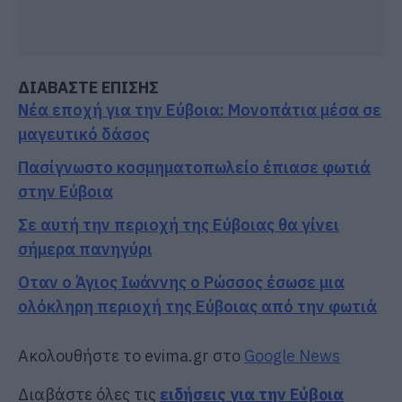
ΔΙΑΒΑΣΤΕ ΕΠΙΣΗΣ
Νέα εποχή για την Εύβοια: Μονοπάτια μέσα σε
μαγευτικό δάσος
Πασίγνωστο κοσμηματοπωλείο έπιασε φωτιά
στην Εύβοια
Σε αυτή την περιοχή της Εύβοιας θα γίνει
σήμερα πανηγύρι
Οταν ο Άγιος Ιωάννης ο Ρώσσος έσωσε μια
ολόκληρη περιοχή της Εύβοιας από την φωτιά
Ακολουθήστε το evima.gr στο
Google News
Διαβάστε όλες τις
ειδήσεις για την Εύβοια