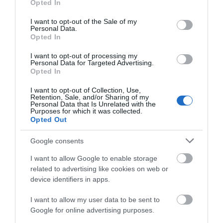
Opted In
use your data for below specified purposes in below Google
Σοκ στην Εύβοια με την
Νεότερα για τη Φωτιά
consent section.
κοπέλα που έπεσε από
Φωτιά στη Σκύρο: Συνεχίζει να
στη Σκύρο: Κινδύνευσε
I want to opt-out of the Sale of my
καίει στο Νησί, συγκλονιστική
την γέφυρα: Τα
κτηνοτροφική μονάδα
Personal Data.
μαρτυρία – Νέες εικόνες και
Opted In
νεότερα για την υγεία
– Νέο βίντεο
βίντεο
της
I want to opt-out of processing my
06.08.2026 | 19:40
Personal Data for Targeted Advertising.
Opted In
Ξεκινάει τεράστιο έργο αξίας
2.425.000€ στην Εύβοια – Δείτε
I want to opt-out of Collection, Use,
πού
Retention, Sale, and/or Sharing of my
Personal Data that Is Unrelated with the
06.08.2026 | 19:20
Purposes for which it was collected.
Opted Out
Ο μεγαλύτερος αυτοκινητόδρομος
της Ευρώπης κατασκευάζεται
Google consents
«Ανάσα» για τους
Θρήνος στην Εύβοια:
στην Ελλάδα – Πού θα γίνει
αγρότες στην Εύβοια:
Έφυγε από τη ζωή ο
I want to allow Google to enable storage
Ολοκληρώθηκε μεγάλο
37χρονος που είχε
06.08.2026 | 19:00
related to advertising like cookies on web or
έργο
τροχαίο με
αγριογούρουνο
device identifiers in apps.
Συγκίνηση στην Εύβοια: Νέοι από
τη Ρουμανία συνόδευσαν την Ιερή
I want to allow my user data to be sent to
Εικόνα
Google for online advertising purposes.
06.08.2026 | 18:40