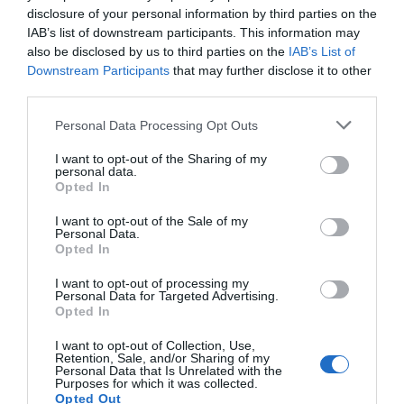
επιχειρηματία
disclosure of your personal information by third parties on the
07.08.2026 | 19:10
IAB’s list of downstream participants. This information may
also be disclosed by us to third parties on the
IAB’s List of
Νέο επίδομα 600 ευρώ για
Downstream Participants
that may further disclose it to other
σπουδαστές: Οι δικαιούχοι
third parties.
07.08.2026 | 19:00
Please note that this website/app uses one or more Google
Personal Data Processing Opt Outs
services and may gather and store information including but
Τραγωδία στην Εύβοια:
Ανακοινώθηκαν νέες
not limited to your visit or usage behaviour. You may click to
I want to opt-out of the Sharing of my
Αυτός ο δήμος της Εύβοιας πάει
personal data.
Άνδρας ανασύρθηκε
προσλήψεις σε δήμο
στα δικαστήρια για τις
grant or deny consent to Google and its third-party tags to
Opted In
χωρίς τις αισθήσεις του
της Εύβοιας: Δείτε εδώ
ανεμογεννήτριες
use your data for below specified purposes in below Google
από τη θάλασσα
consent section.
07.08.2026 | 18:40
I want to opt-out of the Sale of my
Personal Data.
Opted In
Τραγική κατάληξη είχε η
θαλάσσια εκδρομή για 57χρονο
I want to opt-out of processing my
τουρίστα
Personal Data for Targeted Advertising.
Opted In
07.08.2026 | 18:20
I want to opt-out of Collection, Use,
Βαρύ πένθος για τον εκπαιδευτικό
Retention, Sale, and/or Sharing of my
από την Εύβοια που έφυγε από τη
Personal Data that Is Unrelated with the
Δείτε τι έκανε Δήμος
Ράγισαν καρδιές στην
ζωή
Purposes for which it was collected.
της Εύβοιας για τις
Εύβοια: Το τελευταίο
Opted Out