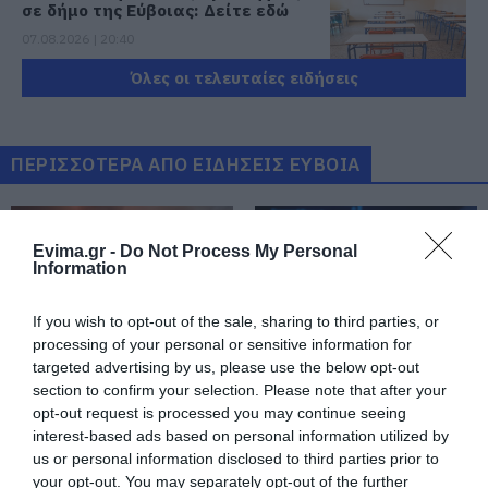
σε δήμο της Εύβοιας: Δείτε εδώ
07.08.2026 | 20:40
Όλες οι τελευταίες ειδήσεις
Ποιοι και γιατί θα πάρουν
διπλάσια σύνταξη τον Αύγουστο
07.08.2026 | 20:20
ΠΕΡΙΣΣΟΤΕΡΑ ΑΠΟ ΕΙΔΗΣΕΙΣ ΕΥΒΟΙΑ
Δείτε τι έκανε Δήμος της Εύβοιας
για τις φωτιές
Evima.gr -
Do Not Process My Personal
Information
07.08.2026 | 20:00
If you wish to opt-out of the sale, sharing to third parties, or
Μητέρα και γιος οι νεκροί από τη
processing of your personal or sensitive information for
σύγκρουση αυτοκινήτου με
targeted advertising by us, please use the below opt-out
φορτηγό
Εύβοια: Ηχηρό μήνυμα
Εύβοια: Γυναίκα έπεσε
section to confirm your selection. Please note that after your
07.08.2026 | 19:40
πέντε χρόνια μετά τη
θύμα διαδικτυακής
opt-out request is processed you may continue seeing
μεγάλη καταστροφή
απάτης – Πλήρωσε για
interest-based ads based on personal information utilized by
του 2021
τρακτέρ που δεν
Ράγισαν καρδιές στην Εύβοια: Το
us or personal information disclosed to third parties prior to
παρέλαβε
τελευταίο «αντίο» στον 36χρονο
your opt-out. You may separately opt-out of the further