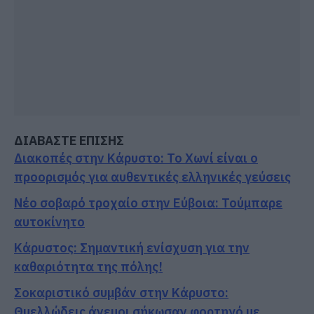
ΔΙΑΒΑΣΤΕ ΕΠΙΣΗΣ
Διακοπές στην Κάρυστο: Το Χωνί είναι ο
προορισμός για αυθεντικές ελληνικές γεύσεις
Νέο σοβαρό τροχαίο στην Εύβοια: Τούμπαρε
αυτοκίνητο
Κάρυστος: Σημαντική ενίσχυση για την
καθαριότητα της πόλης!
Σοκαριστικό συμβάν στην Κάρυστο:
Θυελλώδεις άνεμοι σήκωσαν φορτηγό με