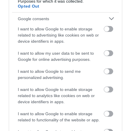
Purposes for which it was collected.
θαλάσσια εκδρομή για 57χρονο
Ανακοινώθηκαν νέες
Δείτε τι έκανε Δήμος
Opted Out
τουρίστα
προσλήψεις σε δήμο
της Εύβοιας για τις
07.08.2026 | 18:20
της Εύβοιας: Δείτε εδώ
φωτιές
Google consents
Βαρύ πένθος για τον εκπαιδευτικό
I want to allow Google to enable storage
από την Εύβοια που έφυγε από τη
related to advertising like cookies on web or
ζωή
device identifiers in apps.
07.08.2026 | 18:00
I want to allow my user data to be sent to
Google for online advertising purposes.
I want to allow Google to send me
personalized advertising.
I want to allow Google to enable storage
related to analytics like cookies on web or
device identifiers in apps.
I want to allow Google to enable storage
related to functionality of the website or app.