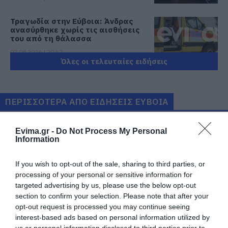
Τραγωδία στην Εύβοια: Άνδρας
ανασύρθηκε χωρίς τις αισθήσεις
του από τη θάλασσα
07.08.2026 | 20:57
Όλες οι τελευταίες ειδήσεις
Ανακοινώθηκαν νέες προσλήψεις
σε δήμο της Εύβοιας: Δείτε εδώ
07.08.2026 | 20:40
ΠΕΡΙΣΣΟΤΕΡΑ ΑΠΟ ΕΙΔΗΣΕΙΣ ΕΥΒΟΙΑ
Ποιοι και γιατί θα πάρουν
Evima.gr -
Do Not Process My Personal
διπλάσια σύνταξη τον Αύγουστο
Information
07.08.2026 | 20:20
If you wish to opt-out of the sale, sharing to third parties, or
processing of your personal or sensitive information for
Δείτε τι έκανε Δήμος της Εύβοιας
targeted advertising by us, please use the below opt-out
για τις φωτιές
section to confirm your selection. Please note that after your
07.08.2026 | 20:00
Μεγάλο πανηγύρι στην
Εύβοια: Ηχηρό μήνυμα
opt-out request is processed you may continue seeing
Εύβοια: Πλημμύρισε με
πέντε χρόνια μετά τη
interest-based ads based on personal information utilized by
κόσμο η Φαράκλα
μεγάλη καταστροφή