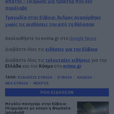
απάτης – Πλήρωσε για τρακτέρ που δεν
παρέλαβε
Τραγωδία στην Εύβοια: Άνδρας ανασύρθηκε
χωρίς τις αισθήσεις του από τη θάλασσα
Ακολουθήστε το evima.gr στο
Google News
Διαβάστε όλες τις
ειδήσεις για την Εύβοια
Διαβάστε όλες τις
τελευταίες ειδήσεις
για την
Ελλάδα
και τον
Κόσμο
στο
evima.gr
TAGS:
ΕΙΔΗΣΕΙΣ ΕΥΒΟΙΑ
ΕΥΒΟΙΑ
ΚΗΔΕΙΑ
ΝΕΑ ΕΥΒΟΙΑ
ΝΕΚΡΟΣ
ΡΟΗ ΕΙΔΗΣΕΩΝ
Μεγάλο πανηγύρι στην Εύβοια:
Πλημμύρισε με κόσμο η Φαράκλα
(pics&vid)