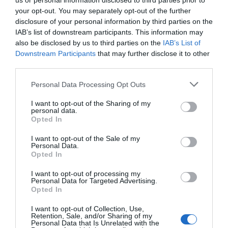
us or personal information disclosed to third parties prior to
(pics&vid)
του 2021
Μητέρα και γιος οι νεκροί από τη
your opt-out. You may separately opt-out of the further
σύγκρουση αυτοκινήτου με
disclosure of your personal information by third parties on the
φορτηγό
IAB’s list of downstream participants. This information may
07.08.2026 | 19:40
also be disclosed by us to third parties on the
IAB’s List of
Downstream Participants
that may further disclose it to other
Ράγισαν καρδιές στην Εύβοια: Το
third parties.
τελευταίο «αντίο» στον 36χρονο
επιχειρηματία
Please note that this website/app uses one or more Google
Personal Data Processing Opt Outs
services and may gather and store information including but
07.08.2026 | 19:10
not limited to your visit or usage behaviour. You may click to
I want to opt-out of the Sharing of my
Εύβοια: Γυναίκα έπεσε
Τραγωδία στην Εύβοια:
personal data.
θύμα διαδικτυακής
Άνδρας ανασύρθηκε
grant or deny consent to Google and its third-party tags to
Νέο επίδομα 600 ευρώ για
Opted In
απάτης – Πλήρωσε για
χωρίς τις αισθήσεις του
σπουδαστές: Οι δικαιούχοι
use your data for below specified purposes in below Google
τρακτέρ που δεν
από τη θάλασσα
consent section.
I want to opt-out of the Sale of my
07.08.2026 | 19:00
παρέλαβε
Personal Data.
Opted In
Αυτός ο δήμος της Εύβοιας πάει
I want to opt-out of processing my
στα δικαστήρια για τις
Personal Data for Targeted Advertising.
ανεμογεννήτριες
Opted In
07.08.2026 | 18:40
I want to opt-out of Collection, Use,
Retention, Sale, and/or Sharing of my
Personal Data that Is Unrelated with the
Τραγική κατάληξη είχε η