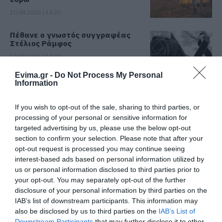
10.08.2026 | 14:20
Πέθανε ο γνωστός συγγραφέας
Στέλιος Ράμφος
10.08.2026 | 14:00
Evima.gr -
Do Not Process My Personal
Information
Πένθος στην Εύβοια: Γυναίκα
έχασε τη ζωή της
If you wish to opt-out of the sale, sharing to third parties, or
10.08.2026 | 13:40
processing of your personal or sensitive information for
targeted advertising by us, please use the below opt-out
section to confirm your selection. Please note that after your
Προσοχή στις μεταφορές με IRIS:
Δείτε τι ανακοινώθηκε σήμερα
opt-out request is processed you may continue seeing
interest-based ads based on personal information utilized by
10.08.2026 | 13:20
us or personal information disclosed to third parties prior to
Όλες οι τελευταίες ειδήσεις
your opt-out. You may separately opt-out of the further
disclosure of your personal information by third parties on the
Πού θα γίνει το επόμενο πανηγύρι
στην Εύβοια με τη Μαρία Νομικού
IAB’s list of downstream participants. This information may
also be disclosed by us to third parties on the
IAB’s List of
10.08.2026 | 13:00
ΠΕΡΙΣΣΟΤΕΡΑ ΑΠΟ ΕΙΔΗΣΕΙΣ ΕΥΒΟΙΑ
Downstream Participants
that may further disclose it to other