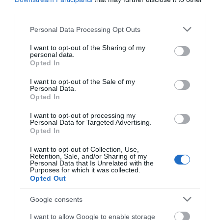
third parties.
e-ΕΦΚΑ και ΔΥΠΑ: Ποιοι θα
Please note that this website/app uses one or more Google
Personal Data Processing Opt Outs
πάρουν λεφτά τις επόμενες
services and may gather and store information including but
ημέρες
not limited to your visit or usage behaviour. You may click to
I want to opt-out of the Sharing of my
10.08.2026 | 12:40
personal data.
grant or deny consent to Google and its third-party tags to
Opted In
use your data for below specified purposes in below Google
Κόκκινος συναγερμός για φωτιά
consent section.
I want to opt-out of the Sale of my
σήμερα στην Εύβοια – Προσοχή
Personal Data.
10.08.2026 | 12:20
Opted In
Νέα τραγωδία σε
Στην Κύμη ο Θανάσης
παραλία της Εύβοιας:
Ζεμπίλης για την 7η
Πέθανε 62χρονος
Έκθεση Τοπικών
I want to opt-out of processing my
Personal Data for Targeted Advertising.
Προϊόντων και
Πέθανε κτηνοτρόφος μετά τη
Opted In
Χειροτεχνίας
θανάτωση του κοπαδιού του
10.08.2026 | 12:00
I want to opt-out of Collection, Use,
Retention, Sale, and/or Sharing of my
Personal Data that Is Unrelated with the
Purposes for which it was collected.
Αυτά τα σχολεία αναβαθμίζονται
Opted Out
στην Εύβοια – Τι έργα γίνονται –
Δείτε εικόνες
Google consents
10.08.2026 | 11:40
I want to allow Google to enable storage