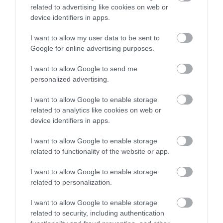
related to advertising like cookies on web or
Εύβοια: Έκαιγε
Πένθος στην Εύβοια:
Αύγουστος στην Εύβοια: Τι θα
σκουπίδια και του
Γυναίκα έχασε τη ζωή
device identifiers in apps.
γίνει αύριο στα σοκάκια αυτού
ήρθε… «καυτό»
της
χωριού
πρόστιμο 2.625 ευρώ
I want to allow my user data to be sent to
10.08.2026 | 11:20
Google for online advertising purposes.
Η Λίμνη Ευβοίας γίνεται σημείο
I want to allow Google to send me
συνάντησης των γεύσεων της
personalized advertising.
Στερεάς Ελλάδας
10.08.2026 | 11:00
I want to allow Google to enable storage
related to analytics like cookies on web or
Χαλκίδα: Γιατί φωτίστηκε στα
device identifiers in apps.
μωβ- ροζ το δημαρχείο στην
Πού θα γίνει το
Κόκκινος συναγερμός
παραλία
επόμενο πανηγύρι
για φωτιά σήμερα στην
I want to allow Google to enable storage
10.08.2026 | 10:40
στην Εύβοια με τη
Εύβοια – Προσοχή
related to functionality of the website or app.
Μαρία Νομικού
Έκτακτη διακοπή νερού στους
I want to allow Google to enable storage
Ωρεούς Ευβοίας
related to personalization.
10.08.2026 | 10:20
I want to allow Google to enable storage
related to security, including authentication