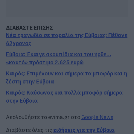
ΔΙΑΒΑΣΤΕ ΕΠΙΣΗΣ
Νέα τραγωδία σε παραλία της Εύβοιας: Πέθανε
62χρονος
Εύβοια: Έκαιγε σκουπίδια και του ήρθε…
«καυτό» πρόστιμο 2.625 ευρώ
Καιρός: Επιμένουν και σήμερα τα μποφόρ και η
ζέστη στην Εύβοια
Καιρός: Καύσωνας και πολλά μποφόρ σήμερα
στην Εύβοια
Ακολουθήστε το evima.gr στο
Google News
Διαβάστε όλες τις
ειδήσεις για την Εύβοια