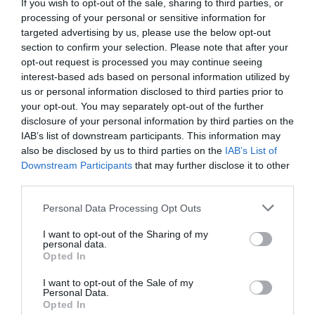
If you wish to opt-out of the sale, sharing to third parties, or
processing of your personal or sensitive information for
targeted advertising by us, please use the below opt-out
section to confirm your selection. Please note that after your
opt-out request is processed you may continue seeing
ΔΙΑΒΑΣΤΕ ΕΠΙΣΗΣ
interest-based ads based on personal information utilized by
Σοβαρή καταγγελία στη Χαλκίδα: Άγριος
us or personal information disclosed to third parties prior to
ξυλοδαρμός στον κόμβο των ΚΤΕΛ – Τι συνέβη
your opt-out. You may separately opt-out of the further
disclosure of your personal information by third parties on the
Αύγουστος στην Εύβοια: Τι θα γίνει αύριο στα
IAB’s list of downstream participants. This information may
σοκάκια αυτού χωριού
also be disclosed by us to third parties on the
IAB’s List of
Downstream Participants
that may further disclose it to other
Η Λίμνη Ευβοίας γίνεται σημείο συνάντησης
third parties.
των γεύσεων της Στερεάς Ελλάδας
Please note that this website/app uses one or more Google
Personal Data Processing Opt Outs
Χαλκίδα: Γιατί φωτίστηκε στα μωβ- ροζ το
services and may gather and store information including but
not limited to your visit or usage behaviour. You may click to
I want to opt-out of the Sharing of my
δημαρχείο στην παραλία
personal data.
grant or deny consent to Google and its third-party tags to
Opted In
use your data for below specified purposes in below Google
Ακολουθήστε το evima.gr στο
Google News
consent section.
I want to opt-out of the Sale of my
Personal Data.
Διαβάστε όλες τις
ειδήσεις για την Εύβοια
Opted In