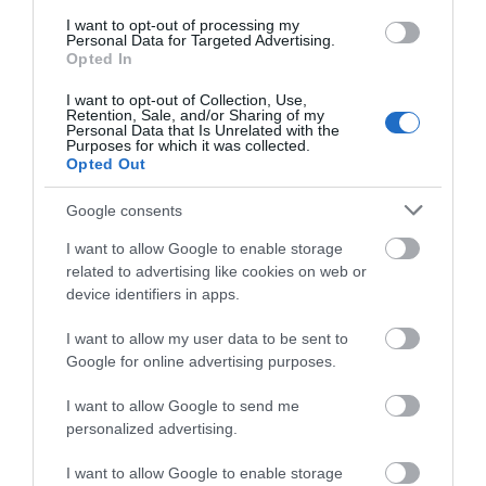
I want to opt-out of processing my
Διαβάστε όλες τις
τελευταίες ειδήσεις
για την
Personal Data for Targeted Advertising.
Ελλάδα
και τον
Κόσμο
στο
evima.gr
Opted In
I want to opt-out of Collection, Use,
TAGS:
ΕΙΔΗΣΕΙΣ ΕΥΒΟΙΑ
ΕΥΒΟΙΑ
ΚΥΡΙΑΚΗ
Retention, Sale, and/or Sharing of my
ΝΕΑ
ΠΡΟ ΦΩΤΩΝ
ΧΑΛΚΙΔΑ
Personal Data that Is Unrelated with the
Purposes for which it was collected.
Opted Out
ΡΟΗ ΕΙΔΗΣΕΩΝ
Google consents
Σοβαρή καταγγελία στη Χαλκίδα:
Άγριος ξυλοδαρμός στον κόμβο
I want to allow Google to enable storage
των ΚΤΕΛ – Τι συνέβη
related to advertising like cookies on web or
10.08.2026 | 11:40
device identifiers in apps.
Αύγουστος στην Εύβοια: Τι θα
I want to allow my user data to be sent to
γίνει αύριο στα σοκάκια αυτού
Google for online advertising purposes.
χωριού
10.08.2026 | 11:20
I want to allow Google to send me
personalized advertising.
Η Λίμνη Ευβοίας γίνεται σημείο
συνάντησης των γεύσεων της
I want to allow Google to enable storage
Στερεάς Ελλάδας