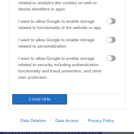
related to analytics like cookies on web or
10.08.2026 | 11:00
device identifiers in apps.
Χαλκίδα: Γιατί φωτίστηκε στα
I want to allow Google to enable storage
μωβ- ροζ το δημαρχείο στην
related to functionality of the website or app.
παραλία
10.08.2026 | 10:40
I want to allow Google to enable storage
related to personalization.
Έκτακτη διακοπή νερού στους
Ωρεούς Ευβοίας
I want to allow Google to enable storage
related to security, including authentication
10.08.2026 | 10:20
functionality and fraud prevention, and other
user protection.
Ελεγκτές της ΑΑΔΕ κατέσχεσαν
σχεδόν 1300 φιάλλες παράνομου
ψυκτικού υγρού φρέον (εικόνες)
CONFIRM
10.08.2026 | 10:00
Όλες οι τελευταίες ειδήσεις
Μεγάλο βήμα για την υγεία στη
Data Deletion
Data Access
Privacy Policy
Βόρεια Εύβοια
10.08.2026 | 09:40
ΠΕΡΙΣΣΟΤΕΡΑ ΑΠΟ ΕΙΔΗΣΕΙΣ ΕΥΒΟΙΑ