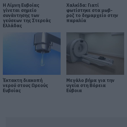
Η Λίμνη Ευβοίας
Χαλκίδα: Γιατί
Στο κόκκινο σήμερα Εύβοια και
γίνεται σημείο
φωτίστηκε στα μωβ-
Σκύρος για κίνδυνο φωτιάς – Τι
συνάντησης των
ροζ το δημαρχείο στην
απαγορεύεται
γεύσεων της Στερεάς
παραλία
10.08.2026 | 08:00
Ελλάδας
Αναστάτωση σε παραλία της
Εύβοιας: Άνδρας αισθάνθηκε
αδιαθεσία, μεταφέρθηκε στο
Νοσοκομείο
09.08.2026 | 21:40
Σημαντική εκδήλωση για την
εγκληματικότητα από τον
Βαγγέλη Χαινά στους
Έκτακτη διακοπή
Μεγάλο βήμα για την
Ανδρονιάνους Ευβοίας
νερού στους Ωρεούς
υγεία στη Βόρεια
Ευβοίας
Εύβοια
09.08.2026 | 21:20
Εύβοια: Ποια είναι η κ. Λίζα που
τίμησε ο δήμαρχος Ιστιαίας
Αιδηψού
09.08.2026 | 21:00