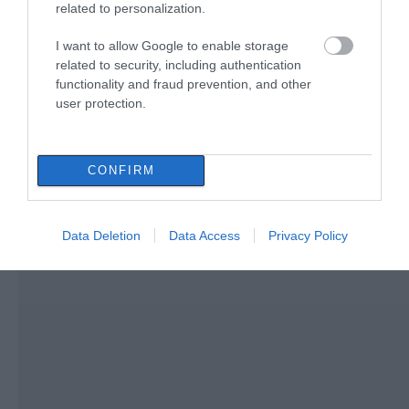
Συνελήφθη 63χρονη για τη φωτιά
related to personalization.
στη Σκύρο
I want to allow Google to enable storage
06.08.2026 | 23:15
related to security, including authentication
functionality and fraud prevention, and other
user protection.
CONFIRM
Data Deletion
Data Access
Privacy Policy