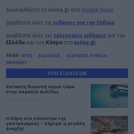
Ακολουθήστε το evima.gr στο
Google News
Διαβάστε όλες τις
ειδήσεις για την Εύβοια
Διαβάστε όλες τις
τελευταίες ειδήσεις
για την
Ελλάδα
και τον
Κόσμο
στο
evima.gr
TAGS:
ΑΓΕΧ
ΕΙΔΗΣΕΙΣ
ΕΙΔΗΣΕΙΣ ΕΥΒΟΙΑ
ΜΠΑΣΚΕΤ
ΡΟΗ ΕΙΔΗΣΕΩΝ
Έκτακτη διακοπή νερού τώρα
στην παραλία Αυλίδας
07.08.2026 | 11:00
Η Κύμη στο επίκεντρο της
γαστρονομίας – Σήμερα η μεγάλη
έναρξη!