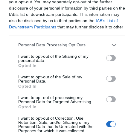
Όλες οι τελευταίες ειδήσεις
your opt-out. You may separately opt-out of the further
disclosure of your personal information by third parties on the
Ιός Δυτικού Νείλου: 65 κρούσματα
IAB’s list of downstream participants. This information may
στην Ελλάδα – Έξι νεκροί και 20
also be disclosed by us to third parties on the
IAB’s List of
ασθενείς σε νοσηλεία
ΠΕΡΙΣΣΟΤΕΡΑ ΑΠΟ ΕΙΔΗΣΕΙΣ ΕΥΒΟΙΑ
Downstream Participants
that may further disclose it to other
07.08.2026 | 09:30
third parties.
Please note that this website/app uses one or more Google
Υπό έλεγχο η φωτιά στην Σκύρο –
Personal Data Processing Opt Outs
Συνελήφθη μία 63χρονη γυναίκα
services and may gather and store information including but
not limited to your visit or usage behaviour. You may click to
I want to opt-out of the Sharing of my
07.08.2026 | 09:15
personal data.
grant or deny consent to Google and its third-party tags to
Opted In
use your data for below specified purposes in below Google
consent section.
Εύβοια: Σε αυτό το γραφικό χωριό
I want to opt-out of the Sale of my
μοίρασαν Κεσκέσι τη
Personal Data.
Μεταμόρφωση του Σωτήρος
Έκτακτη διακοπή
Η Κύμη στο επίκεντρο
Opted In
νερού τώρα στην
της γαστρονομίας –
07.08.2026 | 09:00
παραλία Αυλίδας
Σήμερα η μεγάλη
I want to opt-out of processing my
Personal Data for Targeted Advertising.
έναρξη!
Opted In
Ποιες περιοχές δεν θα έχουν
ρεύμα σήμερα στην Εύβοια
I want to opt-out of Collection, Use,
07.08.2026 | 08:45
Retention, Sale, and/or Sharing of my
Personal Data that Is Unrelated with the
Purposes for which it was collected.