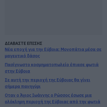
ΔΙΑΒΑΣΤΕ ΕΠΙΣΗΣ
Νέα εποχή για την Εύβοια: Μονοπάτια μέσα σε
μαγευτικό δάσος
Πασίγνωστο κοσμηματοπωλείο έπιασε φωτιά
στην Εύβοια
Σε αυτή την περιοχή της Εύβοιας θα γίνει
σήμερα πανηγύρι
Οταν ο Άγιος Ιωάννης ο Ρώσσος έσωσε μια
ολόκληρη περιοχή της Εύβοιας από την φωτιά