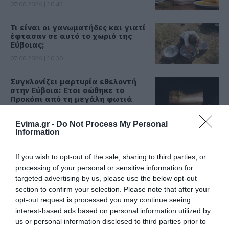
07.08.2026 | 10:45
Τι είναι οι γανωματήδες και γιατί
έφτασαν σε αυτό το χωριό της
Εύβοιας;
07.08.2026 | 10:30
Συγκλονίζει μαρτυρία εθελοντή
στην Εύβοια: Ετσι σώθηκε το
Προκόπι από τη μεγάλη φωτιά
(vid)
07.08.2026 | 10:15
Evima.gr -
Do Not Process My Personal
Information
Είσαι διακοπές στην Εύβοια και
θες γεύσεις στα κάρβουνα; Έλα
If you wish to opt-out of the sale, sharing to third parties, or
στο «Παλιό Πιθάρι»!
processing of your personal or sensitive information for
07.08.2026 | 10:00
targeted advertising by us, please use the below opt-out
section to confirm your selection. Please note that after your
Σίμος Κεδίκογλου: Η κίνηση του
opt-out request is processed you may continue seeing
βουλευτή που «τρέλανε»
interest-based ads based on personal information utilized by
εθελοντές στην Εύβοια
us or personal information disclosed to third parties prior to
07.08.2026 | 09:45