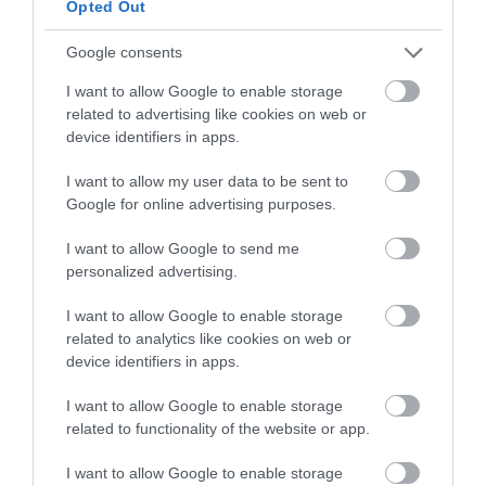
Opted Out
Εορτολόγιο: Ποιοι γιορτάζουν
σήμερα, Παρασκευή 7 Αυγούστου
Google consents
07.08.2026 | 08:30
I want to allow Google to enable storage
Τι είναι οι
Συγκλονίζει μαρτυρία
γανωματήδες και γιατί
εθελοντή στην Εύβοια:
related to advertising like cookies on web or
έφτασαν σε αυτό το
Καιρός: Πάνω από 35 βαθμούς
Ετσι σώθηκε το
device identifiers in apps.
σήμερα η θερμοκρασία στην
χωριό της Εύβοιας;
Προκόπι από τη
Εύβοια
μεγάλη φωτιά (vid)
I want to allow my user data to be sent to
07.08.2026 | 08:15
Google for online advertising purposes.
Εύβοια: Σήμερα το τελευταίο
I want to allow Google to send me
αντίο στον 37χρονο που έχασε τη
personalized advertising.
ζωή του σε τροχαίο με
αγριογούρουνο
I want to allow Google to enable storage
07.08.2026 | 08:00
related to analytics like cookies on web or
device identifiers in apps.
Φωτιά στη Σκύρο: Χωρίς ενεργό
Είσαι διακοπές στην
Σίμος Κεδίκογλου: Η
μέτωπο – Παραμένουν ισχυρές
Εύβοια και θες γεύσεις
κίνηση του βουλευτή
I want to allow Google to enable storage
δυνάμεις της Πυροσβεστικής
στα κάρβουνα; Έλα στο
που «τρέλανε»
related to functionality of the website or app.
«Παλιό Πιθάρι»!
εθελοντές στην Εύβοια
07.08.2026 | 00:10
I want to allow Google to enable storage