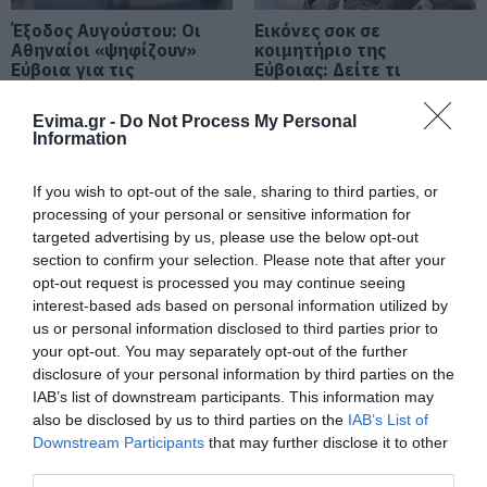
βουλευτή Σίμο Κεδίκογλου- Τι
Έξοδος Αυγούστου: Οι
Εικόνες σοκ σε
αναφέρει
Αθηναίοι «ψηφίζουν»
κοιμητήριο της
08.08.2026 | 11:00
Εύβοια για τις
Εύβοιας: Δείτε τι
διακοπές τους!
έκαναν
Εύβοια: «Πλιάτσικο» σε έργο
Evima.gr -
Do Not Process My Personal
ανάπλασης παραλίας – Η
Information
καταγγελία που προκαλεί
αντιδράσεις
If you wish to opt-out of the sale, sharing to third parties, or
08.08.2026 | 10:20
processing of your personal or sensitive information for
Χωρίς Internet τώρα αυτό το
targeted advertising by us, please use the below opt-out
χωριό της Εύβοιας
section to confirm your selection. Please note that after your
opt-out request is processed you may continue seeing
08.08.2026 | 10:00
Α. Ο. Χαλκίς: Πρώτο
Τι γίνεται με τις
interest-based ads based on personal information utilized by
φιλικό σήμερα για νέα
τσούχτρες στην
us or personal information disclosed to third parties prior to
αγωνιστική περίοδο –
Εύβοια;
Εύβοια: Διακοπή ρεύματος αύριο
your opt-out. You may separately opt-out of the further
Η ώρα
πολλές περιοχές- Πίνακας
disclosure of your personal information by third parties on the
IAB’s list of downstream participants. This information may
08.08.2026 | 09:40
also be disclosed by us to third parties on the
IAB’s List of
Downstream Participants
that may further disclose it to other
Άρχισε τις διακοπές ο
third parties.
Μητσοτάκης: Φαγητό και κρασί