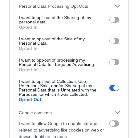
σε γνωστό στέκι
Please note that this website/app uses one or more Google
Personal Data Processing Opt Outs
services and may gather and store information including but
08.08.2026 | 09:20
not limited to your visit or usage behaviour. You may click to
I want to opt-out of the Sharing of my
personal data.
Καύσωνας και πολλά
Εύβοια: Οι ισχυροί
grant or deny consent to Google and its third-party tags to
Συγκίνηση και βαθιά πίστη στην
Opted In
μποφόρ αύριο στην
άνεμοι έσπασαν
use your data for below specified purposes in below Google
Εύβοια! Τίμησαν τον Όσιο Ιωάννη
Εύβοια! Συνεδρίασε η
μεγάλο πεύκο σε αυλή
του Ρώσσο για το θαύμα της
consent section.
επιτροπή εκτίμησης
εκκλησίας
I want to opt-out of the Sale of my
βροχής στη φωτιά του 2021
Personal Data.
κινδύνου
Opted In
08.08.2026 | 09:00
I want to opt-out of processing my
Εορτολόγιο: Ποιοι γιορτάζουν
Personal Data for Targeted Advertising.
σήμερα, Σάββατο 8 Αυγούστου
Opted In
08.08.2026 | 08:40
I want to opt-out of Collection, Use,
Retention, Sale, and/or Sharing of my
Personal Data that Is Unrelated with the
Purposes for which it was collected.
Opted Out
Google consents
I want to allow Google to enable storage
related to advertising like cookies on web or
device identifiers in apps.