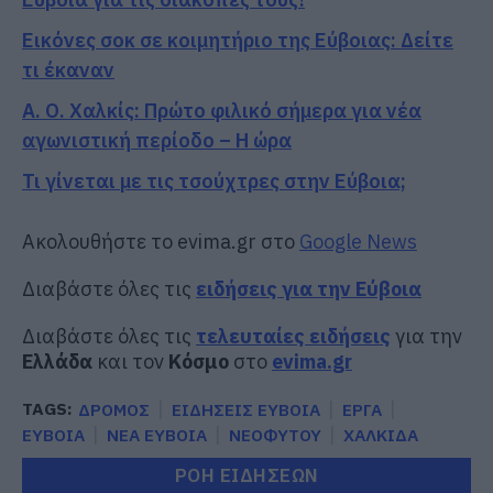
Εικόνες σοκ σε κοιμητήριο της Εύβοιας: Δείτε
τι έκαναν
Α. Ο. Χαλκίς: Πρώτο φιλικό σήμερα για νέα
αγωνιστική περίοδο – Η ώρα
Τι γίνεται με τις τσούχτρες στην Εύβοια;
Ακολουθήστε το evima.gr στο
Google News
Διαβάστε όλες τις
ειδήσεις για την Εύβοια
Διαβάστε όλες τις
τελευταίες ειδήσεις
για την
Ελλάδα
και τον
Κόσμο
στο
evima.gr
TAGS:
ΔΡΟΜΟΣ
ΕΙΔΗΣΕΙΣ ΕΥΒΟΙΑ
ΕΡΓΑ
ΕΥΒΟΙΑ
ΝΕΑ ΕΥΒΟΙΑ
ΝΕΟΦΥΤΟΥ
ΧΑΛΚΙΔΑ
ΡΟΗ ΕΙΔΗΣΕΩΝ