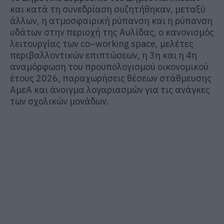
και κατά τη συνεδρίαση συζητή
θηκαν
,
μεταξύ
άλλων, η ατμοσφαιρική ρύπανση
και η ρύπανση
υδάτων στην περιοχή
της
Αυλίδας, ο κανονισμός
λε
ιτουργίας των
co
–
working
space
,
μελέτες
περιβαλλοντικών επιπτώσεων, η 3
η
και η 4
η
αναμόρφωση του προϋπολογισμού οικονομικού
έτους 2026, παραχωρήσεις θέσεων στάθμευσης
ΑμεΑ
και άνοιγμα λογαριασμών
για
τις
ανάγκες
των σχολικών μονάδων.