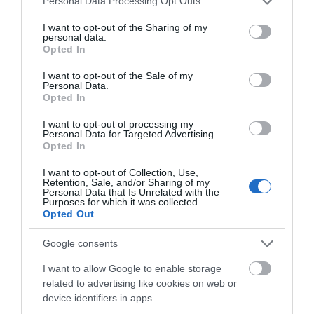
Personal Data Processing Opt Outs
05.08.2026 | 22:00
services and may gather and store information including but
not limited to your visit or usage behaviour. You may click to
I want to opt-out of the Sharing of my
personal data.
Κοριτσάκι βρέθηκε μόνο στους
grant or deny consent to Google and its third-party tags to
Opted In
δρόμους – Χειροπέδες στον
use your data for below specified purposes in below Google
25χρονο πατέρα του
consent section.
I want to opt-out of the Sale of my
05.08.2026 | 21:40
Personal Data.
Opted In
Απάτη-σοκ στην Εύβοια: «Βγάλτε
I want to opt-out of processing my
τα χρυσαφικά στο μπαλκόνι» –
Personal Data for Targeted Advertising.
Έχασε 9.500 ευρώ και κοσμήματα
Opted In
05.08.2026 | 21:20
I want to opt-out of Collection, Use,
Retention, Sale, and/or Sharing of my
Σοκ σε επαρχιακό δρόμο: Οδηγός
Personal Data that Is Unrelated with the
κάνει τετραπλή προσπέραση
Purposes for which it was collected.
πάνω σε στροφή (βίντεο)
Opted Out
05.08.2026 | 21:00
Google consents
Φωτιά σε λεωφορείο στην Εύβοια
I want to allow Google to enable storage
05.08.2026 | 20:39
related to advertising like cookies on web or
device identifiers in apps.