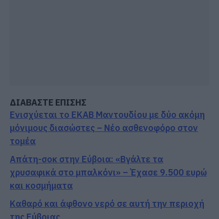
ΔΙΑΒΑΣΤΕ ΕΠΙΣΗΣ
Ενισχύεται το ΕΚΑΒ Μαντουδίου με δύο ακόμη
μόνιμους διασώστες – Νέο ασθενοφόρο στον
τομέα
Απάτη-σοκ στην Εύβοια: «Βγάλτε τα
χρυσαφικά στο μπαλκόνι» – Έχασε 9.500 ευρώ
και κοσμήματα
Καθαρό και άφθονο νερό σε αυτή την περιοχή
της Εύβοιας