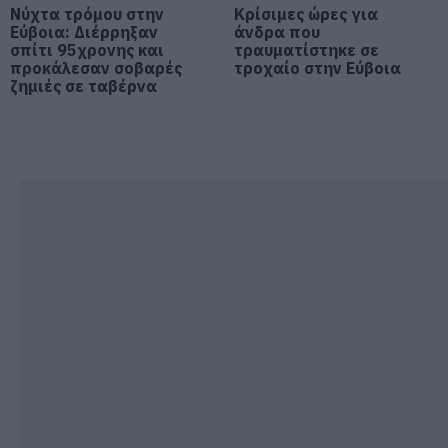
Μύκονος: Έψαχναν τσάντα και
Νύχτα τρόμου στην
Κρίσιμες ώρες για
Rolex αξίας 75.000 ευρώ – Η
Εύβοια: Διέρρηξαν
άνδρα που
ανακάλυψη κάτω από τα βράχια
σπίτι 95χρονης και
τραυματίστηκε σε
προκάλεσαν σοβαρές
τροχαίο στην Εύβοια
05.08.2026 | 17:40
ζημιές σε ταβέρνα
Τρόμος στην Εύβοια: Δύο
άγνωστοι εισέβαλαν σε σπίτι
μέσα στη νύχτα – Δείτε τι
άρπαξαν
05.08.2026 | 17:20