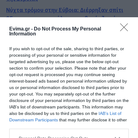
Νύχτα τρόμου στην Εύβοια: Διέρρηξαν σπίτι
95χρονης και προκάλεσαν σοβαρές ζημιές σε
ταβέρνα
Evima.gr -
Do Not Process My Personal
Information
Ακολουθήστε το evima.gr στο
Google News
If you wish to opt-out of the sale, sharing to third parties, or
processing of your personal or sensitive information for
Διαβάστε όλες τις
ειδήσεις για την Εύβοια
targeted advertising by us, please use the below opt-out
section to confirm your selection. Please note that after your
Διαβάστε όλες τις
τελευταίες ειδήσεις
για την
opt-out request is processed you may continue seeing
Ελλάδα
και τον
Κόσμο
στο
evima.gr
interest-based ads based on personal information utilized by
us or personal information disclosed to third parties prior to
TAGS:
ΔΗΜΟΤΙΚΟ ΣΥΜΒΟΥΛΙΟ
ΕΙΔΗΣΕΙΣ ΕΥΒΟΙΑ
your opt-out. You may separately opt-out of the further
ΕΥΒΟΙΑ
ΝΕΑ
ΧΑΛΚΙΔΑ
disclosure of your personal information by third parties on the
IAB’s list of downstream participants. This information may
ΡΟΗ ΕΙΔΗΣΕΩΝ
also be disclosed by us to third parties on the
IAB’s List of
Downstream Participants
that may further disclose it to other
Ενισχύεται το ΕΚΑΒ Μαντουδίου
third parties.
με δύο ακόμη μόνιμους διασώστες
– Νέο ασθενοφόρο στον τομέα
Please note that this website/app uses one or more Google