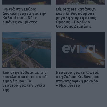
06.08.2026 | 20:20
Φωτιά στη Σκύρο:
Εύβοια: Με κατάνυξη
Δύσκολη νύχτα για την
Νέο σοβαρό τροχαίο στην Εύβοια:
και πλήθος κόσμου η
Τούμπαρε αυτοκίνητο
Καλαμίτσα – Νέες
μεγάλη γιορτή στους
εικόνες και βίντεο
Ωρεούς – Παρών ο
06.08.2026 | 20:00
Θανάσης Ζεμπίλης
Έσπασαν πιάτα στο κεφάλι του
Αταμάν – Βίντεο από τη Σύμη
06.08.2026 | 19:40
Φωτιά στη Σκύρο: Συνεχίζει να
καίει στο Νησί, συγκλονιστική
μαρτυρία – Νέες εικόνες και
Σοκ στην Εύβοια με την
Νεότερα για τη Φωτιά
βίντεο
κοπέλα που έπεσε από
στη Σκύρο: Κινδύνευσε
την γέφυρα: Τα
κτηνοτροφική μονάδα
06.08.2026 | 19:40
νεότερα για την υγεία
– Νέο βίντεο
της
Ξεκινάει τεράστιο έργο αξίας
2.425.000€ στην Εύβοια – Δείτε
πού
06.08.2026 | 19:20