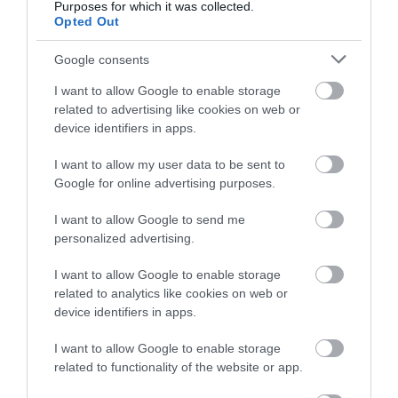
για την Καλαμίτσα – Νέες εικόνες
Purposes for which it was collected.
και βίντεο
Opted Out
06.08.2026 | 22:04
Google consents
Εύβοια: Με κατάνυξη και πλήθος
I want to allow Google to enable storage
κόσμου η μεγάλη γιορτή στους
Ωρεούς – Παρών ο Θανάσης
related to advertising like cookies on web or
Ζεμπίλης
device identifiers in apps.
06.08.2026 | 22:00
I want to allow my user data to be sent to
Google for online advertising purposes.
Συντάξεις Σεπτεμβρίου 2026:
Πότε πληρώνονται οι δικαιούχοι –
Οι ημερομηνίες του e-ΕΦΚΑ
I want to allow Google to send me
personalized advertising.
06.08.2026 | 21:40
I want to allow Google to enable storage
Σοκ στην Εύβοια με την κοπέλα
related to analytics like cookies on web or
που έπεσε από την γέφυρα: Τα
νεότερα για την υγεία της
device identifiers in apps.
06.08.2026 | 21:20
Όλες οι τελευταίες ειδήσεις
I want to allow Google to enable storage
related to functionality of the website or app.
Νεότερα για τη Φωτιά στη Σκύρο:
Κινδύνευσε κτηνοτροφική μονάδα