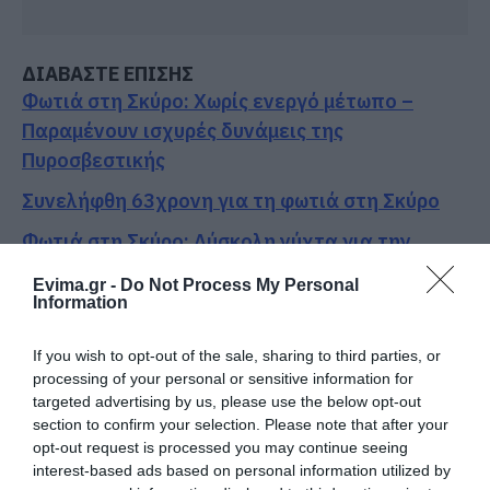
ΔΙΑΒΑΣΤΕ ΕΠΙΣΗΣ
Φωτιά στη Σκύρο: Χωρίς ενεργό μέτωπο –
Παραμένουν ισχυρές δυνάμεις της
Πυροσβεστικής
Συνελήφθη 63χρονη για τη φωτιά στη Σκύρο
Φωτιά στη Σκύρο: Δύσκολη νύχτα για την
Καλαμίτσα – Νέες εικόνες και βίντεο
Evima.gr -
Do Not Process My Personal
Information
Σοκ στην Εύβοια με την κοπέλα που έπεσε από
την γέφυρα: Τα νεότερα για την υγεία της
If you wish to opt-out of the sale, sharing to third parties, or
processing of your personal or sensitive information for
Ακολουθήστε το evima.gr στο
Google News
targeted advertising by us, please use the below opt-out
section to confirm your selection. Please note that after your
Διαβάστε όλες τις
ειδήσεις για την Εύβοια
opt-out request is processed you may continue seeing
interest-based ads based on personal information utilized by