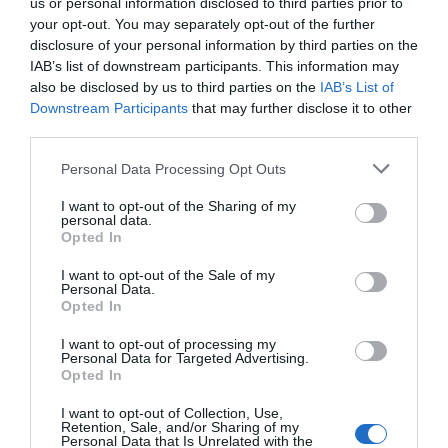
Διαβάστε όλες τις
τελευταίες ειδήσεις
για την
us or personal information disclosed to third parties prior to
Ελλάδα
και τον
Κόσμο
στο
evima.gr
your opt-out. You may separately opt-out of the further
disclosure of your personal information by third parties on the
IAB’s list of downstream participants. This information may
TAGS:
ΕΙΔΗΣΕΙΣ
ΕΙΔΗΣΕΙΣ ΕΥΒΟΙΑ
also be disclosed by us to third parties on the
IAB’s List of
ΕΙΔΗΣΕΙΣ ΣΗΜΕΡΑ
ΕΥΒΟΙΑ
ΗΛΙΚΙΩΜΕΝΟΣ
Downstream Participants
that may further disclose it to other
ΛΙΠΟΘΥΜΙΑ
ΝΕΑ
ΝΕΑ ΕΥΒΟΙΑ
ΟΜΑΔΑ ΔΙΑΣ
third parties.
ΟΡΕΣΤΗ ΜΑΚΡΗ
ΧΑΛΚΙΔΑ
Please note that this website/app uses one or more Google
Personal Data Processing Opt Outs
ΡΟΗ ΕΙΔΗΣΕΩΝ
services and may gather and store information including but
not limited to your visit or usage behaviour. You may click to
I want to opt-out of the Sharing of my
Φωτιά στη Σκύρο: Χωρίς ενεργό
personal data.
grant or deny consent to Google and its third-party tags to
μέτωπο – Παραμένουν ισχυρές
Opted In
use your data for below specified purposes in below Google
δυνάμεις της Πυροσβεστικής
consent section.
I want to opt-out of the Sale of my
07.08.2026 | 00:10
Personal Data.
Opted In
Συνελήφθη 63χρονη για τη φωτιά
στη Σκύρο
I want to opt-out of processing my
Personal Data for Targeted Advertising.
06.08.2026 | 23:15
Opted In
I want to opt-out of Collection, Use,
Retention, Sale, and/or Sharing of my
Φωτιά στη Σκύρο: Δύσκολη νύχτα
Personal Data that Is Unrelated with the