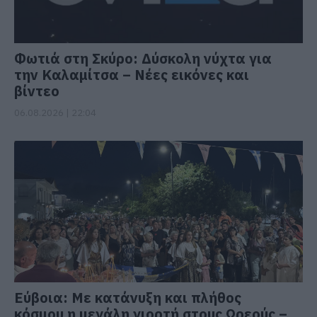
Φωτιά στη Σκύρο: Δύσκολη νύχτα για
την Καλαμίτσα – Νέες εικόνες και
βίντεο
06.08.2026 | 22:04
Εύβοια: Με κατάνυξη και πλήθος
κόσμου η μεγάλη γιορτή στους Ωρεούς –