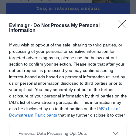
06.08.2026 | 21:20
Όλες οι τελευταίες ειδήσεις
Νεότερα για τη Φωτιά στη Σκύρο:
Κινδύνευσε κτηνοτροφική μονάδα
Evima.gr -
Do Not Process My Personal
Information
– Νέο βίντεο
ΠΕΡΙΣΣΟΤΕΡΑ ΑΠΟ ΕΙΔΗΣΕΙΣ ΕΥΒΟΙΑ
06.08.2026 | 21:00
If you wish to opt-out of the sale, sharing to third parties, or
processing of your personal or sensitive information for
Καφές: Τα οφέλη της μέτριας
κατανάλωσης σύμφωνα με ειδικό
targeted advertising by us, please use the below opt-out
στο μικροβίωμα του εντέρου
section to confirm your selection. Please note that after your
opt-out request is processed you may continue seeing
06.08.2026 | 21:00
interest-based ads based on personal information utilized by
us or personal information disclosed to third parties prior to
«Ανάσα» για τους αγρότες στην
Εύβοια: Ολοκληρώθηκε μεγάλο
your opt-out. You may separately opt-out of the further
έργο
Φωτιά στη Σκύρο:
Συνελήφθη 63χρονη
disclosure of your personal information by third parties on the
Χωρίς ενεργό μέτωπο –
για τη φωτιά στη Σκύρο
IAB’s list of downstream participants. This information may
06.08.2026 | 20:40
Παραμένουν ισχυρές
also be disclosed by us to third parties on the
IAB’s List of
δυνάμεις της
Downstream Participants
that may further disclose it to other
Ο λόγος που τηγανίζουμε ψάρια
Πυροσβεστικής
third parties.
του Σωτήρος – Πως θα κάνετε το
τέλειο μαγείρεμα
Please note that this website/app uses one or more Google
Personal Data Processing Opt Outs
06.08.2026 | 20:20