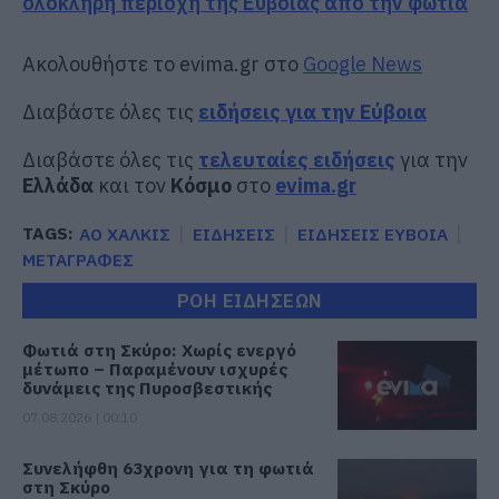
ολόκληρη περιοχή της Εύβοιας από την φωτιά
Ακολουθήστε το evima.gr στο
Google News
Διαβάστε όλες τις
ειδήσεις για την Εύβοια
Διαβάστε όλες τις
τελευταίες ειδήσεις
για την
Ελλάδα
και τον
Κόσμο
στο
evima.gr
TAGS:
ΑΟ ΧΑΛΚΙΣ
ΕΙΔΗΣΕΙΣ
ΕΙΔΗΣΕΙΣ ΕΥΒΟΙΑ
ΜΕΤΑΓΡΑΦΕΣ
ΡΟΗ ΕΙΔΗΣΕΩΝ
Φωτιά στη Σκύρο: Χωρίς ενεργό
μέτωπο – Παραμένουν ισχυρές
δυνάμεις της Πυροσβεστικής
07.08.2026 | 00:10
Συνελήφθη 63χρονη για τη φωτιά
στη Σκύρο