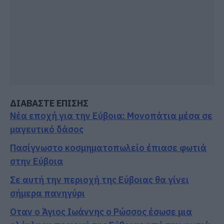
ΔΙΑΒΑΣΤΕ ΕΠΙΣΗΣ
Νέα εποχή για την Εύβοια: Μονοπάτια μέσα σε
μαγευτικό δάσος
Πασίγνωστο κοσμηματοπωλείο έπιασε φωτιά
στην Εύβοια
Σε αυτή την περιοχή της Εύβοιας θα γίνει
σήμερα πανηγύρι
Οταν ο Άγιος Ιωάννης ο Ρώσσος έσωσε μια