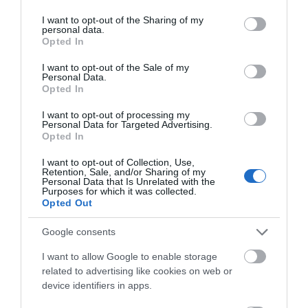
services and may gather and store information including but
not limited to your visit or usage behaviour. You may click to
I want to opt-out of the Sharing of my
Θρήνος στην Εύβοια: Έφυγε από
personal data.
grant or deny consent to Google and its third-party tags to
τη ζωή ο 37χρονος που είχε
Opted In
use your data for below specified purposes in below Google
τροχαίο με αγριογούρουνο
consent section.
I want to opt-out of the Sale of my
06.08.2026 | 20:20
Personal Data.
Opted In
Φωτιά στη Σκύρο:
Εύβοια: Με κατάνυξη
Δύσκολη νύχτα για την
Νέο σοβαρό τροχαίο στην Εύβοια:
και πλήθος κόσμου η
Τούμπαρε αυτοκίνητο
Καλαμίτσα – Νέες
μεγάλη γιορτή στους
I want to opt-out of processing my
Personal Data for Targeted Advertising.
εικόνες και βίντεο
Ωρεούς – Παρών ο
06.08.2026 | 20:00
Opted In
Θανάσης Ζεμπίλης
I want to opt-out of Collection, Use,
Retention, Sale, and/or Sharing of my
Έσπασαν πιάτα στο κεφάλι του
Personal Data that Is Unrelated with the
Αταμάν – Βίντεο από τη Σύμη
Purposes for which it was collected.
Opted Out
06.08.2026 | 19:40
Google consents
Φωτιά στη Σκύρο: Συνεχίζει να
I want to allow Google to enable storage
καίει στο Νησί, συγκλονιστική
μαρτυρία – Νέες εικόνες και
related to advertising like cookies on web or
Σοκ στην Εύβοια με την
Νεότερα για τη Φωτιά
βίντεο
κοπέλα που έπεσε από
στη Σκύρο: Κινδύνευσε
device identifiers in apps.
την γέφυρα: Τα
κτηνοτροφική μονάδα
06.08.2026 | 19:40