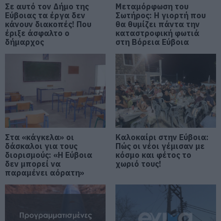
Επιμένουν τα μποφόρ
Σε αυτό τον Δήμο της
Μεταμόρφωση του
Εύβοιας τα έργα δεν
Σωτήρος: Η γιορτή που
06.08.2026 | 08:15
κάνουν διακοπές! Που
θα θυμίζει πάντα την
έριξε άσφαλτο ο
καταστροφική φωτιά
Δύσκολες οι επόμενες ώρες στην
δήμαρχος
στη Βόρεια Εύβοια
Εύβοια: Δείτε τι ανακοινώθηκε –
Προσοχή
06.08.2026 | 08:00
Ενισχύεται το ΕΚΑΒ Μαντουδίου
με δύο ακόμη μόνιμους διασώστες
– Νέο ασθενοφόρο στον τομέα
05.08.2026 | 22:00
Στα «κάγκελα» οι
Καλοκαίρι στην Εύβοια:
δάσκαλοι για τους
Κοριτσάκι βρέθηκε μόνο στους
Πώς οι νέοι γέμισαν με
δρόμους – Χειροπέδες στον
διορισμούς: «Η Εύβοια
κόσμο και φέτος το
25χρονο πατέρα του
δεν μπορεί να
χωριό τους!
παραμένει αόρατη»
05.08.2026 | 21:40
Απάτη-σοκ στην Εύβοια: «Βγάλτε
τα χρυσαφικά στο μπαλκόνι» –
Έχασε 9.500 ευρώ και κοσμήματα