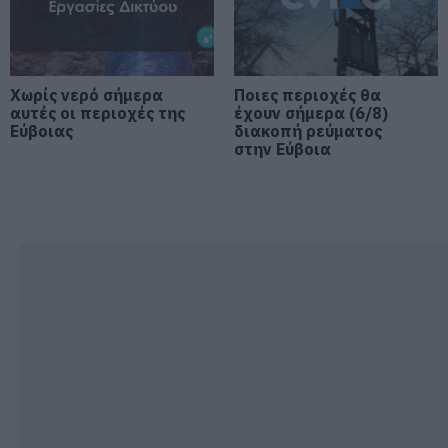
05.08.2026 | 21:20
Σοκ σε επαρχιακό δρόμο: Οδηγός
κάνει τετραπλή προσπέραση
πάνω σε στροφή (βίντεο)
Χωρίς νερό σήμερα
Ποιες περιοχές θα
αυτές οι περιοχές της
έχουν σήμερα (6/8)
05.08.2026 | 21:00
Εύβοιας
διακοπή ρεύματος
στην Εύβοια
Φωτιά σε λεωφορείο στην Εύβοια
05.08.2026 | 20:39