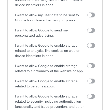
Σε αυτό τον Δήμο της Εύβοιας τα
device identifiers in apps.
έργα δεν κάνουν διακοπές! Που
έριξε άσφαλτο ο δήμαρχος
I want to allow my user data to be sent to
06.08.2026 | 10:30
Google for online advertising purposes.
Μεταμόρφωση του Σωτήρος: Η
I want to allow Google to send me
γιορτή που θα θυμίζει πάντα την
personalized advertising.
καταστροφική φωτιά στη Βόρεια
Εύβοια
I want to allow Google to enable storage
06.08.2026 | 10:00
related to analytics like cookies on web or
device identifiers in apps.
Στα «κάγκελα» οι δάσκαλοι για
τους διορισμούς: «Η Εύβοια δεν
I want to allow Google to enable storage
μπορεί να παραμένει αόρατη»
related to functionality of the website or app.
06.08.2026 | 09:45
I want to allow Google to enable storage
Καλοκαίρι στην Εύβοια: Πώς οι
related to personalization.
νέοι γέμισαν με κόσμο και φέτος
το χωριό τους!
I want to allow Google to enable storage
06.08.2026 | 09:30
related to security, including authentication
functionality and fraud prevention, and other