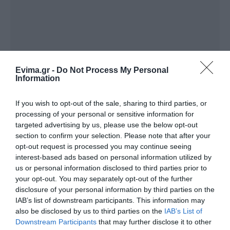
Evima.gr -
Do Not Process My Personal
Information
If you wish to opt-out of the sale, sharing to third parties, or
processing of your personal or sensitive information for
targeted advertising by us, please use the below opt-out
section to confirm your selection. Please note that after your
ΔΙΑΒΑΣΤΕ ΕΠΙΣΗΣ
opt-out request is processed you may continue seeing
Σε αυτό τον Δήμο της Εύβοιας τα έργα δεν
interest-based ads based on personal information utilized by
κάνουν διακοπές! Που έριξε άσφαλτο ο
us or personal information disclosed to third parties prior to
your opt-out. You may separately opt-out of the further
δήμαρχος
disclosure of your personal information by third parties on the
Μεταμόρφωση του Σωτήρος: Η γιορτή που θα
IAB’s list of downstream participants. This information may
also be disclosed by us to third parties on the
IAB’s List of
θυμίζει πάντα την καταστροφική φωτιά στη
Downstream Participants
that may further disclose it to other
Βόρεια Εύβοια