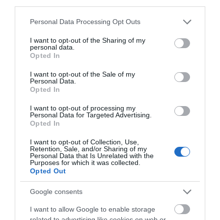
third parties.
Στα «κάγκελα» οι δάσκαλοι για τους
Please note that this website/app uses one or more Google
Personal Data Processing Opt Outs
διορισμούς: «Η Εύβοια δεν μπορεί να
services and may gather and store information including but
not limited to your visit or usage behaviour. You may click to
I want to opt-out of the Sharing of my
παραμένει αόρατη»
personal data.
grant or deny consent to Google and its third-party tags to
Opted In
Καλοκαίρι στην Εύβοια: Πώς οι νέοι γέμισαν με
use your data for below specified purposes in below Google
consent section.
κόσμο και φέτος το χωριό τους!
I want to opt-out of the Sale of my
Personal Data.
Opted In
Ακολουθήστε το evima.gr στο
Google News
I want to opt-out of processing my
Personal Data for Targeted Advertising.
Διαβάστε όλες τις
ειδήσεις για την Εύβοια
Opted In
Διαβάστε όλες τις
τελευταίες ειδήσεις
για την
I want to opt-out of Collection, Use,
Retention, Sale, and/or Sharing of my
Ελλάδα
και τον
Κόσμο
στο
evima.gr
Personal Data that Is Unrelated with the
Purposes for which it was collected.
Opted Out
TAGS:
ΕΙΔΗΣΕΙΣ ΕΥΒΟΙΑ
ΕΥΒΟΙΑ
ΝΕΑ
ΟΣΙΟΣ ΙΩΑΝΝΗΣ ΡΩΣΣΟΣ
ΠΡΟΚΟΠΙ
Google consents
ΡΟΗ ΕΙΔΗΣΕΩΝ
I want to allow Google to enable storage
related to advertising like cookies on web or