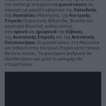
του meteo.gr αναμένοντα
ι χιονοπτώσεις
σε
περιοχές με χαμηλό υψόμετρο της
Χαλκιδικής
,
της
Θεσσαλίας
(Μαγνησία), της
Κεντρικής
Στερεάς
(Ευρυτανία, Φθιώτιδα, Φωκίδα και
αργότερα Βοιωτία), καθώς επίσης
στα
ορεινά
και
ημιορεινά
της
Εύβοιας
,
της
Ανατολικής Στερεάς
και της
Ανατολικής
Πελοποννήσου
. Οι χιονοπτώσεις στη Μαγνησία
και πιθανόν στην Κεντρική Στερεά κατά τόπους
θα είναι πυκνές. Τα φαινόμενα βαθμιαία θα
εξασθενήσουν και μετά το μεσημέρι θα
σταματήσουν.