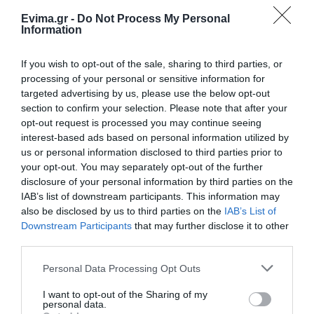
Evima.gr -
Do Not Process My Personal
Ακολουθήστε το evima.gr στο
Google News
Information
Διαβάστε όλες τις
ειδήσεις για την Εύβοια
If you wish to opt-out of the sale, sharing to third parties, or
processing of your personal or sensitive information for
Διαβάστε όλες τις
τελευταίες ειδήσεις
για την
targeted advertising by us, please use the below opt-out
Ελλάδα
και τον
Κόσμο
στο
evima.gr
section to confirm your selection. Please note that after your
opt-out request is processed you may continue seeing
TAGS:
ΑΓΙΟΣ
ΕΙΔΗΣΕΙΣ ΕΥΒΟΙΑ
ΕΥΒΟΙΑ
interest-based ads based on personal information utilized by
ΕΥΒΟΙΑ ΧΙΟΝΙΑ
ΝΕΑ
ΧΙΟΝΙΑ
ΧΙΟΝΙΑ ΕΥΒΟΙΑ
us or personal information disclosed to third parties prior to
ΧΙΟΝΙΑ ΣΤΗΝ ΕΥΒΟΙΑ
your opt-out. You may separately opt-out of the further
disclosure of your personal information by third parties on the
ΡΟΗ ΕΙΔΗΣΕΩΝ
IAB’s list of downstream participants. This information may
also be disclosed by us to third parties on the
IAB’s List of
Αύγουστος στην Εύβοια: Τι θα
Downstream Participants
that may further disclose it to other
γίνει αύριο στα σοκάκια αυτού
third parties.
χωριού
10.08.2026 | 11:20
Please note that this website/app uses one or more Google
Personal Data Processing Opt Outs
services and may gather and store information including but
Η Λίμνη Ευβοίας γίνεται σημείο
not limited to your visit or usage behaviour. You may click to
I want to opt-out of the Sharing of my
personal data.
συνάντησης των γεύσεων της
grant or deny consent to Google and its third-party tags to