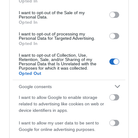
Opted In
Στερεάς Ελλάδας
use your data for below specified purposes in below Google
10.08.2026 | 11:00
consent section.
I want to opt-out of the Sale of my
Personal Data.
Opted In
Χαλκίδα: Γιατί φωτίστηκε στα
μωβ- ροζ το δημαρχείο στην
παραλία
I want to opt-out of processing my
Personal Data for Targeted Advertising.
10.08.2026 | 10:40
Opted In
I want to opt-out of Collection, Use,
Έκτακτη διακοπή νερού στους
Retention, Sale, and/or Sharing of my
Ωρεούς Ευβοίας
Personal Data that Is Unrelated with the
Purposes for which it was collected.
10.08.2026 | 10:20
Opted Out
Google consents
Ελεγκτές της ΑΑΔΕ κατέσχεσαν
σχεδόν 1300 φιάλλες παράνομου
I want to allow Google to enable storage
ψυκτικού υγρού φρέον (εικόνες)
related to advertising like cookies on web or
10.08.2026 | 10:00
device identifiers in apps.
Μεγάλο βήμα για την υγεία στη
I want to allow my user data to be sent to
Βόρεια Εύβοια
Google for online advertising purposes.
10.08.2026 | 09:40