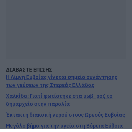
ΔΙΑΒΑΣΤΕ ΕΠΙΣΗΣ
Η Λίμνη Ευβοίας γίνεται σημείο συνάντησης
των γεύσεων της Στερεάς Ελλάδας
Χαλκίδα: Γιατί φωτίστηκε στα μωβ- ροζ το
δημαρχείο στην παραλία
Έκτακτη διακοπή νερού στους Ωρεούς Ευβοίας
Μεγάλο βήμα για την υγεία στη Βόρεια Εύβοια