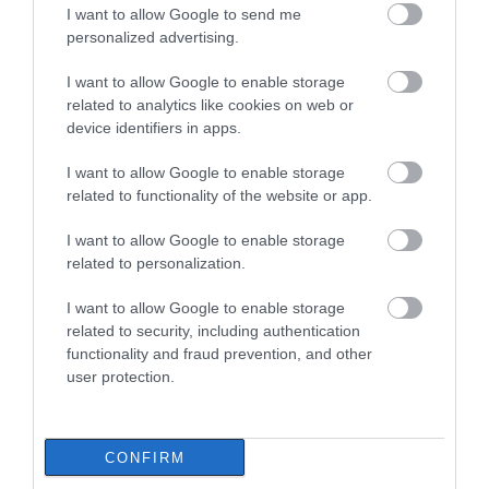
I want to allow Google to send me
Όλες οι τελευταίες ειδήσεις
personalized advertising.
Εορτολόγιο: Ποιοι γιορτάζουν
σήμερα, Δευτέρα 10 Αυγούστου
I want to allow Google to enable storage
related to analytics like cookies on web or
10.08.2026 | 09:20
ΠΕΡΙΣΣΟΤΕΡΑ ΑΠΟ ΕΙΔΗΣΕΙΣ ΕΥΒΟΙΑ
device identifiers in apps.
Εύβοια: Που έχει διακοπή
I want to allow Google to enable storage
ρεύματος σήμερα Δευτέρα 10
related to functionality of the website or app.
Αυγούστου
I want to allow Google to enable storage
10.08.2026 | 09:00
related to personalization.
Μεγάλη φωτιά στον Κουβαρά
Αττικής: Ήχησε το 112, καίει
I want to allow Google to enable storage
κοντά σε σπίτια
related to security, including authentication
Αύγουστος στην
Η Λίμνη Ευβοίας
functionality and fraud prevention, and other
10.08.2026 | 08:40
Εύβοια: Τι θα γίνει
γίνεται σημείο
user protection.
αύριο στα σοκάκια
συνάντησης των
αυτού χωριού
γεύσεων της Στερεάς
Καιρός: Επιμένουν και σήμερα τα
Ελλάδας
μποφόρ και η ζέστη στην Εύβοια
10.08.2026 | 08:20
CONFIRM