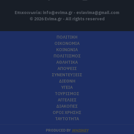
Επικοινωνία:
info@evima.gr
-
eviavima@gmail.com
© 2026 Evima.gr - All rights reserved
ΠΟΛΙΤΙΚΗ
ΟΙΚΟΝΟΜΙΑ
ΚΟΙΝΩΝΙΑ
ΠΟΛΙΤΙΣΜΟΣ
ΑΘΛΗΤΙΚΑ
ΑΠΟΨΕΙΣ
ΣΥΝΕΝΤΕΥΞΕΙΣ
ΔΙΕΘΝΗ
ΥΓΕΙΑ
ΤΟΥΡΙΣΜΟΣ
ΑΓΓΕΛΙΕΣ
ΔΙΑΚΟΠΕΣ
ΟΡΟΙ ΧΡΗΣΗΣ
ΤΑΥΤΟΤΗΤΑ
PRODUCED BY
WHISKEY