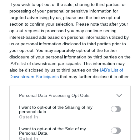
If you wish to opt-out of the sale, sharing to third parties, or
processing of your personal or sensitive information for
TAGS:
#KAIROS
ΕΙΔΗΣΕΙΣ ΕΥΒΟΙΑ
ΕΜΥ
targeted advertising by us, please use the below opt-out
ΕΥΒΟΙΑ
ΖΕΣΤΗ
ΝΕΑ
section to confirm your selection. Please note that after your
ΡΟΗ ΕΙΔΗΣΕΩΝ
opt-out request is processed you may continue seeing
interest-based ads based on personal information utilized by
us or personal information disclosed to third parties prior to
Εύβοια: «Πλιάτσικο» σε έργο
ανάπλασης παραλίας – Η
your opt-out. You may separately opt-out of the further
καταγγελία που προκαλεί
disclosure of your personal information by third parties on the
αντιδράσεις
IAB’s list of downstream participants. This information may
08.08.2026 | 10:20
also be disclosed by us to third parties on the
IAB’s List of
Downstream Participants
that may further disclose it to other
Χωρίς Internet τώρα αυτό το
third parties.
χωριό της Εύβοιας
Please note that this website/app uses one or more Google
Personal Data Processing Opt Outs
08.08.2026 | 10:00
services and may gather and store information including but
not limited to your visit or usage behaviour. You may click to
I want to opt-out of the Sharing of my
personal data.
grant or deny consent to Google and its third-party tags to
Εύβοια: Διακοπή ρεύματος αύριο
Opted In
πολλές περιοχές- Πίνακας
use your data for below specified purposes in below Google
consent section.
I want to opt-out of the Sale of my
08.08.2026 | 09:40
Personal Data.
Opted In