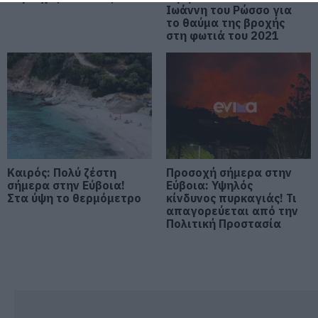
Νέο τροχαίο με υλικές ζημιές
Ιωάννη του Ρώσσο για
το θαύμα της βροχής
07.08.2026 | 21:40
στη φωτιά του 2021
Εύβοια: Γυναίκα έπεσε θύμα
διαδικτυακής απάτης – Πλήρωσε
για τρακτέρ που δεν παρέλαβε
07.08.2026 | 21:20
Τραγωδία στην Εύβοια: Άνδρας
ανασύρθηκε χωρίς τις αισθήσεις
Καιρός: Πολύ ζέστη
Προσοχή σήμερα στην
του από τη θάλασσα
σήμερα στην Εύβοια!
Εύβοια: Υψηλός
Στα ύψη το θερμόμετρο
07.08.2026 | 20:57
κίνδυνος πυρκαγιάς! Τι
απαγορεύεται από την
Πολιτική Προστασία
Ανακοινώθηκαν νέες προσλήψεις
σε δήμο της Εύβοιας: Δείτε εδώ
07.08.2026 | 20:40