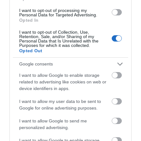
Άρχισε τις διακοπές ο
I want to opt-out of processing my
Μητσοτάκης: Φαγητό και κρασί
Personal Data for Targeted Advertising.
σε γνωστό στέκι
Opted In
08.08.2026 | 09:20
I want to opt-out of Collection, Use,
Retention, Sale, and/or Sharing of my
Personal Data that Is Unrelated with the
Συγκίνηση και βαθιά πίστη στην
Purposes for which it was collected.
Εύβοια! Τίμησαν τον Όσιο Ιωάννη
Opted Out
του Ρώσσο για το θαύμα της
βροχής στη φωτιά του 2021
Google consents
08.08.2026 | 09:00
I want to allow Google to enable storage
Εορτολόγιο: Ποιοι γιορτάζουν
related to advertising like cookies on web or
σήμερα, Σάββατο 8 Αυγούστου
device identifiers in apps.
08.08.2026 | 08:40
Όλες οι τελευταίες ειδήσεις
I want to allow my user data to be sent to
Google for online advertising purposes.
Καιρός: Πολύ ζέστη σήμερα στην
Εύβοια! Στα ύψη το θερμόμετρο
ΠΕΡΙΣΣΟΤΕΡΑ ΑΠΟ ΕΙΔΗΣΕΙΣ ΕΥΒΟΙΑ
I want to allow Google to send me
08.08.2026 | 08:20
personalized advertising.
I want to allow Google to enable storage