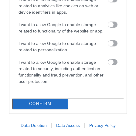
Προσοχή σήμερα στην Εύβοια:
related to analytics like cookies on web or
Υψηλός κίνδυνος πυρκαγιάς! Τι
device identifiers in apps.
απαγορεύεται από την Πολιτική
Προστασία
I want to allow Google to enable storage
08.08.2026 | 08:00
related to functionality of the website or app.
Μεγάλο πανηγύρι στην Εύβοια:
Εύβοια: «Πλιάτσικο» σε
Χωρίς Internet τώρα
I want to allow Google to enable storage
Πλημμύρισε με κόσμο η Φαράκλα
έργο ανάπλασης
αυτό το χωριό της
related to personalization.
(pics&vid)
παραλίας – Η
Εύβοιας
καταγγελία που
08.08.2026 | 00:59
I want to allow Google to enable storage
προκαλεί αντιδράσεις
related to security, including authentication
Ο καιρός αλλάζει πρόσωπο:
functionality and fraud prevention, and other
Έρχονται 40άρια μαζί με
user protection.
θυελλώδη μελτέμια
07.08.2026 | 22:20
CONFIRM
Εύβοια: Ηχηρό μήνυμα πέντε
χρόνια μετά τη μεγάλη
καταστροφή του 2021
Εύβοια: Διακοπή
Συγκίνηση και βαθιά
07.08.2026 | 22:00
Data Deletion
Data Access
Privacy Policy
ρεύματος αύριο πολλές
πίστη στην Εύβοια!
περιοχές- Πίνακας
Τίμησαν τον Όσιο