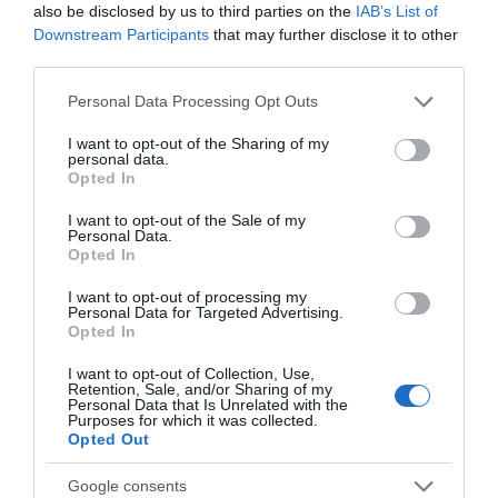
also be disclosed by us to third parties on the
IAB’s List of
Downstream Participants
that may further disclose it to other
third parties.
Please note that this website/app uses one or more Google
Personal Data Processing Opt Outs
services and may gather and store information including but
not limited to your visit or usage behaviour. You may click to
I want to opt-out of the Sharing of my
personal data.
ΔΙΑΒΑΣΤΕ ΕΠΙΣΗΣ
grant or deny consent to Google and its third-party tags to
Opted In
Μεγάλο πανηγύρι στην Εύβοια: Πλημμύρισε με
use your data for below specified purposes in below Google
consent section.
κόσμο η Φαράκλα (pics&vid)
I want to opt-out of the Sale of my
Personal Data.
Opted In
Εύβοια: Ηχηρό μήνυμα πέντε χρόνια μετά τη
μεγάλη καταστροφή του 2021
I want to opt-out of processing my
Personal Data for Targeted Advertising.
Εύβοια: Γυναίκα έπεσε θύμα διαδικτυακής
Opted In
απάτης – Πλήρωσε για τρακτέρ που δεν
I want to opt-out of Collection, Use,
Retention, Sale, and/or Sharing of my
παρέλαβε
Personal Data that Is Unrelated with the
Purposes for which it was collected.
Τραγωδία στην Εύβοια: Άνδρας ανασύρθηκε
Opted Out
χωρίς τις αισθήσεις του από τη θάλασσα
Google consents