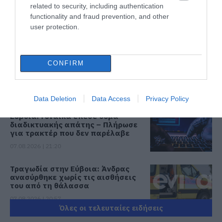
related to security, including authentication
Εύβοια: Ηχηρό μήνυμα πέντε
functionality and fraud prevention, and other
χρόνια μετά τη μεγάλη
user protection.
καταστροφή του 2021
07.08.2026 | 22:00
Νέο τροχαίο με υλικές ζημιές
CONFIRM
07.08.2026 | 21:40
Data Deletion
Data Access
Privacy Policy
Εύβοια: Γυναίκα έπεσε θύμα
διαδικτυακής απάτης – Πλήρωσε
για τρακτέρ που δεν παρέλαβε
07.08.2026 | 21:20
Τραγωδία στην Εύβοια: Άνδρας
ανασύρθηκε χωρίς τις αισθήσεις
του από τη θάλασσα
07.08.2026 | 20:57
Όλες οι τελευταίες ειδήσεις
Ανακοινώθηκαν νέες προσλήψεις