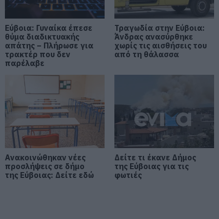
επιχειρηματία
07.08.2026 | 19:10
Εύβοια: Γυναίκα έπεσε
Τραγωδία στην Εύβοια:
θύμα διαδικτυακής
Άνδρας ανασύρθηκε
Νέο επίδομα 600 ευρώ για
απάτης – Πλήρωσε για
χωρίς τις αισθήσεις του
σπουδαστές: Οι δικαιούχοι
τρακτέρ που δεν
από τη θάλασσα
07.08.2026 | 19:00
παρέλαβε
Αυτός ο δήμος της Εύβοιας πάει
στα δικαστήρια για τις
ανεμογεννήτριες
07.08.2026 | 18:40
Τραγική κατάληξη είχε η
θαλάσσια εκδρομή για 57χρονο
Ανακοινώθηκαν νέες
Δείτε τι έκανε Δήμος
τουρίστα
προσλήψεις σε δήμο
της Εύβοιας για τις
07.08.2026 | 18:20
της Εύβοιας: Δείτε εδώ
φωτιές
Βαρύ πένθος για τον εκπαιδευτικό
από την Εύβοια που έφυγε από τη
ζωή