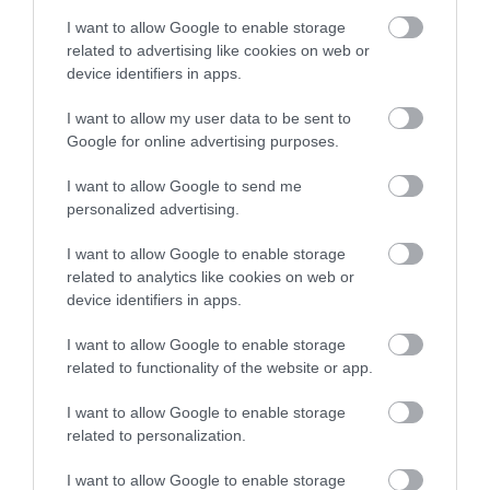
Ακολουθήστε το evima.gr στο
Google News
I want to allow Google to enable storage
related to advertising like cookies on web or
Διαβάστε όλες τις
ειδήσεις για την Εύβοια
device identifiers in apps.
Διαβάστε όλες τις
τελευταίες ειδήσεις
για την
I want to allow my user data to be sent to
Google for online advertising purposes.
Ελλάδα
και τον
Κόσμο
στο
evima.gr
I want to allow Google to send me
TAGS:
ΕΙΔΗΣΕΙΣ
ΕΙΔΗΣΕΙΣ ΕΥΒΟΙΑ
ΠΑΝΗΓΥΡΙΑ
personalized advertising.
ΡΟΗ ΕΙΔΗΣΕΩΝ
I want to allow Google to enable storage
related to analytics like cookies on web or
Μεγάλο πανηγύρι στην Εύβοια:
Πλημμύρισε με κόσμο η Φαράκλα
device identifiers in apps.
(pics&vid)
I want to allow Google to enable storage
08.08.2026 | 00:59
related to functionality of the website or app.
Ο καιρός αλλάζει πρόσωπο:
I want to allow Google to enable storage
Έρχονται 40άρια μαζί με
θυελλώδη μελτέμια
related to personalization.
07.08.2026 | 22:20
I want to allow Google to enable storage