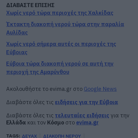
ΔΙΑΒΑΣΤΕ ΕΠΙΣΗΣ
Χωρίς νερό τώρα περιοχές της Χαλκίδας
Έκτακτη διακοπή νερού τώρα στην παραλία
Αυλίδας
Χωρίς νερό σήμερα αυτές οι περιοχές της
Εύβοιας
Εύβοια τώρα διακοπή νερού σε αυτή την
περιοχή της Αμαρύνθου
Ακολουθήστε το evima.gr στο
Google News
Διαβάστε όλες τις
ειδήσεις για την Εύβοια
Διαβάστε όλες τις
τελευταίες ειδήσεις
για την
Ελλάδα
και τον
Κόσμο
στο
evima.gr
TAGS:
ΔΕΥΑΧ
ΔΙΑΚΟΠΗ ΝΕΡΟΥ