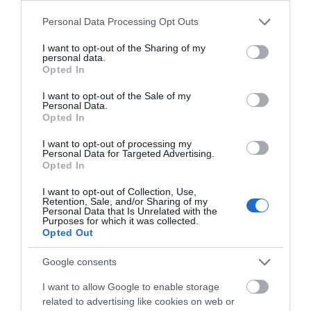
Please note that this website/app uses one or more Google
Personal Data Processing Opt Outs
e-ΕΦΚΑ και ΔΥΠΑ: Ποιοι θα
services and may gather and store information including but
πάρουν λεφτά τις επόμενες
not limited to your visit or usage behaviour. You may click to
I want to opt-out of the Sharing of my
ημέρες
personal data.
grant or deny consent to Google and its third-party tags to
10.08.2026 | 12:40
Opted In
use your data for below specified purposes in below Google
consent section.
I want to opt-out of the Sale of my
Στην Κύμη ο Θανάσης
Εύβοια: Έκαιγε
Κόκκινος συναγερμός για φωτιά
Personal Data.
Ζεμπίλης για την 7η
σήμερα στην Εύβοια – Προσοχή
σκουπίδια και του
Opted In
Έκθεση Τοπικών
ήρθε… «καυτό»
10.08.2026 | 12:20
Προϊόντων και
πρόστιμο 2.625 ευρώ
I want to opt-out of processing my
Χειροτεχνίας
Personal Data for Targeted Advertising.
Opted In
Πέθανε κτηνοτρόφος μετά τη
θανάτωση του κοπαδιού του
I want to opt-out of Collection, Use,
Retention, Sale, and/or Sharing of my
10.08.2026 | 12:00
Personal Data that Is Unrelated with the
Purposes for which it was collected.
Opted Out
Google consents
I want to allow Google to enable storage
related to advertising like cookies on web or