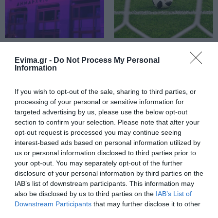
10.08.2026 | 14:20
Πέθανε ο γνωστός συγγραφέας
Στέλιος Ράμφος
Δημαρχείο της Εύβοιας
Αυτή η ομάδα της
10.08.2026 | 14:00
«βάφτηκε» μωβ: Δείτε
Εύβοιας ανακοίνωσε
Evima.gr -
Do Not Process My Personal
τον λόγο
ακόμα δύο νέες
Information
μεταγραφές
Πένθος στην Εύβοια: Γυναίκα
έχασε τη ζωή της
If you wish to opt-out of the sale, sharing to third parties, or
processing of your personal or sensitive information for
10.08.2026 | 13:40
targeted advertising by us, please use the below opt-out
section to confirm your selection. Please note that after your
opt-out request is processed you may continue seeing
Προσοχή στις μεταφορές με IRIS:
Δείτε τι ανακοινώθηκε σήμερα
interest-based ads based on personal information utilized by
us or personal information disclosed to third parties prior to
10.08.2026 | 13:20
your opt-out. You may separately opt-out of the further
Αυτοί είναι οι νέοι
Νέα τραγωδία σε
disclosure of your personal information by third parties on the
εντεταλμένοι
παραλία της Εύβοιας:
IAB’s list of downstream participants. This information may
δημοτικοί σύμβουλοι
Πού θα γίνει το επόμενο πανηγύρι
Πέθανε 62χρονος
στην Εύβοια με τη Μαρία Νομικού
του Δήμου Χαλκιδέων
also be disclosed by us to third parties on the
IAB’s List of
Downstream Participants
that may further disclose it to other
10.08.2026 | 13:00
third parties.