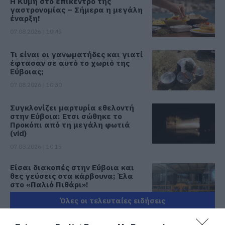
Η Κύμη στο επίκεντρο της
γαστρονομίας – Σήμερα η μεγάλη
έναρξη!
07.08.2026 | 10:45
Τι είναι οι γανωματήδες και γιατί
έφτασαν σε αυτό το χωριό της
Εύβοιας;
07.08.2026 | 10:30
Συγκλονίζει μαρτυρία εθελοντή
στην Εύβοια: Ετσι σώθηκε το
Προκόπι από τη μεγάλη φωτιά
(vid)
07.08.2026 | 10:15
Είσαι διακοπές στην Εύβοια και
θες γεύσεις στα κάρβουνα; Έλα
στο «Παλιό Πιθάρι»!
07.08.2026 | 10:00
Όλες οι τελευταίες ειδήσεις
Σίμος Κεδίκογλου: Η κίνηση του