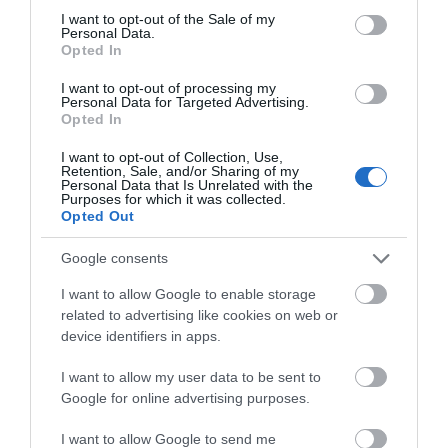
07.08.2026 | 08:45
consent section.
I want to opt-out of the Sale of my
Personal Data.
Η Κύμη στο επίκεντρο
Τι είναι οι
Opted In
της γαστρονομίας –
γανωματήδες και γιατί
Σήμερα η μεγάλη
Εορτολόγιο: Ποιοι γιορτάζουν
έφτασαν σε αυτό το
I want to opt-out of processing my
σήμερα, Παρασκευή 7 Αυγούστου
έναρξη!
χωριό της Εύβοιας;
Personal Data for Targeted Advertising.
07.08.2026 | 08:30
Opted In
I want to opt-out of Collection, Use,
Retention, Sale, and/or Sharing of my
Καιρός: Πάνω από 35 βαθμούς
Personal Data that Is Unrelated with the
σήμερα η θερμοκρασία στην
Purposes for which it was collected.
Εύβοια
Opted Out
07.08.2026 | 08:15
Google consents
Συγκλονίζει μαρτυρία
Είσαι διακοπές στην
Εύβοια: Σήμερα το τελευταίο
I want to allow Google to enable storage
εθελοντή στην Εύβοια:
αντίο στον 37χρονο που έχασε τη
Εύβοια και θες γεύσεις
related to advertising like cookies on web or
ζωή του σε τροχαίο με
Ετσι σώθηκε το
στα κάρβουνα; Έλα στο
αγριογούρουνο
device identifiers in apps.
Προκόπι από τη
«Παλιό Πιθάρι»!
μεγάλη φωτιά (vid)
07.08.2026 | 08:00
I want to allow my user data to be sent to
Google for online advertising purposes.
Φωτιά στη Σκύρο: Χωρίς ενεργό
μέτωπο – Παραμένουν ισχυρές
δυνάμεις της Πυροσβεστικής
I want to allow Google to send me