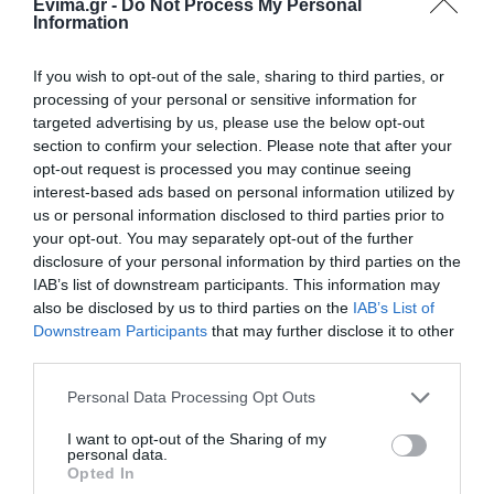
Evima.gr -
Do Not Process My Personal
βουλευτή που «τρέλανε»
Information
εθελοντές στην Εύβοια
ΠΕΡΙΣΣΟΤΕΡΑ ΑΠΟ ΕΙΔΗΣΕΙΣ ΕΥΒΟΙΑ
07.08.2026 | 09:45
If you wish to opt-out of the sale, sharing to third parties, or
processing of your personal or sensitive information for
Ιός Δυτικού Νείλου: 65 κρούσματα
targeted advertising by us, please use the below opt-out
στην Ελλάδα – Έξι νεκροί και 20
ασθενείς σε νοσηλεία
section to confirm your selection. Please note that after your
opt-out request is processed you may continue seeing
07.08.2026 | 09:30
interest-based ads based on personal information utilized by
us or personal information disclosed to third parties prior to
Υπό έλεγχο η φωτιά στην Σκύρο –
your opt-out. You may separately opt-out of the further
Συνελήφθη μία 63χρονη γυναίκα
Συναγερμός στην
Έκτακτη διακοπή
disclosure of your personal information by third parties on the
07.08.2026 | 09:15
Εύβοια: Στιγμές
νερού τώρα στην
IAB’s list of downstream participants. This information may
αγωνίας για ιστιοφόρο
παραλία Αυλίδας
also be disclosed by us to third parties on the
IAB’s List of
με ξένους επιβάτες
Downstream Participants
that may further disclose it to other
Εύβοια: Σε αυτό το γραφικό χωριό
third parties.
μοίρασαν Κεσκέσι τη
Μεταμόρφωση του Σωτήρος
Please note that this website/app uses one or more Google
Personal Data Processing Opt Outs
07.08.2026 | 09:00
services and may gather and store information including but
not limited to your visit or usage behaviour. You may click to
I want to opt-out of the Sharing of my
personal data.
Ποιες περιοχές δεν θα έχουν
grant or deny consent to Google and its third-party tags to
Opted In
ρεύμα σήμερα στην Εύβοια
use your data for below specified purposes in below Google