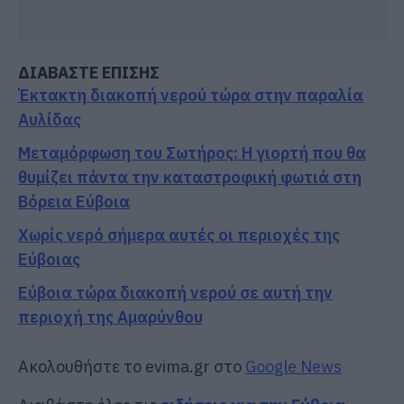
ΔΙΑΒΑΣΤΕ ΕΠΙΣΗΣ
Έκτακτη διακοπή νερού τώρα στην παραλία
Αυλίδας
Μεταμόρφωση του Σωτήρος: Η γιορτή που θα
θυμίζει πάντα την καταστροφική φωτιά στη
Βόρεια Εύβοια
Χωρίς νερό σήμερα αυτές οι περιοχές της
Εύβοιας
Εύβοια τώρα διακοπή νερού σε αυτή την
περιοχή της Αμαρύνθου
Ακολουθήστε το evima.gr στο
Google News