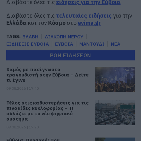
Διαβάστε όλες τις
ειδήσεις για την Εύβοια
Διαβάστε όλες τις
τελευταίες ειδήσεις
για την
Ελλάδα
και τον
Κόσμο
στο
evima.gr
TAGS:
ΒΛΑΒΗ
ΔΙΑΚΟΠΗ ΝΕΡΟΥ
ΕΙΔΗΣΕΙΣ ΕΥΒΟΙΑ
ΕΥΒΟΙΑ
ΜΑΝΤΟΥΔΙ
ΝΕΑ
ΡΟΗ ΕΙΔΗΣΕΩΝ
Χαμός με πασίγνωστο
τραγουδιστή στην Εύβοια – Δείτε
τι έγινε
09.08.2026 | 17:40
Τέλος στις καθυστερήσεις για τις
πινακίδες κυκλοφορίας – Τι
αλλάζει με το νέο ψηφιακό
σύστημα
09.08.2026 | 17:20
Εύβοια: Προσοχή! Που