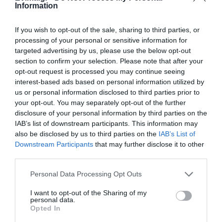
Εύβοιας: Πέθανε άνδρας
ΠΕΡΙΣΣΟΤΕΡΑ ΑΠΟ ΕΙΔΗΣΕΙΣ ΕΥΒΟΙΑ
Information
09.08.2026 | 15:40
If you wish to opt-out of the sale, sharing to third parties, or
processing of your personal or sensitive information for
Market Pass: Νέος κύκλος από το
targeted advertising by us, please use the below opt-out
φθινόπωρο του 2026 – Πότε
section to confirm your selection. Please note that after your
αναμένονται οι πληρωμές
opt-out request is processed you may continue seeing
09.08.2026 | 15:20
interest-based ads based on personal information utilized by
us or personal information disclosed to third parties prior to
Εύβοια: Έργα οδοποιίας 2,4 εκατ.
your opt-out. You may separately opt-out of the further
ευρώ – Ποιοι δρόμοι αλλάζουν
Χαμός με πασίγνωστο
Εύβοια: Προσοχή! Που
disclosure of your personal information by third parties on the
τραγουδιστή στην
απαγορεύεται η
09.08.2026 | 15:00
IAB’s list of downstream participants. This information may
Εύβοια – Δείτε τι έγινε
κυκλοφορία οχημάτων
also be disclosed by us to third parties on the
IAB’s List of
και πεζών
Downstream Participants
that may further disclose it to other
Τουρισμός για Όλους 2026-2027:
third parties.
Ποιοι κάνουν αίτηση σήμερα –
Έως 600 ευρώ η επιδότηση
Please note that this website/app uses one or more Google
Personal Data Processing Opt Outs
09.08.2026 | 14:40
services and may gather and store information including but
not limited to your visit or usage behaviour. You may click to
I want to opt-out of the Sharing of my
personal data.
Έκτακτα μέτρα και απαγορεύσεις
grant or deny consent to Google and its third-party tags to
Opted In
σήμερα στην Εύβοια – Μεγάλη
use your data for below specified purposes in below Google
προσοχή!