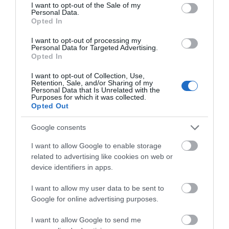
consent section.
I want to opt-out of the Sale of my
Χάος στην Εύβοια:
Νέα τραγωδία σε
09.08.2026 | 14:20
Personal Data.
Ουρά χιλιομέτρων
παραλία της Εύβοιας:
Opted In
μέσα στον Αύγουστο –
Πέθανε άνδρας
e-ΕΦΚΑ και ΔΥΠΑ: Ποιοι
«Κινδυνεύουμε να
I want to opt-out of processing my
δικαιούχοι πληρώνονται έως τις
χάσουμε το πλοίο!»
Personal Data for Targeted Advertising.
14 Αυγούστου
Opted In
09.08.2026 | 14:00
I want to opt-out of Collection, Use,
Retention, Sale, and/or Sharing of my
Κατάνυξη στην Εύβοια:
Personal Data that Is Unrelated with the
Παράκληση της Παναγίας στη
Purposes for which it was collected.
Λούτσα με κεράσματα και
Opted Out
αναψυκτικά
Google consents
09.08.2026 | 13:40
Εύβοια: Έργα
Έκτακτα μέτρα και
I want to allow Google to enable storage
Σκύλος ή γάτα; Δείτε πόσα
οδοποιίας 2,4 εκατ.
απαγορεύσεις σήμερα
related to advertising like cookies on web or
χρήματα θα χρειαστείτε κάθε
ευρώ – Ποιοι δρόμοι
στην Εύβοια – Μεγάλη
χρόνο
device identifiers in apps.
αλλάζουν
προσοχή!
09.08.2026 | 13:20
I want to allow my user data to be sent to
Google for online advertising purposes.
Πανικός σε λιμάνι της Εύβοιας με
37χρονο άνδρα
I want to allow Google to send me
09.08.2026 | 13:00