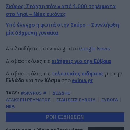
Σκύρος: Στάχτη πάνω από 1.000 στρέμματα
στο Νησί – Νέες εικόνες
Υπό έλεγχο η φωτιά στην Σκύρο – Συνελήφθη
μία 63χρονη γυναίκα
Ακολουθήστε το evima.gr στο
Google News
Διαβάστε όλες τις
ειδήσεις για την Εύβοια
Διαβάστε όλες τις
τελευταίες ειδήσεις
για την
Ελλάδα
και τον
Κόσμο
στο
evima.gr
TAGS:
#SKYROS #
ΔΕΔΔΗΕ
ΔΙΑΚΟΠΗ ΡΕΥΜΑΤΟΣ
ΕΙΔΗΣΕΙΣ ΕΥΒΟΙΑ
ΕΥΒΟΙΑ
ΝΕΑ
ΡΟΗ ΕΙΔΗΣΕΩΝ
Φωτιά στην Εύβοια σε ξερά χόρτα