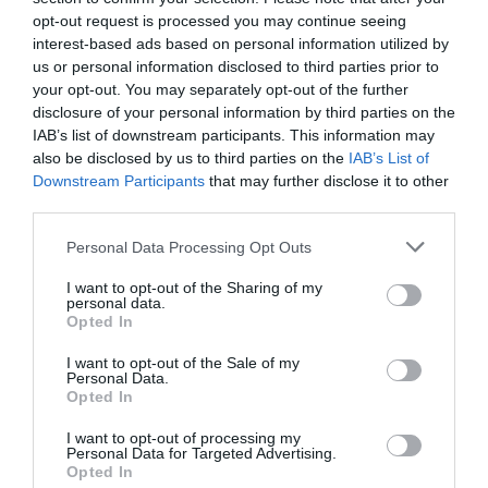
08.08.2026 | 18:40
ξερά χόρτα
Εύβοια! Η Ιερά Μονή
opt-out request is processed you may continue seeing
Οσίου Δαυΐδ έλαμψε
interest-based ads based on personal information utilized by
στη μεγάλη πανήγυρη
us or personal information disclosed to third parties prior to
Αγανάκτηση σε χωριό της
της Μεταμορφώσεως
your opt-out. You may separately opt-out of the further
Εύβοιας: Μένουν κάθε μέρα χωρίς
νερό – Σοβαρή καταγγελία
disclosure of your personal information by third parties on the
IAB’s list of downstream participants. This information may
08.08.2026 | 18:20
also be disclosed by us to third parties on the
IAB’s List of
Downstream Participants
that may further disclose it to other
Αγροτικές ενισχύσεις: Ποιοι θα
third parties.
λάβουν νωρίτερα τις
προκαταβολές
Please note that this website/app uses one or more Google
Personal Data Processing Opt Outs
08.08.2026 | 18:00
services and may gather and store information including but
Εύβοια: Τέλος στις
Εύβοια: Η μαύρη
not limited to your visit or usage behaviour. You may click to
I want to opt-out of the Sharing of my
personal data.
παράνομες χωματερές
Σε πελάγη ευτυχίας
επέτειος της
grant or deny consent to Google and its third-party tags to
Opted In
αντιδήμαρχος στην Εύβοια! Έγινε
– Έρχονται πρόστιμα
καταστροφικής
use your data for below specified purposes in below Google
για τρίτη φορά παππούς!
χωρίς εξαιρέσεις
πυρκαγιάς – Το
consent section.
I want to opt-out of the Sale of my
χρονικό της τραγωδίας
08.08.2026 | 17:40
Personal Data.
Opted In
Ευρυδίκη Βαλαβάνη: Οι
I want to opt-out of processing my
οικογενειακές διακοπές στην
Personal Data for Targeted Advertising.
Εύβοια! Δείτε σε ποια παραλία
Opted In