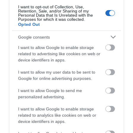
08.08.2026 | 17:20
I want to opt-out of Collection, Use,
Retention, Sale, and/or Sharing of my
«Κόκκινος» συναγερμός στην
Personal Data that Is Unrelated with the
Εύβοια: Red Code αύριο Κυριακή –
Purposes for which it was collected.
Αυξημένη ετοιμότητα παντού
Εύβοια: Πότε θα γίνει ο
Κάνεις δεν ξεχνά τι
Opted Out
καθιερωμένος έρανος
έζησε η Εύβοια πριν
08.08.2026 | 17:00
για το «Στιφάδο της
πέντε χρόνια
Google consents
Παναγίας»
Ρόδος: Έγραψαν 80χρονη για
I want to allow Google to enable storage
κράνος!
related to advertising like cookies on web or
08.08.2026 | 16:40
device identifiers in apps.
I want to allow my user data to be sent to
Google for online advertising purposes.
I want to allow Google to send me
personalized advertising.
I want to allow Google to enable storage
related to analytics like cookies on web or
device identifiers in apps.