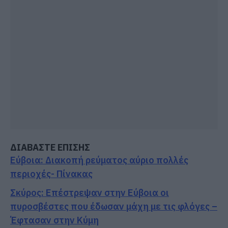
ΔΙΑΒΑΣΤΕ ΕΠΙΣΗΣ
Εύβοια: Διακοπή ρεύματος αύριο πολλές
περιοχές- Πίνακας
Σκύρος: Επέστρεψαν στην Εύβοια οι
πυροσβέστες που έδωσαν μάχη με τις φλόγες –
Έφτασαν στην Κύμη