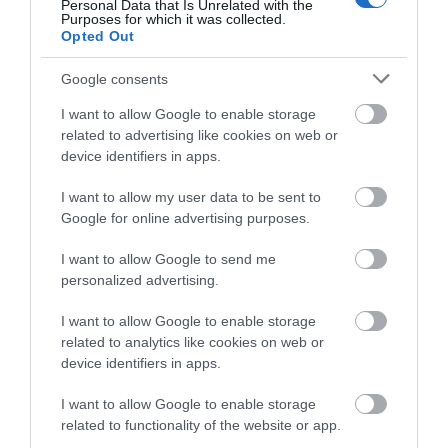
Personal Data that Is Unrelated with the
Θρήνος σε όλη την Εύβοια για τον
Purposes for which it was collected.
επιχειρηματία που έφυγε απο
Opted Out
την ζωή
08.08.2026 | 16:20
Google consents
I want to allow Google to enable storage
related to advertising like cookies on web or
device identifiers in apps.
I want to allow my user data to be sent to
Google for online advertising purposes.
I want to allow Google to send me
personalized advertising.
I want to allow Google to enable storage
related to analytics like cookies on web or
device identifiers in apps.
I want to allow Google to enable storage
related to functionality of the website or app.