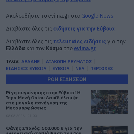
Ακολουθήστε το evima.gr στο
Google News
Διαβάστε όλες τις
ειδήσεις για την Εύβοια
Διαβάστε όλες τις
τελευταίες ειδήσεις
για την
Ελλάδα
και τον
Κόσμο
στο
evima.gr
TAGS:
ΔΕΔΔΗΕ
ΔΙΑΚΟΠΗ ΡΕΥΜΑΤΟΣ
ΕΙΔΗΣΕΙΣ ΕΥΒΟΙΑ
ΕΥΒΟΙΑ
ΝΕΑ
ΠΕΡΙΟΧΕΣ
ΡΟΗ ΕΙΔΗΣΕΩΝ
Ρίγη συγκίνησης στην Εύβοια! Η
Ιερά Μονή Οσίου Δαυΐδ έλαμψε
στη μεγάλη πανήγυρη της
Μεταμορφώσεως
08.08.2026 | 21:00
Φάνης Σπανός: 500.000 € για την
ενεργειακή αναβάθμιση του 4ου