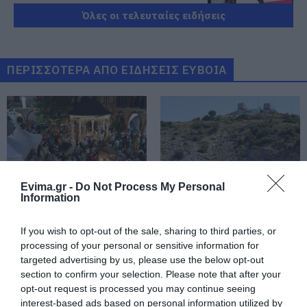
08.08.2026 | 19:20
Όλες οι τελευταίες ειδήσεις
Κάνεις δεν ξεχνά τι έζησε η
Εύβοια πριν πέντε χρόνια
ΠΕΡΙΣΣΟΤΕΡΑ ΑΠΟ ΕΙΔΗΣΕΙΣ ΕΥΒΟΙΑ
08.08.2026 | 19:00
Σε δημοπρασία η μπάλα των
ιστορικών γκολ του Μαραντόνα
08.08.2026 | 18:40
Evima.gr -
Do Not Process My Personal
Αγανάκτηση σε χωριό της
Information
Εύβοιας: Μένουν κάθε μέρα χωρίς
νερό – Σοβαρή καταγγελία
Ρίγη συγκίνησης στην
Εύβοια: Τέλος στις
Εύβοια! Η Ιερά Μονή
παράνομες χωματερές
08.08.2026 | 18:20
If you wish to opt-out of the sale, sharing to third parties, or
Οσίου Δαυΐδ έλαμψε
– Έρχονται πρόστιμα
processing of your personal or sensitive information for
στη μεγάλη πανήγυρη
χωρίς εξαιρέσεις
Αγροτικές ενισχύσεις: Ποιοι θα
targeted advertising by us, please use the below opt-out
της Μεταμορφώσεως
λάβουν νωρίτερα τις
section to confirm your selection. Please note that after your
προκαταβολές
opt-out request is processed you may continue seeing
08.08.2026 | 18:00
interest-based ads based on personal information utilized by