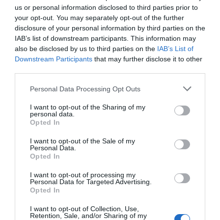
us or personal information disclosed to third parties prior to
your opt-out. You may separately opt-out of the further
Σε πελάγη ευτυχίας
αντιδήμαρχος στην Εύβοια! Έγινε
disclosure of your personal information by third parties on the
για τρίτη φορά παππούς!
IAB’s list of downstream participants. This information may
also be disclosed by us to third parties on the
IAB’s List of
08.08.2026 | 17:40
Downstream Participants
that may further disclose it to other
Εύβοια: Η μαύρη
Εύβοια: Πότε θα γίνει ο
third parties.
επέτειος της
Ευρυδίκη Βαλαβάνη: Οι
καθιερωμένος έρανος
οικογενειακές διακοπές στην
καταστροφικής
για το «Στιφάδο της
Please note that this website/app uses one or more Google
Εύβοια! Δείτε σε ποια παραλία
πυρκαγιάς – Το
Παναγίας»
Personal Data Processing Opt Outs
χρονικό της τραγωδίας
services and may gather and store information including but
08.08.2026 | 17:20
not limited to your visit or usage behaviour. You may click to
I want to opt-out of the Sharing of my
personal data.
grant or deny consent to Google and its third-party tags to
«Κόκκινος» συναγερμός στην
Opted In
use your data for below specified purposes in below Google
Εύβοια: Red Code αύριο Κυριακή –
consent section.
Αυξημένη ετοιμότητα παντού
I want to opt-out of the Sale of my
Personal Data.
08.08.2026 | 17:00
Opted In
Ρόδος: Έγραψαν 80χρονη για
I want to opt-out of processing my
Personal Data for Targeted Advertising.
κράνος!
Opted In
Κάνεις δεν ξεχνά τι
Αγανάκτηση σε χωριό
08.08.2026 | 16:40
έζησε η Εύβοια πριν
της Εύβοιας: Μένουν
I want to opt-out of Collection, Use,
πέντε χρόνια
κάθε μέρα χωρίς νερό –
Retention, Sale, and/or Sharing of my
Σοβαρή καταγγελία