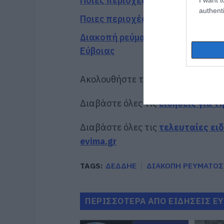
Ποιες περιοχές δεν θα έχουν ρεύ
authenti
Ποιες περιοχές θα έχουν σήμερα 
Διακοπή ρεύματος σήμερα Τρίτη 
Εύβοιας
Ακολουθήστε το evima.gr στο
Goo
Διαβάστε όλες τις
ειδήσεις για τ
Διαβάστε όλες τις
τελευταίες ει
evima.gr
TAGS:
ΔΕΔΔΗΕ
ΔΙΑΚΟΠΗ ΡΕΥΜΑΤΟΣ
ΠΕΡΙΣΣΟΤΕΡΑ ΑΠΟ ΕΙΔΗΣΕΙΣ Ε