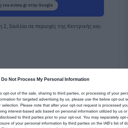
Ε
 του evima.gr στην Google
σ
π
κ
π
2, Ιουλίου σε περιοχές της Κεντρικής και
α
0
Χ
α
Ε
0
Ε
-
Do Not Process My Personal Information
ρ
π
Π
to opt-out of the sale, sharing to third parties, or processing of your per
formation for targeted advertising by us, please use the below opt-out s
0
r selection. Please note that after your opt-out request is processed y
eing interest-based ads based on personal information utilized by us or
Ά
ο
disclosed to third parties prior to your opt-out. You may separately opt-
Φ
losure of your personal information by third parties on the IAB’s list of
σ