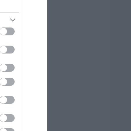
ροσοχή σήμερα
την Εύβοια:
ψηλός κίνδυνος
υρκαγιάς! Τι
παγορεύεται από
ην Πολιτική
ροστασία
8.08.2026 | 08:00
εγάλο πανηγύρι
την Εύβοια:
λημμύρισε με
όσμο η Φαράκλα
pics&vid)
8.08.2026 | 00:59