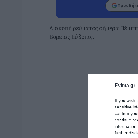
Προσθήκη
Διακοπή ρεύματος σήμερα Πέμπτη 
Βόρειας Εύβοιας.
Evima.gr 
If you wish 
sensitive in
confirm you
continue se
information 
further disc