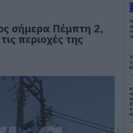
Α
ος σήμερα Πέμπτη 2,
φ
ν
 τις περιοχές της
π
0
Τ
τ
Ε
0
Κ
π
α
Σ
ε
κ
0