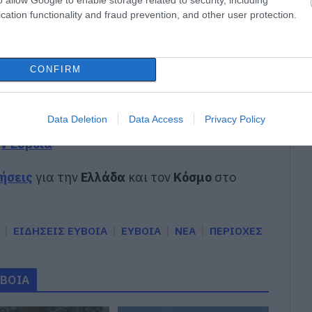
μα σήμερα στην Εύβοια
cation functionality and fraud prevention, and other user protection.
(6/8) διακοπή ρεύματος στην Εύβοια
4 Αυγούστου σε αυτή την περιοχή της
CONFIRM
gle News
Data Deletion
Data Access
Privacy Policy
ην Εύβοια
δήσεις
για την
Ελλάδα
και τον
Κόσμο
στο
ΕΙΔΗΣΕΙΣ ΕΥΒΟΙΑ
ΕΥΒΟΙΑ
ΝΕΑ
ΠΕΡΙΟΧΕΣ
ΥΒΟΙΑ