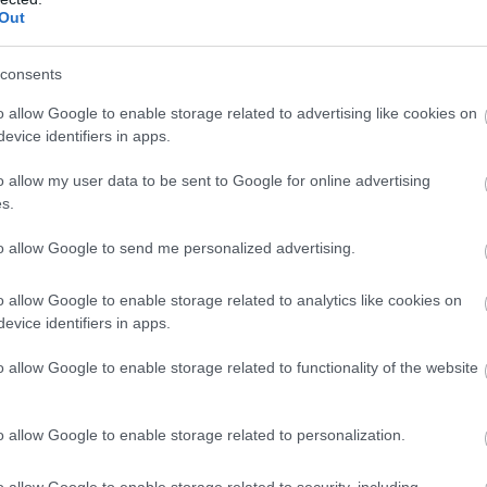
Screenshot
Out
Π
σ
consents
Υ
π
α
o allow Google to enable storage related to advertising like cookies on
τ
evice identifiers in apps.
Π
o allow my user data to be sent to Google for online advertising
0
s.
Μ
σ
to allow Google to send me personalized advertising.
Π
κ
(
o allow Google to enable storage related to analytics like cookies on
evice identifiers in apps.
0
o allow Google to enable storage related to functionality of the website
o allow Google to enable storage related to personalization.
 πολλές περιοχές- Πίνακας
o allow Google to enable storage related to security, including