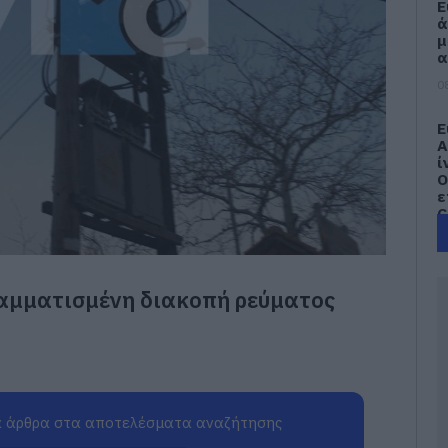
Ε
ά
μ
α
0
Ε
Α
ί
Ο
ε
C
0
Α
ραμματισμένη διακοπή ρεύματος
τ
ε
α
β
Κ
α
0
 άρθρα στα αποτελέσματα αναζήτησης