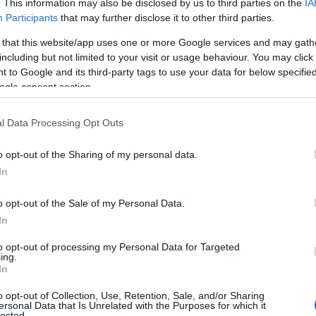
. This information may also be disclosed by us to third parties on the
IA
ίς προσπάθειες για τη μεγαλύτερη δυνατή
0
Participants
that may further disclose it to other third parties.
ταστάσεων διανομής ηλεκτρικής ενέργειας,
 that this website/app uses one or more Google services and may gath
Σ
οιότητας της παρεχόμενης ενέργειας.
including but not limited to your visit or usage behaviour. You may click 
β
Ε
 to Google and its third-party tags to use your data for below specifi
Ό
και υλοποιεί καθημερινά έργα συντήρησης,
ogle consent section.
Ρ
, τα οποία απαιτούν προσωρινές διακοπές
τ
φ
l Data Processing Opt Outs
0
o opt-out of the Sharing of my personal data.
τις εργασίες σας και να ελαχιστοποιηθεί η
Ε
In
, μπορείτε να ενημερωθείτε για τις περιοχές
γ
Σ
 διακοπών ηλεκτροδότησης.
o opt-out of the Sale of my Personal Data.
Α
In
0
to opt-out of processing my Personal Data for Targeted
Κ
ing.
σ
In
Ε
θ
o opt-out of Collection, Use, Retention, Sale, and/or Sharing
ersonal Data that Is Unrelated with the Purposes for which it
0
lected.