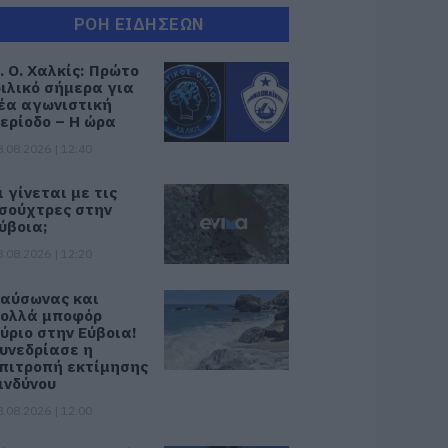
ΡΟΗ ΕΙΔΗΣΕΩΝ
. Ο. Χαλκίς: Πρώτο
ιλικό σήμερα για
έα αγωνιστική
ερίοδο – Η ώρα
8.08.2026 | 12:40
ι γίνεται με τις
σούχτρες στην
ύβοια;
8.08.2026 | 12:20
αύσωνας και
ολλά μποφόρ
ύριο στην Εύβοια!
υνεδρίασε η
πιτροπή εκτίμησης
ινδύνου
8.08.2026 | 12:00