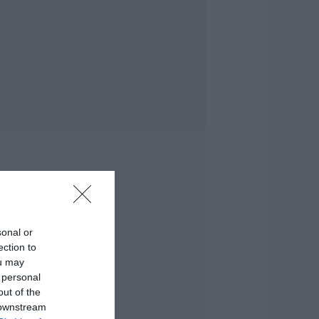
ύβοια: «Πλιάτσικο»
ε έργο ανάπλασης
αραλίας – Η
αταγγελία που
ροκαλεί
ντιδράσεις
8.08.2026 | 10:20
ωρίς Internet τώρα
υτό το χωριό της
ύβοιας
8.08.2026 | 10:00
ύβοια: Διακοπή
εύματος αύριο
ολλές περιοχές-
ίνακας
sonal or
ection to
8.08.2026 | 09:40
ou may
 personal
ρχισε τις διακοπές
 Μητσοτάκης:
out of the
αγητό και κρασί
 downstream
ε γνωστό στέκι