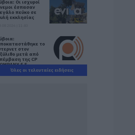
ύβοια: Οι ισχυροί
νεμοι έσπασαν
εγάλο πεύκο σε
υλή εκκλησίας
8.08.2026 | 11:40
ύβοια:
ποκαταστάθηκε το
ντερνετ στον
ξύλιθο μετά από
πέμβαση της CP
OMPANY Ε.Ε.
Όλες οι τελευταίες ειδήσεις
8.08.2026 | 11:20
θλητικό σωματείο
ης Εύβοιας
ξέδωσε
νακοίνωση για το
ουλευτή Σίμο
εδίκογλου- Τι
ναφέρει
8.08.2026 | 11:00