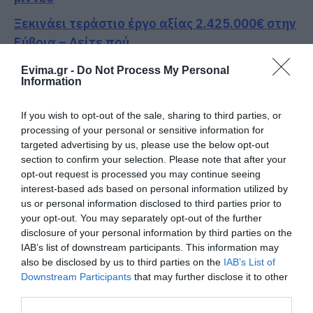
Ξεκινάει τεράστιο έργο αξίας 2.425.000€ στην
Εύβοια – Δείτε πού
Συγκίνηση στην Εύβοια: Νέοι από τη Ρουμανία
Evima.gr -
Do Not Process My Personal
Information
συνόδευσαν την Ιερή Εικόνα
If you wish to opt-out of the sale, sharing to third parties, or
Ακολουθήστε το evima.gr στο
Google News
processing of your personal or sensitive information for
targeted advertising by us, please use the below opt-out
Διαβάστε όλες τις
ειδήσεις για την Εύβοια
section to confirm your selection. Please note that after your
opt-out request is processed you may continue seeing
Διαβάστε όλες τις
τελευταίες ειδήσεις
για την
interest-based ads based on personal information utilized by
Ελλάδα
και τον
Κόσμο
στο
evima.gr
us or personal information disclosed to third parties prior to
your opt-out. You may separately opt-out of the further
TAGS:
ΔΗΜΟΣ ΧΑΛΚΙΔΕΩΝ
ΕΙΔΗΣΕΙΣ ΕΥΒΟΙΑ
disclosure of your personal information by third parties on the
ΕΥΒΟΙΑ
ΝΕΑ ΕΥΒΟΙΑ
ΤΗΛΕΦΩΝΑ
ΦΩΤΙΑ
IAB’s list of downstream participants. This information may
also be disclosed by us to third parties on the
IAB’s List of
ΧΑΛΚΙΔΑ
Downstream Participants
that may further disclose it to other
ΡΟΗ ΕΙΔΗΣΕΩΝ
third parties.