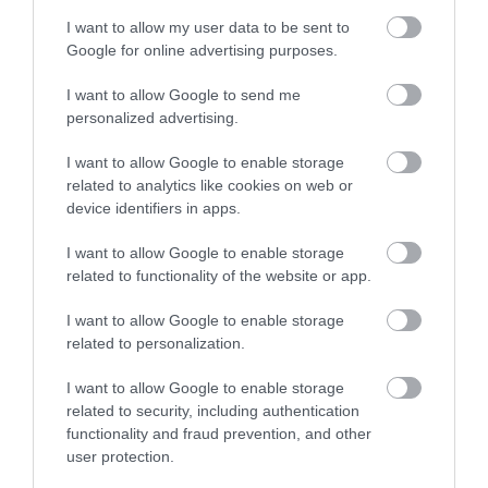
της Ευρώπης κατασκευάζεται
I want to allow my user data to be sent to
στην Ελλάδα – Πού θα γίνει
Google for online advertising purposes.
06.08.2026 | 19:00
I want to allow Google to send me
Συγκίνηση στην Εύβοια: Νέοι από
personalized advertising.
τη Ρουμανία συνόδευσαν την Ιερή
Εικόνα
I want to allow Google to enable storage
06.08.2026 | 18:40
related to analytics like cookies on web or
Όλες οι τελευταίες ειδήσεις
device identifiers in apps.
Έπαθε ηλεκτροπληξία ενώ έκλεβε
καλώδια – Οι συνεργοί του τον
I want to allow Google to enable storage
εγκατέλειψαν
ΠΕΡΙΣΣΟΤΕΡΑ ΑΠΟ ΕΙΔΗΣΕΙΣ ΕΥΒΟΙΑ
related to functionality of the website or app.
06.08.2026 | 18:20
I want to allow Google to enable storage
related to personalization.
Πανικός σε πανηγύρι της Εύβοιας:
Δείτε τι έγινε χθες το βράδυ
I want to allow Google to enable storage
06.08.2026 | 18:00
related to security, including authentication
functionality and fraud prevention, and other
user protection.
Φωτιά στη Σκύρο: Πηγαίνουν
ενισχύσεις στο Νησί – Τώρα