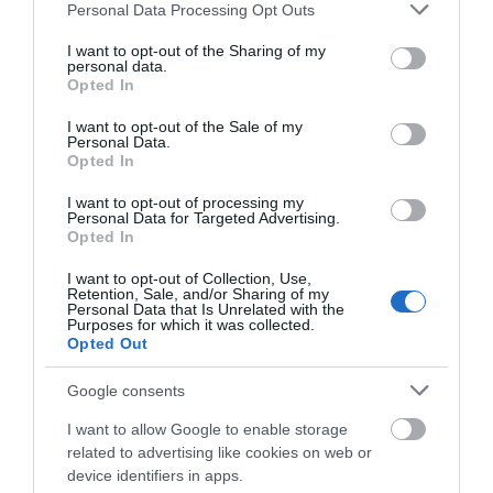
Please note that this website/app uses one or more Google
Personal Data Processing Opt Outs
Νέο σοβαρό τροχαίο στην Εύβοια:
services and may gather and store information including but
Τούμπαρε αυτοκίνητο
not limited to your visit or usage behaviour. You may click to
I want to opt-out of the Sharing of my
06.08.2026 | 20:00
personal data.
grant or deny consent to Google and its third-party tags to
Opted In
use your data for below specified purposes in below Google
consent section.
Έσπασαν πιάτα στο κεφάλι του
I want to opt-out of the Sale of my
Personal Data.
Αταμάν – Βίντεο από τη Σύμη
Opted In
06.08.2026 | 19:40
I want to opt-out of processing my
Personal Data for Targeted Advertising.
Opted In
Φωτιά στη Σκύρο: Συνεχίζει να
καίει στο Νησί, συγκλονιστική
I want to opt-out of Collection, Use,
μαρτυρία – Νέες εικόνες και
Retention, Sale, and/or Sharing of my
βίντεο
Personal Data that Is Unrelated with the
Purposes for which it was collected.
06.08.2026 | 19:40
Opted Out
Ξεκινάει τεράστιο έργο αξίας
Google consents
2.425.000€ στην Εύβοια – Δείτε
πού
I want to allow Google to enable storage
06.08.2026 | 19:20
related to advertising like cookies on web or
device identifiers in apps.
Ο μεγαλύτερος αυτοκινητόδρομος