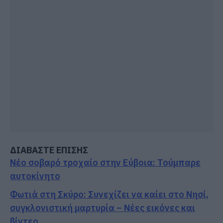
ΔΙΑΒΑΣΤΕ ΕΠΙΣΗΣ
Νέο σοβαρό τροχαίο στην Εύβοια: Τούμπαρε
αυτοκίνητο
Φωτιά στη Σκύρο: Συνεχίζει να καίει στο Νησί,
συγκλονιστική μαρτυρία – Νέες εικόνες και
βίντεο