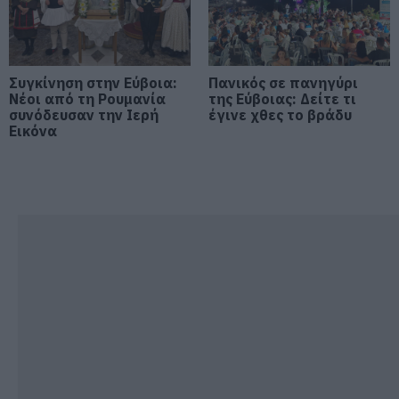
06.08.2026 | 16:30
Εύβοια: Τέλος στις παράνομες
χωματερές – Έρχονται πρόστιμα
Συγκίνηση στην Εύβοια:
Πανικός σε πανηγύρι
για όσους πετούν ογκώδη
Νέοι από τη Ρουμανία
της Εύβοιας: Δείτε τι
απορρίμματα
συνόδευσαν την Ιερή
έγινε χθες το βράδυ
Εικόνα
06.08.2026 | 16:15
Προφυλακιστέος ο Αφγανός για
τη δολοφονία της Βρετανίδας –
Συγκλονιστική κατάθεση της
συζύγου του 28χρονου
06.08.2026 | 16:00