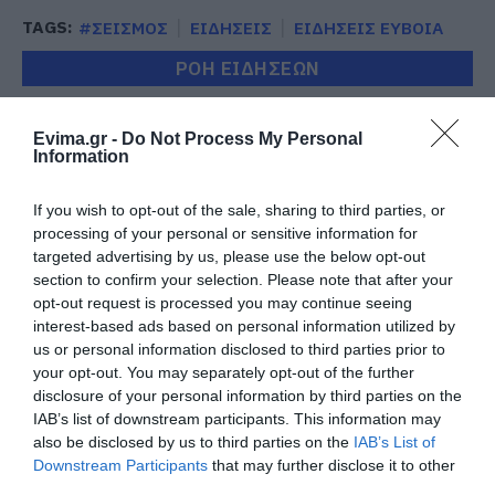
TAGS:
#ΣΕΙΣΜΟΣ
ΕΙΔΗΣΕΙΣ
ΕΙΔΗΣΕΙΣ ΕΥΒΟΙΑ
ΡΟΗ ΕΙΔΗΣΕΩΝ
Έρχεται το νέο υπερσύγχρονο
αθλητικό κέντρο στην Εύβοια –
Evima.gr -
Do Not Process My Personal
Υπογράφτηκε η σύμβαση
Information
06.08.2026 | 17:20
If you wish to opt-out of the sale, sharing to third parties, or
Προφυλακίστηκε ο 44χρονος για
processing of your personal or sensitive information for
τη φωτιά στη Κεφαλονιά
targeted advertising by us, please use the below opt-out
section to confirm your selection. Please note that after your
06.08.2026 | 17:00
opt-out request is processed you may continue seeing
interest-based ads based on personal information utilized by
us or personal information disclosed to third parties prior to
Καμία μόνιμη πρόσληψη
δασκάλων στην Εύβοια – Το θέμα
your opt-out. You may separately opt-out of the further
πάει στην βουλή
disclosure of your personal information by third parties on the
IAB’s list of downstream participants. This information may
06.08.2026 | 16:45
also be disclosed by us to third parties on the
IAB’s List of
Downstream Participants
that may further disclose it to other
Έρχεται ισχυρό κύμα ζέστης:
Πότε η θερμοκρασία θα χτυπήσει
third parties.