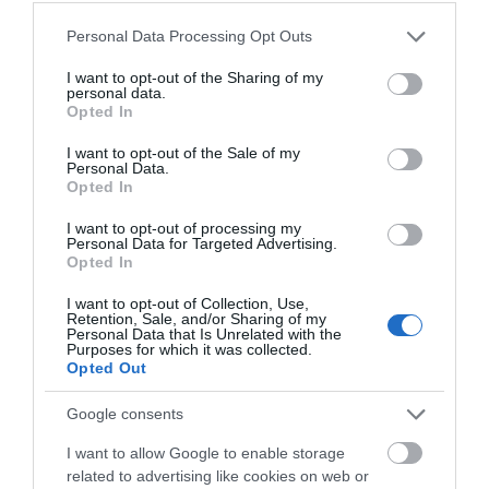
40άρια
Please note that this website/app uses one or more Google
Personal Data Processing Opt Outs
06.08.2026 | 16:30
services and may gather and store information including but
not limited to your visit or usage behaviour. You may click to
I want to opt-out of the Sharing of my
Εύβοια: Τέλος στις παράνομες
personal data.
grant or deny consent to Google and its third-party tags to
χωματερές – Έρχονται πρόστιμα
Opted In
use your data for below specified purposes in below Google
για όσους πετούν ογκώδη
απορρίμματα
consent section.
I want to opt-out of the Sale of my
Personal Data.
06.08.2026 | 16:15
Opted In
Προφυλακιστέος ο Αφγανός για
I want to opt-out of processing my
τη δολοφονία της Βρετανίδας –
Personal Data for Targeted Advertising.
Συγκλονιστική κατάθεση της
Opted In
συζύγου του 28χρονου
Όλες οι τελευταίες ειδήσεις
I want to opt-out of Collection, Use,
06.08.2026 | 16:00
Retention, Sale, and/or Sharing of my
Personal Data that Is Unrelated with the
Νέα εποχή για την Εύβοια:
Purposes for which it was collected.
Μονοπάτια μέσα σε μαγευτικό
Opted Out
ΠΕΡΙΣΣΟΤΕΡΑ ΑΠΟ ΕΙΔΗΣΕΙΣ ΕΥΒΟΙΑ
δάσος
Google consents
06.08.2026 | 15:45
I want to allow Google to enable storage
e – ΕΦΚΑ και ΔΥΠΑ: Ποιοι
related to advertising like cookies on web or
πληρώνονται έως και αύριο