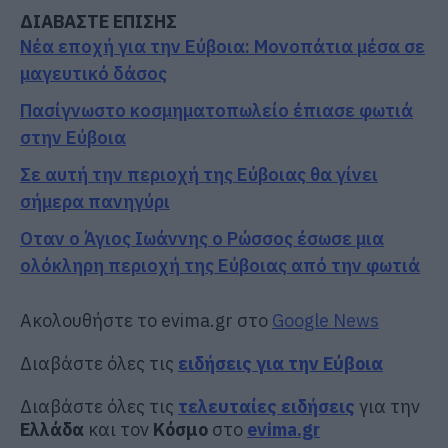
ΔΙΑΒΑΣΤΕ ΕΠΙΣΗΣ
Νέα εποχή για την Εύβοια: Μονοπάτια μέσα σε
μαγευτικό δάσος
Πασίγνωστο κοσμηματοπωλείο έπιασε φωτιά
στην Εύβοια
Σε αυτή την περιοχή της Εύβοιας θα γίνει
σήμερα πανηγύρι
Οταν ο Άγιος Ιωάννης ο Ρώσσος έσωσε μια
ολόκληρη περιοχή της Εύβοιας από την φωτιά
Ακολουθήστε το evima.gr στο
Google News
Διαβάστε όλες τις
ειδήσεις για την Εύβοια
Διαβάστε όλες τις
τελευταίες ειδήσεις
για την
Ελλάδα
και τον
Κόσμο
στο
evima.gr