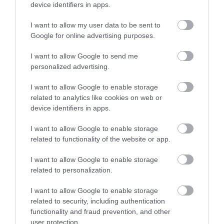
device identifiers in apps.
06.08.2026 | 15:30
I want to allow my user data to be sent to
Google for online advertising purposes.
Συναγερμός στη Χαλκίδα: Γυναίκα
έπεσε από την Υψηλή Γέφυρα
Έρχεται το νέο
Καμία μόνιμη
I want to allow Google to send me
υπερσύγχρονο
πρόσληψη δασκάλων
06.08.2026 | 15:10
personalized advertising.
αθλητικό κέντρο στην
στην Εύβοια – Το θέμα
Εύβοια – Υπογράφτηκε
πάει στην βουλή
I want to allow Google to enable storage
η σύμβαση
Στην ΑΑΔΕ ο Μητσοτάκης για το
related to analytics like cookies on web or
myAGRO – Τι δήλωσε
device identifiers in apps.
06.08.2026 | 15:00
I want to allow Google to enable storage
related to functionality of the website or app.
Φωτιά τώρα στη Σκύρο
I want to allow Google to enable storage
06.08.2026 | 14:45
related to personalization.
Εύβοια: Τέλος στις
Νέα εποχή για την
I want to allow Google to enable storage
παράνομες χωματερές
Εύβοια: Μονοπάτια
Πασίγνωστο κοσμηματοπωλείο
related to security, including authentication
– Έρχονται πρόστιμα
μέσα σε μαγευτικό
έπιασε φωτιά στην Εύβοια
functionality and fraud prevention, and other
για όσους πετούν
δάσος
ογκώδη απορρίμματα
user protection.
06.08.2026 | 14:45