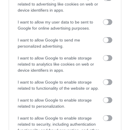
related to advertising like cookies on web or
Πασίγνωστο
Απόψε πάμε όλοι στα
κοσμηματοπωλείο
Άνω Στύρα της Εύβοιας!
device identifiers in apps.
Σοκ στην Εύβοια: Κουκουλοφόρος
έπιασε φωτιά στην
εισέβαλε στο σπίτι – Στιγμές
Εύβοια
τρόμου για γυναίκα
I want to allow my user data to be sent to
Google for online advertising purposes.
06.08.2026 | 13:15
I want to allow Google to send me
Χαλκίδα τώρα φωτιά σε εμπορικό
personalized advertising.
κατάστημα
06.08.2026 | 13:00
I want to allow Google to enable storage
related to analytics like cookies on web or
device identifiers in apps.
Ο μικρός μουσικός που έγινε το
Σε αυτή την περιοχή
Έρχεται το 9ο
πρόσωπο της βραδιάς σε
της Εύβοιας θα γίνει
Αλιβεριώτικο
I want to allow Google to enable storage
πανηγύρι της Εύβοιας
σήμερα πανηγύρι
Αντάμωμα! Πότε και
related to functionality of the website or app.
06.08.2026 | 12:45
πού θα γίνει
I want to allow Google to enable storage
Ελλάδα: Νέες επενδύσεις 1 δισ.
related to personalization.
έως το 2028 για την Ενέργεια
06.08.2026 | 12:30
I want to allow Google to enable storage
related to security, including authentication