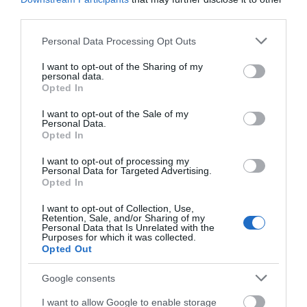
06.08.2026 | 14:15
ΠΕΡΙΣΣΟΤΕΡΑ ΑΠΟ ΕΙΔΗΣΕΙΣ ΕΥΒΟΙΑ
third parties.
Please note that this website/app uses one or more Google
Personal Data Processing Opt Outs
Έρχεται το 9ο Αλιβεριώτικο
services and may gather and store information including but
Αντάμωμα! Πότε και πού θα γίνει
not limited to your visit or usage behaviour. You may click to
I want to opt-out of the Sharing of my
06.08.2026 | 14:00
personal data.
grant or deny consent to Google and its third-party tags to
Opted In
use your data for below specified purposes in below Google
consent section.
I want to opt-out of the Sale of my
Οταν ο Άγιος Ιωάννης ο Ρώσσος
Personal Data.
έσωσε μια ολόκληρη περιοχή της
Opted In
Εύβοιας από την φωτιά
Συναγερμός στη
Φωτιά τώρα στη Σκύρο
06.08.2026 | 13:45
Χαλκίδα: Γυναίκα
I want to opt-out of processing my
Personal Data for Targeted Advertising.
έπεσε από την Υψηλή
Opted In
Γέφυρα
Νεότερα για τη φωτιά σε
εμπορικό κατάστημα στη Χαλκίδα
I want to opt-out of Collection, Use,
Retention, Sale, and/or Sharing of my
06.08.2026 | 13:45
Personal Data that Is Unrelated with the
Purposes for which it was collected.
Opted Out
Καλοκαίρι στην Εύβοια χωρίς
«Ταβέρνα Ξενύχτη» δεν γίνεται!
Google consents
Χρόνια τώρα αυθεντικές γεύσεις!
I want to allow Google to enable storage
06.08.2026 | 13:30