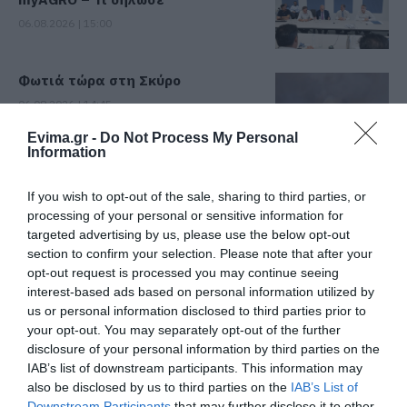
06.08.2026 | 15:00
Φωτιά τώρα στη Σκύρο
06.08.2026 | 14:45
Evima.gr -
Do Not Process My Personal
Information
Πασίγνωστο κοσμηματοπωλείο
έπιασε φωτιά στην Εύβοια
If you wish to opt-out of the sale, sharing to third parties, or
processing of your personal or sensitive information for
06.08.2026 | 14:45
targeted advertising by us, please use the below opt-out
section to confirm your selection. Please note that after your
Απόψε πάμε όλοι στα Άνω Στύρα
opt-out request is processed you may continue seeing
της Εύβοιας!
interest-based ads based on personal information utilized by
us or personal information disclosed to third parties prior to
06.08.2026 | 14:30
your opt-out. You may separately opt-out of the further
Όλες οι τελευταίες ειδήσεις
disclosure of your personal information by third parties on the
Σε αυτή την περιοχή της Εύβοιας
IAB’s list of downstream participants. This information may
θα γίνει σήμερα πανηγύρι
also be disclosed by us to third parties on the
IAB’s List of
Downstream Participants
that may further disclose it to other