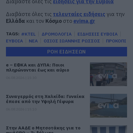
Διαβάστε όλες τις
ειδήσεις για την Εύβοια
Διαβάστε όλες τις
τελευταίες ειδήσεις
για την
Ελλάδα
και τον
Κόσμο
στο
evima.gr
TAGS:
#KTEL
ΔΡΟΜΟΛΟΓΙΑ
ΕΙΔΗΣΕΙΣ ΕΥΒΟΙΑ
ΕΥΒΟΙΑ
ΝΕΑ
ΟΣΙΟΣ ΙΩΑΝΝΗΣ ΡΩΣΣΟΣ
ΠΡΟΚΟΠΙ
ΡΟΗ ΕΙΔΗΣΕΩΝ
e – ΕΦΚΑ και ΔΥΠΑ: Ποιοι
πληρώνονται έως και αύριο
06.08.2026 | 15:30
Συναγερμός στη Χαλκίδα: Γυναίκα
έπεσε από την Υψηλή Γέφυρα
06.08.2026 | 15:10
Στην ΑΑΔΕ ο Μητσοτάκης για το
myAGRO – Τι δήλωσε