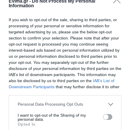
Evima.gr -
Do Not Process My Personal
Information
Φάνης Σπανός: 500.000 € για την
ενεργειακή αναβάθμιση του 4ου
If you wish to opt-out of the sale, sharing to third parties, or
Δημοτικού Σχολείου Λιβαδειάς
processing of your personal or sensitive information for
08.08.2026 | 20:40
targeted advertising by us, please use the below opt-out
section to confirm your selection. Please note that after your
Εύβοια: Τέλος στις παράνομες
opt-out request is processed you may continue seeing
χωματερές – Έρχονται πρόστιμα
interest-based ads based on personal information utilized by
χωρίς εξαιρέσεις
us or personal information disclosed to third parties prior to
08.08.2026 | 20:20
your opt-out. You may separately opt-out of the further
disclosure of your personal information by third parties on the
Εύβοια: Η μαύρη επέτειος της
IAB’s list of downstream participants. This information may
καταστροφικής πυρκαγιάς – Το
also be disclosed by us to third parties on the
IAB’s List of
χρονικό της τραγωδίας
Downstream Participants
that may further disclose it to other
08.08.2026 | 20:00
third parties.
Please note that this website/app uses one or more Google
Εύβοια: Πότε θα γίνει ο
Personal Data Processing Opt Outs
καθιερωμένος έρανος για το
services and may gather and store information including but
«Στιφάδο της Παναγίας»
not limited to your visit or usage behaviour. You may click to
I want to opt-out of the Sharing of my
personal data.
grant or deny consent to Google and its third-party tags to
08.08.2026 | 19:40
Όλες οι τελευταίες ειδήσεις
Opted In
use your data for below specified purposes in below Google