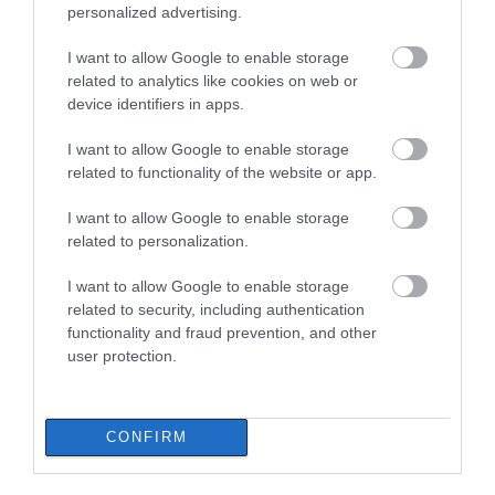
λάβουν νωρίτερα τις
personalized advertising.
προκαταβολές
I want to allow Google to enable storage
08.08.2026 | 18:00
related to analytics like cookies on web or
Εύβοια: Τέλος στις
Εύβοια: Η μαύρη
device identifiers in apps.
παράνομες χωματερές
Σε πελάγη ευτυχίας
επέτειος της
αντιδήμαρχος στην Εύβοια! Έγινε
– Έρχονται πρόστιμα
καταστροφικής
για τρίτη φορά παππούς!
χωρίς εξαιρέσεις
πυρκαγιάς – Το
I want to allow Google to enable storage
χρονικό της τραγωδίας
related to functionality of the website or app.
08.08.2026 | 17:40
I want to allow Google to enable storage
Ευρυδίκη Βαλαβάνη: Οι
related to personalization.
οικογενειακές διακοπές στην
Εύβοια! Δείτε σε ποια παραλία
I want to allow Google to enable storage
08.08.2026 | 17:20
related to security, including authentication
functionality and fraud prevention, and other
«Κόκκινος» συναγερμός στην
user protection.
Εύβοια: Red Code αύριο Κυριακή –
Αυξημένη ετοιμότητα παντού
Εύβοια: Πότε θα γίνει ο
Κάνεις δεν ξεχνά τι
καθιερωμένος έρανος
έζησε η Εύβοια πριν
08.08.2026 | 17:00
για το «Στιφάδο της
πέντε χρόνια
CONFIRM
Παναγίας»
Ρόδος: Έγραψαν 80χρονη για
κράνος!