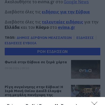
Ακολουθήστε το evima.gr στο
Google News
Διαβάστε όλες τις
ειδήσεις για την Εύβοια
Διαβάστε όλες τις
τελευταίες ειδήσεις
για την
Ελλάδα
και τον
Κόσμο
στο
evima.gr
TAGS:
ΔΗΜΟΣ ΔΙΡΦΥΩΝ ΜΕΑΣΣΑΠΙΩΝ
ΕΙΔΗΣΕΙΣ
ΕΙΔΗΣΕΙΣ ΕΥΒΟΙΑ
ΡΟΗ ΕΙΔΗΣΕΩΝ
Φωτιά στην Εύβοια σε ξερά χόρτα
09.08.2026 | 00:10
Ρίγη συγκίνησης στην Εύβοια! Η
Ιερά Μονή Οσίου Δαυΐδ έλαμψε
στη μεγάλη πανήγυρη της
Μεταμορφώσεως
08.08.2026 | 21:00