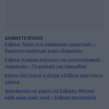
ΔΙΑΒΑΣΤΕ ΕΠΙΣΗΣ
Εύβοια: Τέλος στις παράνομες χωματερές –
Έρχονται πρόστιμα χωρίς εξαιρέσεις
Εύβοια: Η μαύρη επέτειος της καταστροφικής
πυρκαγιάς – Το χρονικό της τραγωδίας
Κάνεις δεν ξεχνά τι έζησε η Εύβοια πριν πέντε
χρόνια
Αγανάκτηση σε χωριό της Εύβοιας: Μένουν
κάθε μέρα χωρίς νερό – Σοβαρή καταγγελία