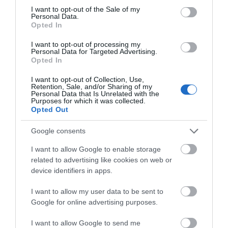
consent section.
Ο Αλέξης Τσίπρας παρουσιάζει το
I want to opt-out of the Sale of my
Personal Data.
οικονομικό πρόγραμμα της ΕΛ.Α.Σ.
Opted In
στη Θεσσαλονίκη
ΠΕΡΙΣΣΟΤΕΡΑ ΑΠΟ ΕΙΔΗΣΕΙΣ ΕΥΒΟΙΑ
08.08.2026 | 19:20
I want to opt-out of processing my
Personal Data for Targeted Advertising.
Opted In
Κάνεις δεν ξεχνά τι έζησε η
Εύβοια πριν πέντε χρόνια
I want to opt-out of Collection, Use,
08.08.2026 | 19:00
Retention, Sale, and/or Sharing of my
Personal Data that Is Unrelated with the
Purposes for which it was collected.
Opted Out
Σε δημοπρασία η μπάλα των
ιστορικών γκολ του Μαραντόνα
Google consents
Φωτιά στην Εύβοια σε
Ρίγη συγκίνησης στην
08.08.2026 | 18:40
ξερά χόρτα
Εύβοια! Η Ιερά Μονή
I want to allow Google to enable storage
Οσίου Δαυΐδ έλαμψε
related to advertising like cookies on web or
στη μεγάλη πανήγυρη
Αγανάκτηση σε χωριό της
της Μεταμορφώσεως
device identifiers in apps.
Εύβοιας: Μένουν κάθε μέρα χωρίς
νερό – Σοβαρή καταγγελία
I want to allow my user data to be sent to
08.08.2026 | 18:20
Google for online advertising purposes.
I want to allow Google to send me
Αγροτικές ενισχύσεις: Ποιοι θα