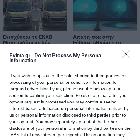
κυκλοφορία
05.08.2026 | 19:40
Νύχτα τρόμου στην Εύβοια:
Διέρρηξαν σπίτι 95χρονης και
προκάλεσαν σοβαρές ζημιές σε
Ενισχύεται το ΕΚΑΒ
Απάτη-σοκ στην
ταβέρνα
Μαντουδίου με δύο
Εύβοια: «Βγάλτε τα
ακόμη μόνιμους
χρυσαφικά στο
05.08.2026 | 19:20
διασώστες – Νέο
μπαλκόνι» – Έχασε
Evima.gr -
Do Not Process My Personal
ασθενοφόρο στον
9.500 ευρώ και
Information
Ο απόλυτος οδηγός για να ζήσεις
τομέα
κοσμήματα
τη Σαντορίνη από τη θάλασσα
If you wish to opt-out of the sale, sharing to third parties, or
05.08.2026 | 19:00
processing of your personal or sensitive information for
targeted advertising by us, please use the below opt-out
section to confirm your selection. Please note that after your
Κρίσιμες ώρες για άνδρα που
τραυματίστηκε σε τροχαίο στην
opt-out request is processed you may continue seeing
Εύβοια
interest-based ads based on personal information utilized by
us or personal information disclosed to third parties prior to
05.08.2026 | 18:40
your opt-out. You may separately opt-out of the further
Φωτιά σε λεωφορείο
Καθαρό και άφθονο
disclosure of your personal information by third parties on the
Τρόμος σε πτήση της Air India: Το
στην Εύβοια
νερό σε αυτή την
αεροσκάφος έχασε απότομα ύψος
IAB’s list of downstream participants. This information may
περιοχή της Εύβοιας
– 17 τραυματίες