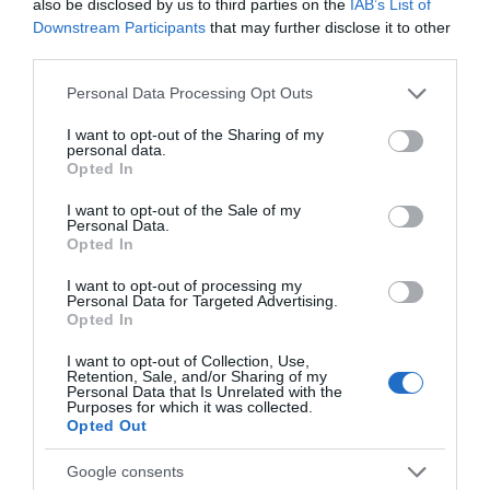
also be disclosed by us to third parties on the
IAB’s List of
Downstream Participants
that may further disclose it to other
05.08.2026 | 18:20
third parties.
Μεγάλη προσοχή στην Εύβοια:
Please note that this website/app uses one or more Google
Personal Data Processing Opt Outs
Νέα τηλεφωνική απάτη
services and may gather and store information including but
05.08.2026 | 18:00
not limited to your visit or usage behaviour. You may click to
I want to opt-out of the Sharing of my
personal data.
grant or deny consent to Google and its third-party tags to
Opted In
use your data for below specified purposes in below Google
Μύκονος: Έψαχναν τσάντα και
Νύχτα τρόμου στην
Κρίσιμες ώρες για
consent section.
I want to opt-out of the Sale of my
Rolex αξίας 75.000 ευρώ – Η
Εύβοια: Διέρρηξαν
άνδρα που
Personal Data.
ανακάλυψη κάτω από τα βράχια
σπίτι 95χρονης και
τραυματίστηκε σε
Opted In
προκάλεσαν σοβαρές
τροχαίο στην Εύβοια
05.08.2026 | 17:40
ζημιές σε ταβέρνα
I want to opt-out of processing my
Personal Data for Targeted Advertising.
Τρόμος στην Εύβοια: Δύο
Opted In
άγνωστοι εισέβαλαν σε σπίτι
μέσα στη νύχτα – Δείτε τι
I want to opt-out of Collection, Use,
άρπαξαν
Retention, Sale, and/or Sharing of my
Personal Data that Is Unrelated with the
05.08.2026 | 17:20
Purposes for which it was collected.
Opted Out
Google consents