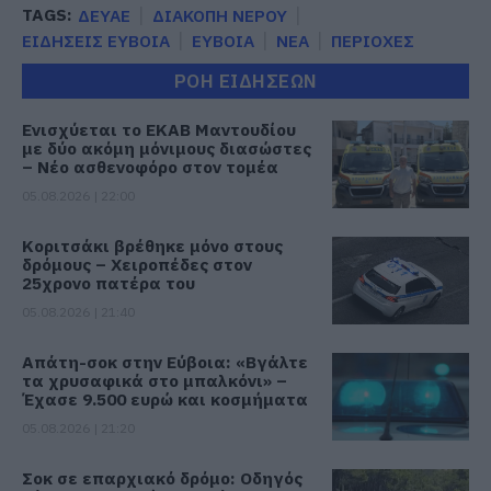
TAGS:
ΔΕΥΑΕ
ΔΙΑΚΟΠΗ ΝΕΡΟΥ
ΕΙΔΗΣΕΙΣ ΕΥΒΟΙΑ
ΕΥΒΟΙΑ
ΝΕΑ
ΠΕΡΙΟΧΕΣ
ΡΟΗ ΕΙΔΗΣΕΩΝ
Ενισχύεται το ΕΚΑΒ Μαντουδίου
με δύο ακόμη μόνιμους διασώστες
– Νέο ασθενοφόρο στον τομέα
05.08.2026 | 22:00
Κοριτσάκι βρέθηκε μόνο στους
δρόμους – Χειροπέδες στον
25χρονο πατέρα του
05.08.2026 | 21:40
Απάτη-σοκ στην Εύβοια: «Βγάλτε
τα χρυσαφικά στο μπαλκόνι» –
Έχασε 9.500 ευρώ και κοσμήματα
05.08.2026 | 21:20
Σοκ σε επαρχιακό δρόμο: Οδηγός