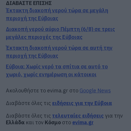
ΔΙΑΒΑΣΤΕ ΕΠΙΣΗΣ
Έκτακτη διακοπή νερού τώρα σε μεγάλη
περιοχή της Εύβοιας
Διακοπή νερού αύριο Πέμπτη (6/8) σε τρεις
μεγάλες περιοχές της Εύβοιας
Έκτακτη διακοπή νερού τώρα σε αυτή την
περιοχή της Εύβοιας
Εύβοια: Χωρίς νερό τα σπίτια σε αυτό το
χωριό, χωρίς ενημέρωση οι κάτοικοι
Ακολουθήστε το evima.gr στο
Google News
Διαβάστε όλες τις
ειδήσεις για την Εύβοια
Διαβάστε όλες τις
τελευταίες ειδήσεις
για την
Ελλάδα
και τον
Κόσμο
στο
evima.gr