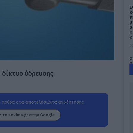
Ε
κ
π
μ
σ
Π
Ζ
06
Σ
Σ
Π
 δίκτυο ύδρευσης
ο
η
Ε
06
 άρθρα στα αποτελέσματα αναζήτησης
Σ
τ
έ
 του evima.gr στην Google
γ
γ
06