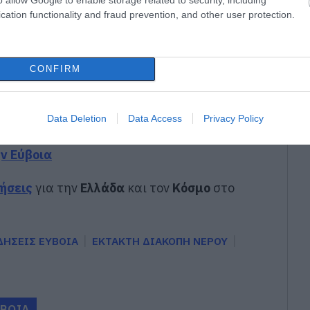
οχές της Εύβοιας
cation functionality and fraud prevention, and other user protection.
υτή την περιοχή της Αμαρύνθου
μεγάλη περιοχή της Εύβοιας
CONFIRM
) σε τρεις μεγάλες περιοχές της Εύβοιας
Data Deletion
Data Access
Privacy Policy
gle News
ην Εύβοια
δήσεις
για την
Ελλάδα
και τον
Κόσμο
στο
ΔΗΣΕΙΣ ΕΥΒΟΙΑ
ΕΚΤΑΚΤΗ ΔΙΑΚΟΠΗ ΝΕΡΟΥ
ΥΒΟΙΑ