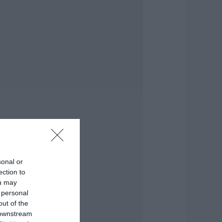
εότερα για τη
ωτιά στη Σκύρο:
ινδύνευσε
τηνοτροφική
ονάδα – Νέο βίντεο
.08.2026 | 21:00
αφές: Τα οφέλη
ης μέτριας
ατανάλωσης
ύμφωνα με ειδικό
το μικροβίωμα του
ντέρου
.08.2026 | 21:00
sonal or
Ανάσα» για τους
ection to
γρότες στην
ou may
ύβοια:
λοκληρώθηκε
 personal
εγάλο έργο
out of the
 downstream
.08.2026 | 20:40