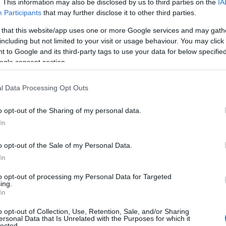
. This information may also be disclosed by us to third parties on the
IA
ιηθεί διακοπή υδροδότησης, προκειμένου να
Participants
that may further disclose it to other third parties.
Ο
υο.
τ
 that this website/app uses one or more Google services and may gath
τ
θ
including but not limited to your visit or usage behaviour. You may click 
α βρίσκονται σε λίγο στο σημείο και θα
μ
 to Google and its third-party tags to use your data for below specifi
νατή αποκατάσταση.
ogle consent section.
06
 ολοκληρωθούν οι εργασίες.
Θ
l Data Processing Opt Outs
Έ
3
ηση.
τ
o opt-out of the Sharing of my personal data.
α
In
06
o opt-out of the Sale of my Personal Data.
Ν
In
σ
Τ
to opt-out of processing my Personal Data for Targeted
α
ing.
In
06
o opt-out of Collection, Use, Retention, Sale, and/or Sharing
Έ
ersonal Data that Is Unrelated with the Purposes for which it
κ
lected.