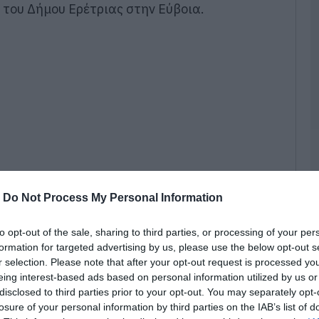
 του Δήμου Ερέτριας στην Εύβοια.
Ν
Φ
Κ
κ
μ
06
Κ
τ
κ
σ
σ
ε
-
Do Not Process My Personal Information
06
to opt-out of the sale, sharing to third parties, or processing of your per
«
formation for targeted advertising by us, please use the below opt-out s
α
r selection. Please note that after your opt-out request is processed y
Ε
Ο
eing interest-based ads based on personal information utilized by us or
μ
disclosed to third parties prior to your opt-out. You may separately opt-
ης στο Γυμνό.
losure of your personal information by third parties on the IAB’s list of
06