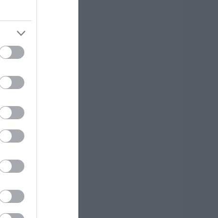
 Βίντεο από τη
ύμη
.08.2026 | 19:40
ωτιά στη Σκύρο:
υνεχίζει να καίει
το Νησί,
υγκλονιστική
αρτυρία – Νέες
ικόνες και βίντεο
.08.2026 | 19:40
εκινάει τεράστιο
ργο αξίας
.425.000€ στην
ύβοια – Δείτε πού
.08.2026 | 19:20