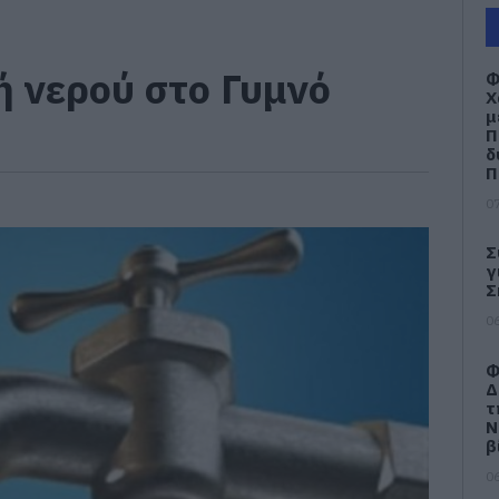
 νερού στο Γυμνό
Φ
Χ
μ
Π
δ
Π
07
Σ
γ
Σ
06
Φ
Δ
τ
Ν
β
06