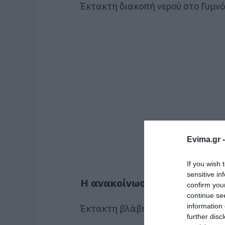
Έκτακτη διακοπή νερού στο Γυμνό
Evima.gr 
If you wish 
sensitive in
Η ανακοίνωση της ΔΕΥΑΕ
confirm you
continue se
information 
Έκτακτη βλάβη στο δίκτυο ύδρευσ
further disc