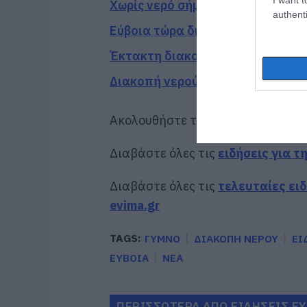
Χωρίς νερό σήμερα αυτές οι περι
authenti
Εύβοια τώρα διακοπή νερού σε α
Έκτακτη διακοπή νερού τώρα σε 
Διακοπή νερού αύριο Πέμπτη (6/8
Ακολουθήστε το evima.gr στο
Goo
Διαβάστε όλες τις
ειδήσεις για τ
Διαβάστε όλες τις
τελευταίες ει
evima.gr
TAGS:
ΓΥΜΝΟ
ΔΙΑΚΟΠΗ ΝΕΡΟΥ
ΕΙ
ΕΥΒΟΙΑ
ΝΕΑ
ΠΕΡΙΣΣΟΤΕΡΑ ΑΠΟ ΕΙΔΗΣΕΙΣ Ε