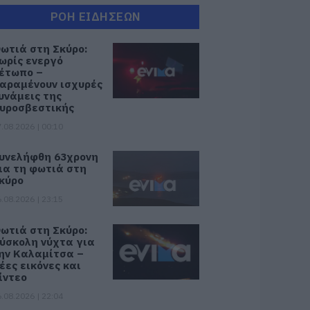
ΡΟΗ ΕΙΔΗΣΕΩΝ
ωτιά στη Σκύρο:
ωρίς ενεργό
έτωπο –
αραμένουν ισχυρές
υνάμεις της
υροσβεστικής
.08.2026 | 00:10
υνελήφθη 63χρονη
ια τη φωτιά στη
κύρο
.08.2026 | 23:15
ωτιά στη Σκύρο:
ύσκολη νύχτα για
ην Καλαμίτσα –
έες εικόνες και
ίντεο
.08.2026 | 22:04