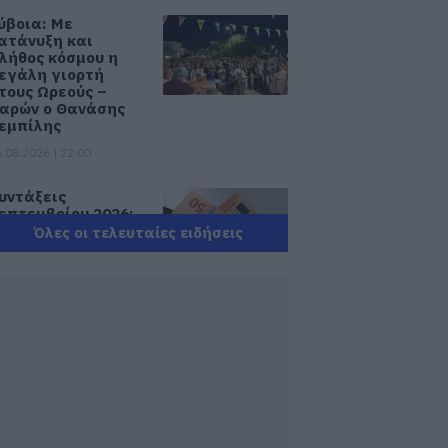
ύβοια: Με
ατάνυξη και
λήθος κόσμου η
εγάλη γιορτή
τους Ωρεούς –
αρών ο Θανάσης
εμπίλης
.08.2026 | 22:00
υντάξεις
επτεμβρίου 2026:
ότε πληρώνονται
Όλες οι τελευταίες ειδήσεις
ι δικαιούχοι – Οι
μερομηνίες του e-
ΦΚΑ
.08.2026 | 21:40
οκ στην Εύβοια με
ην κοπέλα που
πεσε από την
έφυρα: Τα νεότερα
ια την υγεία της
.08.2026 | 21:20