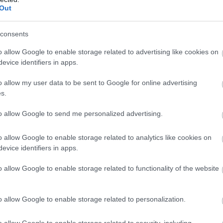
–
Out
Σ
06
consents
Φ
o allow Google to enable storage related to advertising like cookies on
Σ
evice identifiers in apps.
σ
σ
o allow my user data to be sent to Google for online advertising
μ
ε
s.
06
to allow Google to send me personalized advertising.
Ξ
έ
o allow Google to enable storage related to analytics like cookies on
2
evice identifiers in apps.
Ε
o allow Google to enable storage related to functionality of the website
06
o allow Google to enable storage related to personalization.
o allow Google to enable storage related to security, including