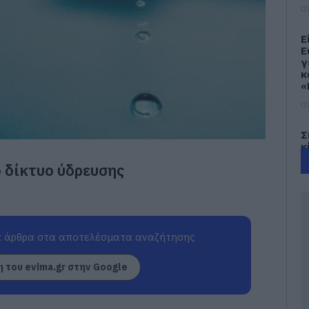
07
Ε
Ε
γ
κ
«
07
Σ
κ
β
 δίκτυο ύδρευσης
«
ε
Ε
07
 άρθρα στα αποτελέσματα αναζήτησης
Ι
6
Ε
 του evima.gr στην Google
κ
ν
07