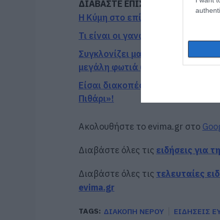
ΔΙΑΒΑΣΤΕ ΕΠΙΣΗΣ
authenti
Η Κύμη στο επίκεντρο της γαστρ
Τι είναι οι γανωματήδες και γιατ
Συγκλονίζει μαρτυρία εθελοντή σ
μεγάλη φωτιά (vid)
Είσαι διακοπές στην Εύβοια και 
Πιθάρι»!
Ακολουθήστε το evima.gr στο
Goo
Διαβάστε όλες τις
ειδήσεις για τ
Διαβάστε όλες τις
τελευταίες ει
evima.gr
TAGS:
ΔΙΑΚΟΠΗ ΝΕΡΟΥ
ΕΙΔΗΣΕΙΣ Ε