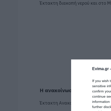
Έκτακτη διακοπή νερού και στο 
Evima.gr 
If you wish 
sensitive in
Η ανακοίνωση της ΔΕΥΑΕ
confirm you
continue se
information 
Έκτακτη Ανακοίνωση – Διακοπή 
further disc