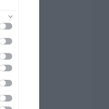
.08.2026 | 00:10
υνελήφθη 63χρονη
ια τη φωτιά στη
κύρο
.08.2026 | 23:15
ωτιά στη Σκύρο:
ύσκολη νύχτα για
ην Καλαμίτσα –
έες εικόνες και
ίντεο
.08.2026 | 22:04