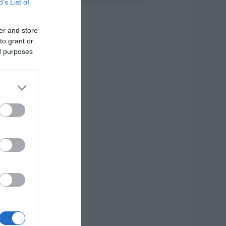
B’s List of
υγούστου
.08.2026 | 08:30
er and store
to grant or
αιρός: Πάνω από
5 βαθμούς σήμερα
ed purposes
 θερμοκρασία στην
ύβοια
.08.2026 | 08:15
ύβοια: Σήμερα το
ελευταίο αντίο
τον 37χρονο που
χασε τη ζωή του σε
ροχαίο με
γριογούρουνο
.08.2026 | 08:00
ωτιά στη Σκύρο:
ωρίς ενεργό
έτωπο –
αραμένουν ισχυρές
υνάμεις της
υροσβεστικής