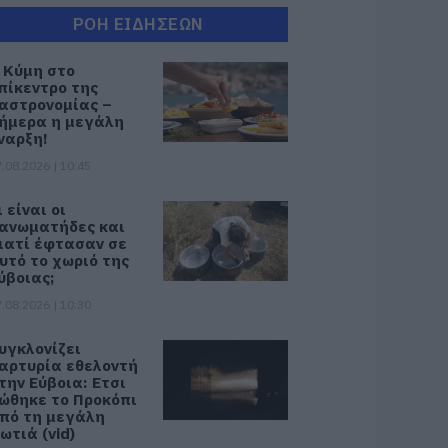
ΡΟΗ ΕΙΔΗΣΕΩΝ
 Κύμη στο
πίκεντρο της
αστρονομίας –
ήμερα η μεγάλη
ναρξη!
.08.2026 | 10:45
ι είναι οι
ανωματήδες και
ιατί έφτασαν σε
υτό το χωριό της
ύβοιας;
.08.2026 | 10:30
υγκλονίζει
αρτυρία εθελοντή
την Εύβοια: Ετσι
ώθηκε το Προκόπι
πό τη μεγάλη
ωτιά (vid)