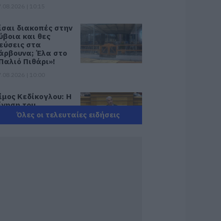
.08.2026 | 10:15
ίσαι διακοπές στην
ύβοια και θες
εύσεις στα
άρβουνα; Έλα στο
Παλιό Πιθάρι»!
.08.2026 | 10:00
ίμος Κεδίκογλου: Η
ίνηση του
ουλευτή που
Όλες οι τελευταίες ειδήσεις
τρέλανε»
θελοντές στην
ύβοια
.08.2026 | 09:45
ός Δυτικού Νείλου:
5 κρούσματα στην
λλάδα – Έξι νεκροί
αι 20 ασθενείς σε
οσηλεία
.08.2026 | 09:30