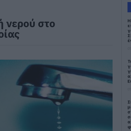
 νερού στο
Η
ε
οίας
γ
Σ
έ
07
Τ
γ
γ
α
Ε
07
Σ
μ
σ
σ
α
φ