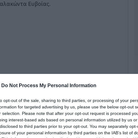
Μαλακώντα Ευβοίας.
Υ
σ
Σ
6
07
Ε
γ
μ
τ
τ
07
-
Do Not Process My Personal Information
Π
θ
to opt-out of the sale, sharing to third parties, or processing of your per
σ
formation for targeted advertising by us, please use the below opt-out s
07
r selection. Please note that after your opt-out request is processed y
eing interest-based ads based on personal information utilized by us or
Ε
disclosed to third parties prior to your opt-out. You may separately opt-
Υδροδότησης
γ
losure of your personal information by third parties on the IAB’s list of
Π