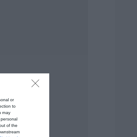
πό έλεγχο η φωτιά
την Σκύρο –
υνελήφθη μία
3χρονη γυναίκα
.08.2026 | 09:15
ύβοια: Σε αυτό το
ραφικό χωριό
οίρασαν Κεσκέσι
η Μεταμόρφωση
ου Σωτήρος
.08.2026 | 09:00
οιες περιοχές δεν
α έχουν ρεύμα
sonal or
ήμερα στην Εύβοια
ection to
.08.2026 | 08:45
ou may
 personal
ορτολόγιο: Ποιοι
out of the
ιορτάζουν σήμερα,
 downstream
αρασκευή 7