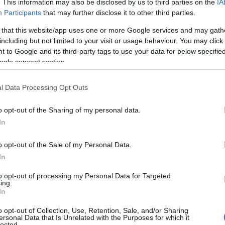
. This information may also be disclosed by us to third parties on the
IA
Α
 στο δίκτυο ύδρευσης, έχει διακοπεί η
Participants
that may further disclose it to other third parties.
λακώντα!!
07
 that this website/app uses one or more Google services and may gath
including but not limited to your visit or usage behaviour. You may click 
Κ
ρίσκονται ήδη στο σημείο και εργάζονται για
3
 to Google and its third-party tags to use your data for below specifi
η
οκατάσταση της βλάβης.
ogle consent section.
Ε
07
κων και θα υπάρξει νέα ενημέρωση μόλις
l Data Processing Opt Outs
Ε
o opt-out of the Sharing of my personal data.
τ
σ
Υδροδότησης
In
έ
τ
o opt-out of the Sale of my Personal Data.
α
In
07
to opt-out of processing my Personal Data for Targeted
Φ
ing.
Χ
In
μ
Π
o opt-out of Collection, Use, Retention, Sale, and/or Sharing
δ
ersonal Data that Is Unrelated with the Purposes for which it
Π
lected.