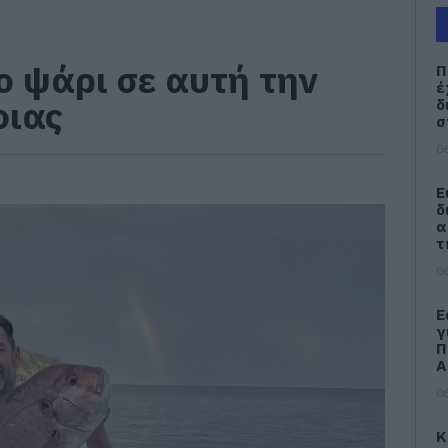
ο ψάρι σε αυτή την
Π
έ
οιας
δ
σ
06
Ε
δ
α
τ
06
Ε
γ
Π
Α
06
Κ