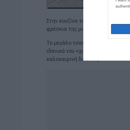
authenti
Στην κουζίνα του «Καρνάγιου της
φρέσκια της μορφή, έτοιμη να γίνε
Το μεγάλο τσαούσι, μπορεί να χρε
ιδανικό του «χώρο» γύρω από ένα 
καλοκαιρινή διάθεση.