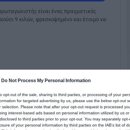
–
2
πρωταγωνιστής είναι ένας πραγματικός
05
αούσι 9 κιλών, φρεσκοψημένο και έτοιμο να
Α
Ε
χ
μ
9
κ
05
Σ
δ
-
Do Not Process My Personal Information
τ
π
σ
to opt-out of the sale, sharing to third parties, or processing of your per
formation for targeted advertising by us, please use the below opt-out s
05
r selection. Please note that after your opt-out request is processed y
eing interest-based ads based on personal information utilized by us or
Φ
λ
disclosed to third parties prior to your opt-out. You may separately opt-
Ε
losure of your personal information by third parties on the IAB’s list of
το ψάρι που κλέβει την παράσταση της