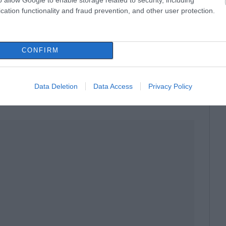
cation functionality and fraud prevention, and other user protection.
 Λίμνης» η θάλασσα φτάνει πάντα στην πιο
ι εμπειρία γεύσης.
CONFIRM
ιάζεται χώρο στην πιατέλα, αλλά βρίσκει τον
Data Deletion
Data Access
Privacy Policy
τραπέζι γεμάτο φίλους, κρασί και