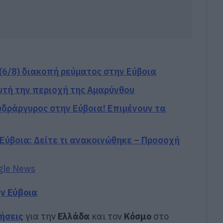
(6/8) διακοπή ρεύματος στην Εύβοια
υτή την περιοχή της Αμαρύνθου
υδράργυρος στην Εύβοια! Επιμένουν τα
Εύβοια: Δείτε τι ανακοινώθηκε – Προσοχή
gle News
ην Εύβοια
δήσεις
για την
Ελλάδα
και τον
Κόσμο
στο