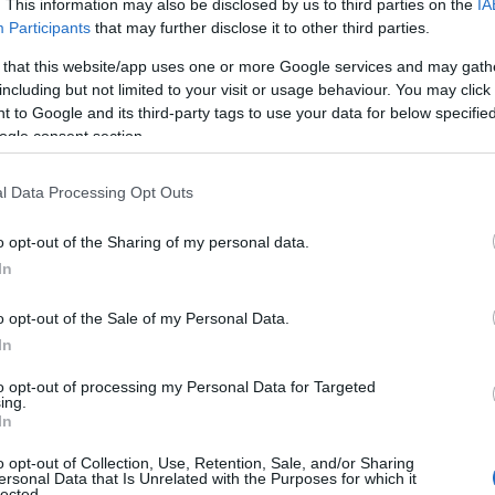
. This information may also be disclosed by us to third parties on the
IA
05
ι, ιδανικό για κάρβουνα και ακόμη καλύτερο
Participants
that may further disclose it to other third parties.
Η
 that this website/app uses one or more Google services and may gath
κ
including but not limited to your visit or usage behaviour. You may click 
α
λ
 to Google and its third-party tags to use your data for below specifi
γ
ogle consent section.
π
κ
l Data Processing Opt Outs
05
o opt-out of the Sharing of my personal data.
Κ
ν
In
π
Ε
o opt-out of the Sale of my Personal Data.
05
In
Κ
to opt-out of processing my Personal Data for Targeted
τ
ing.
ο
In
π
α
o opt-out of Collection, Use, Retention, Sale, and/or Sharing
κ
ersonal Data that Is Unrelated with the Purposes for which it
lected.