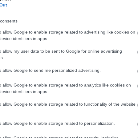
05
Out
Ν
Ε
consents
σ
π
o allow Google to enable storage related to advertising like cookies on
σ
evice identifiers in apps.
τ
05
o allow my user data to be sent to Google for online advertising
s.
Ο
γ
to allow Google to send me personalized advertising.
Σ
θ
o allow Google to enable storage related to analytics like cookies on
05
evice identifiers in apps.
o allow Google to enable storage related to functionality of the website
o allow Google to enable storage related to personalization.
o allow Google to enable storage related to security, including