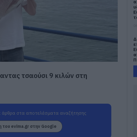
α
υ
Ε
τ
06
Δ
ε
Ε
α
Π
06
αντας τσαούσι 9 κιλών στη
Ε
Μ
α
δ
α
τ
 άρθρα στα αποτελέσματα αναζήτησης
05
 του evima.gr στην Google
Κ
μ