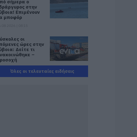
πό σήμερα ο
δράργυρος στην
ύβοια! Επιμένουν
α μποφόρ
.08.2026 | 08:15
ύσκολες οι
πόμενες ώρες στην
ύβοια: Δείτε τι
νακοινώθηκε –
ροσοχή
.08.2026 | 08:00
Όλες οι τελευταίες ειδήσεις
νισχύεται το ΕΚΑΒ
αντουδίου με δύο
κόμη μόνιμους
ιασώστες – Νέο
σθενοφόρο στον
ομέα
.08.2026 | 22:00
οριτσάκι βρέθηκε
όνο στους δρόμους