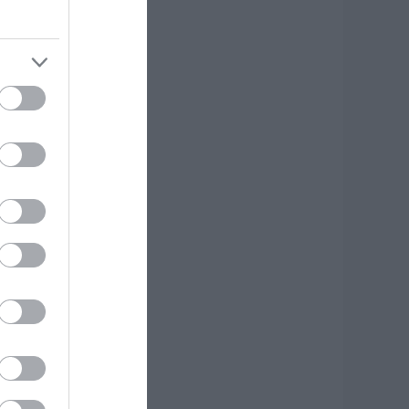
.08.2026 | 19:40
ύχτα τρόμου στην
ύβοια: Διέρρηξαν
πίτι 95χρονης και
ροκάλεσαν
οβαρές ζημιές σε
αβέρνα
.08.2026 | 19:20
 απόλυτος οδηγός
ια να ζήσεις τη
αντορίνη από τη
άλασσα
.08.2026 | 19:00