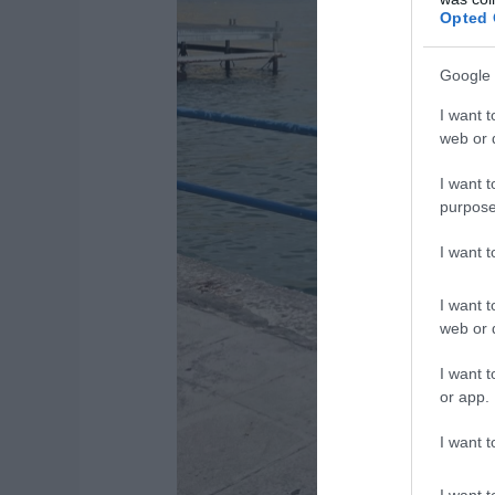
Opted 
Google 
I want t
web or d
I want t
purpose
I want 
I want t
web or d
I want t
or app.
I want t
I want t