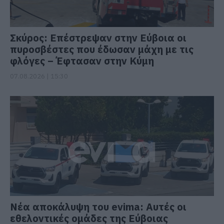
Σκύρος: Επέστρεψαν στην Εύβοια οι
πυροσβέστες που έδωσαν μάχη με τις
φλόγες – Έφτασαν στην Κύμη
07.08.2026 | 15:30
Νέα αποκάλυψη του evima: Αυτές οι
εθελοντικές ομάδες της Εύβοιας