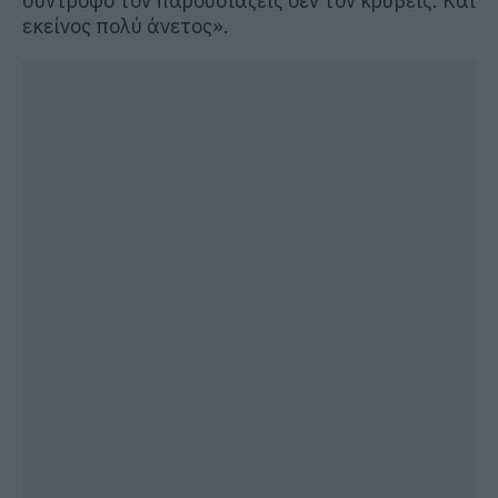
σύντροφο τον παρουσιάζεις δεν τον κρύβεις. Και
εκείνος πολύ άνετος».