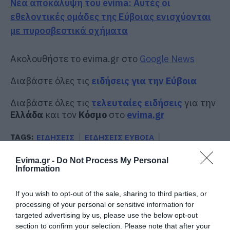
Νέα αποκάλυψη του evima: Αυτές οι
εθελοντικές ομάδες της Εύβοιας ενισχύονται
με πυροσβεστικά οχήματα
Ακολουθήστε το evima.gr στο
Google News
Διαβάστε όλες τις
ειδήσεις για την Εύβοια
Διαβάστε όλες τις
τελευταίες ειδήσεις
για την
Ελλάδα
και τον
Κόσμο
στο
evima.gr
TAGS:
ΕΙΔΗΣΕΙΣ
ΕΙΔΗΣΕΙΣ ΕΥΒΟΙΑ
ΕΠΙΧΕΙΡΗΜΑΤΙΑΣ
Evima.gr -
Do Not Process My Personal
ΡΟΗ ΕΙΔΗΣΕΩΝ
Information
Διακοπές στην Κάρυστο: Το Χωνί
If you wish to opt-out of the sale, sharing to third parties, or
είναι ο προορισμός για
processing of your personal or sensitive information for
αυθεντικές ελληνικές γεύσεις
targeted advertising by us, please use the below opt-out
07.08.2026 | 16:15
section to confirm your selection. Please note that after your