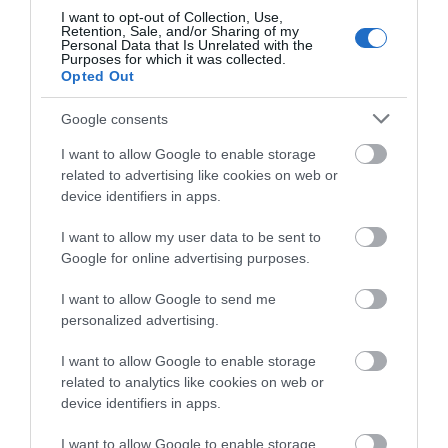
07.08.2026 | 15:15
I want to opt-out of Collection, Use,
Retention, Sale, and/or Sharing of my
Personal Data that Is Unrelated with the
Κωνσταντοπούλου από τη
Purposes for which it was collected.
Βοιωτία: Αυτό που συμβαίνει δεν
Opted Out
Όλες οι τελευταίες ειδήσεις
είναι ατύχημα, είναι έγκλημα
διαρκές και συνεχιζόμενο
Google consents
07.08.2026 | 15:00
I want to allow Google to enable storage
ΠΕΡΙΣΣΟΤΕΡΑ ΑΠΟ ΕΙΔΗΣΕΙΣ ΕΥΒΟΙΑ
Μεγάλη προσοχή δρόμος έχει
related to advertising like cookies on web or
γεμίσει με λάδια στην Εύβοια
device identifiers in apps.
07.08.2026 | 14:45
I want to allow my user data to be sent to
Google for online advertising purposes.
Πότε θα πληρωθούν οι συντάξεις
Σεπτεμβρίου 2026
I want to allow Google to send me
personalized advertising.
07.08.2026 | 14:30
I want to allow Google to enable storage
Διακοπές στην
Εικόνες ντροπής από
related to analytics like cookies on web or
Θλίψη στην Εύβοια: Γυναίκα
Κάρυστο: Το Χωνί είναι
ασυνείδητους στην
έχασε την ζωή της
device identifiers in apps.
ο προορισμός για
Εύβοια: Πετούν ογκώδη
αυθεντικές ελληνικές
αντικείμενα όπου
07.08.2026 | 14:15
γεύσεις
βρουν
I want to allow Google to enable storage