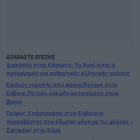
ΔΙΑΒΑΣΤΕ ΕΠΙΣΗΣ
Διακοπές στην Κάρυστο: Το Χωνί είναι ο
προορισμός για αυθεντικές ελληνικές γεύσεις
Εικόνες ντροπής από ασυνείδητους στην
Εύβοια: Πετούν ογκώδη αντικείμενα όπου
βρουν
Σκύρος: Επέστρεψαν στην Εύβοια οι
πυροσβέστες που έδωσαν μάχη με τις φλόγες –
Έφτασαν στην Κύμη