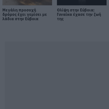
Συντάξεις: Ποιοι θα πάρουν
αύξηση το 2027 – Τα ποσά
Μεγάλη προσοχή
Θλίψη στην Εύβοια:
δρόμος έχει γεμίσει με
Γυναίκα έχασε την ζωή
07.08.2026 | 13:00
λάδια στην Εύβοια
της
Σκύρος: Στάχτη πάνω από 1.000
στρέμματα στο Νησί – Νέες
εικόνες
07.08.2026 | 12:45