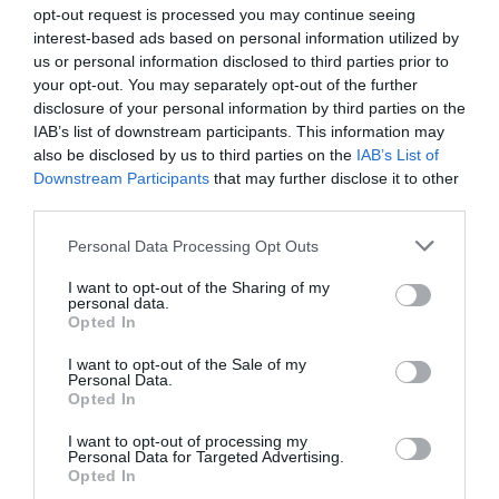
opt-out request is processed you may continue seeing
Κρίση στο κόμμα Καρυστιανού:
interest-based ads based on personal information utilized by
Δύο ακόμη στελέχη αποχωρούν
us or personal information disclosed to third parties prior to
καταγγέλλοντας κλειστό
your opt-out. You may separately opt-out of the further
σύστημα αποφάσεων
disclosure of your personal information by third parties on the
07.08.2026 | 16:00
IAB’s list of downstream participants. This information may
also be disclosed by us to third parties on the
IAB’s List of
Εικόνες ντροπής από
Downstream Participants
that may further disclose it to other
ασυνείδητους στην Εύβοια:
Πετούν ογκώδη αντικείμενα όπου
third parties.
βρουν
Please note that this website/app uses one or more Google
Personal Data Processing Opt Outs
07.08.2026 | 15:45
services and may gather and store information including but
not limited to your visit or usage behaviour. You may click to
I want to opt-out of the Sharing of my
Σκύρος: Επέστρεψαν στην Εύβοια
personal data.
grant or deny consent to Google and its third-party tags to
οι πυροσβέστες που έδωσαν μάχη
Opted In
με τις φλόγες – Έφτασαν στην
use your data for below specified purposes in below Google
Κύμη
consent section.
I want to opt-out of the Sale of my
Personal Data.
07.08.2026 | 15:30
Opted In
Νέα αποκάλυψη του evima: Αυτές
I want to opt-out of processing my
οι εθελοντικές ομάδες της
Personal Data for Targeted Advertising.
Εύβοιας ενισχύονται με
Opted In
πυροσβεστικά οχήματα