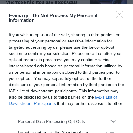
για τρακτέρ που δεν παρέλαβε
07.08.2026 | 21:20
Evima.gr -
Do Not Process My Personal
Information
Τραγωδία στην Εύβοια: Άνδρας
ανασύρθηκε χωρίς τις αισθήσεις
του από τη θάλασσα
If you wish to opt-out of the sale, sharing to third parties, or
processing of your personal or sensitive information for
07.08.2026 | 20:57
Όλες οι τελευταίες ειδήσεις
targeted advertising by us, please use the below opt-out
section to confirm your selection. Please note that after your
Ανακοινώθηκαν νέες προσλήψεις
σε δήμο της Εύβοιας: Δείτε εδώ
opt-out request is processed you may continue seeing
interest-based ads based on personal information utilized by
07.08.2026 | 20:40
ΠΕΡΙΣΣΟΤΕΡΑ ΑΠΟ ΕΙΔΗΣΕΙΣ ΕΥΒΟΙΑ
us or personal information disclosed to third parties prior to
your opt-out. You may separately opt-out of the further
disclosure of your personal information by third parties on the
Ποιοι και γιατί θα πάρουν
IAB’s list of downstream participants. This information may
διπλάσια σύνταξη τον Αύγουστο
also be disclosed by us to third parties on the
IAB’s List of
07.08.2026 | 20:20
Downstream Participants
that may further disclose it to other
third parties.
Δείτε τι έκανε Δήμος της Εύβοιας
Please note that this website/app uses one or more Google
Personal Data Processing Opt Outs
για τις φωτιές
services and may gather and store information including but
07.08.2026 | 20:00
Μεγάλο πανηγύρι στην
Εύβοια: Ηχηρό μήνυμα
not limited to your visit or usage behaviour. You may click to
I want to opt-out of the Sharing of my