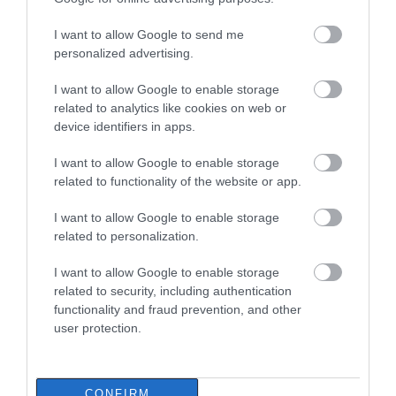
Τραγική κατάληξη είχε η
I want to allow Google to send me
θαλάσσια εκδρομή για 57χρονο
Ανακοινώθηκαν νέες
Δείτε τι έκανε Δήμος
personalized advertising.
τουρίστα
προσλήψεις σε δήμο
της Εύβοιας για τις
07.08.2026 | 18:20
της Εύβοιας: Δείτε εδώ
φωτιές
I want to allow Google to enable storage
related to analytics like cookies on web or
Βαρύ πένθος για τον εκπαιδευτικό
device identifiers in apps.
από την Εύβοια που έφυγε από τη
ζωή
I want to allow Google to enable storage
07.08.2026 | 18:00
related to functionality of the website or app.
I want to allow Google to enable storage
related to personalization.
I want to allow Google to enable storage
related to security, including authentication
functionality and fraud prevention, and other
user protection.
CONFIRM