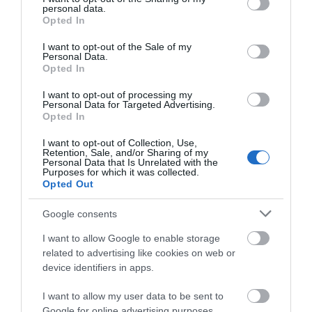
personal data.
Εύβοια: Πλημμύρισε με
πέντε χρόνια μετά τη
grant or deny consent to Google and its third-party tags to
Opted In
κόσμο η Φαράκλα
μεγάλη καταστροφή
use your data for below specified purposes in below Google
(pics&vid)
του 2021
Μητέρα και γιος οι νεκροί από τη
consent section.
I want to opt-out of the Sale of my
σύγκρουση αυτοκινήτου με
Personal Data.
φορτηγό
Opted In
07.08.2026 | 19:40
I want to opt-out of processing my
Personal Data for Targeted Advertising.
Ράγισαν καρδιές στην Εύβοια: Το
Opted In
τελευταίο «αντίο» στον 36χρονο
επιχειρηματία
I want to opt-out of Collection, Use,
Retention, Sale, and/or Sharing of my
07.08.2026 | 19:10
Personal Data that Is Unrelated with the
Εύβοια: Γυναίκα έπεσε
Τραγωδία στην Εύβοια:
Purposes for which it was collected.
θύμα διαδικτυακής
Άνδρας ανασύρθηκε
Opted Out
Νέο επίδομα 600 ευρώ για
απάτης – Πλήρωσε για
χωρίς τις αισθήσεις του
σπουδαστές: Οι δικαιούχοι
τρακτέρ που δεν
από τη θάλασσα
Google consents
07.08.2026 | 19:00
παρέλαβε
I want to allow Google to enable storage
related to advertising like cookies on web or
Αυτός ο δήμος της Εύβοιας πάει
device identifiers in apps.
στα δικαστήρια για τις
ανεμογεννήτριες
I want to allow my user data to be sent to
07.08.2026 | 18:40
Google for online advertising purposes.