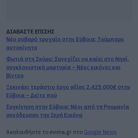
ΔΙΑΒΑΣΤΕ ΕΠΙΣΗΣ
Νέο σοβαρό τροχαίο στην Εύβοια: Τούμπαρε
αυτοκίνητο
Φωτιά στη Σκύρο: Συνεχίζει να καίει στο Νησί,
συγκλονιστική μαρτυρία – Νέες εικόνες και
βίντεο
Ξεκινάει τεράστιο έργο αξίας 2.425.000€ στην
Εύβοια – Δείτε πού
Συγκίνηση στην Εύβοια: Νέοι από τη Ρουμανία
συνόδευσαν την Ιερή Εικόνα
Ακολουθήστε το evima.gr στο
Google News