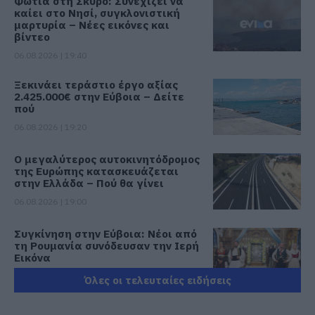
Φωτιά στη Σκύρο: Συνεχίζει να
καίει στο Νησί, συγκλονιστική
μαρτυρία – Νέες εικόνες και
βίντεο
06.08.2026 | 19:40
Ξεκινάει τεράστιο έργο αξίας
2.425.000€ στην Εύβοια – Δείτε
πού
06.08.2026 | 19:20
Ο μεγαλύτερος αυτοκινητόδρομος
της Ευρώπης κατασκευάζεται
στην Ελλάδα – Πού θα γίνει
06.08.2026 | 19:00
Συγκίνηση στην Εύβοια: Νέοι από
τη Ρουμανία συνόδευσαν την Ιερή
Εικόνα
06.08.2026 | 18:40
Όλες οι τελευταίες ειδήσεις
Έπαθε ηλεκτροπληξία ενώ έκλεβε