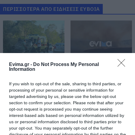
καλώδια – Οι συνεργοί του τον
εγκατέλειψαν
ΠΕΡΙΣΣΟΤΕΡΑ ΑΠΟ ΕΙΔΗΣΕΙΣ ΕΥΒΟΙΑ
06.08.2026 | 18:20
Πανικός σε πανηγύρι της Εύβοιας:
Δείτε τι έγινε χθες το βράδυ
06.08.2026 | 18:00
Φωτιά στη Σκύρο: Πηγαίνουν
Evima.gr -
Do Not Process My Personal
ενισχύσεις στο Νησί – Τώρα
Information
πυροσβεστικά στο λιμάνι της
Νέο σοβαρό τροχαίο
Φωτιά στη Σκύρο:
Κύμης
στην Εύβοια: Τούμπαρε
Συνεχίζει να καίει στο
αυτοκίνητο
Νησί, συγκλονιστική
If you wish to opt-out of the sale, sharing to third parties, or
06.08.2026 | 17:40
μαρτυρία – Νέες
processing of your personal or sensitive information for
εικόνες και βίντεο
Έρχεται το νέο υπερσύγχρονο
targeted advertising by us, please use the below opt-out
αθλητικό κέντρο στην Εύβοια –
section to confirm your selection. Please note that after your
Υπογράφτηκε η σύμβαση
opt-out request is processed you may continue seeing
06.08.2026 | 17:20
interest-based ads based on personal information utilized by
us or personal information disclosed to third parties prior to
Προφυλακίστηκε ο 44χρονος για
your opt-out. You may separately opt-out of the further
τη φωτιά στη Κεφαλονιά
disclosure of your personal information by third parties on the