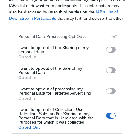
IAB’s list of downstream participants. This information may
06.08.2026 | 17:00
also be disclosed by us to third parties on the
IAB’s List of
Ξεκινάει τεράστιο
Ο μεγαλύτερος
Downstream Participants
that may further disclose it to other
έργο αξίας 2.425.000€
αυτοκινητόδρομος της
third parties.
Καμία μόνιμη πρόσληψη
στην Εύβοια – Δείτε
Ευρώπης
δασκάλων στην Εύβοια – Το θέμα
πού
κατασκευάζεται στην
πάει στην βουλή
Please note that this website/app uses one or more Google
Personal Data Processing Opt Outs
Ελλάδα – Πού θα γίνει
services and may gather and store information including but
06.08.2026 | 16:45
not limited to your visit or usage behaviour. You may click to
I want to opt-out of the Sharing of my
personal data.
grant or deny consent to Google and its third-party tags to
Έρχεται ισχυρό κύμα ζέστης:
Opted In
use your data for below specified purposes in below Google
Πότε η θερμοκρασία θα χτυπήσει
consent section.
40άρια
I want to opt-out of the Sale of my
Personal Data.
06.08.2026 | 16:30
Opted In
Εύβοια: Τέλος στις παράνομες
I want to opt-out of processing my
Personal Data for Targeted Advertising.
χωματερές – Έρχονται πρόστιμα
Συγκίνηση στην Εύβοια:
Πανικός σε πανηγύρι
Opted In
για όσους πετούν ογκώδη
Νέοι από τη Ρουμανία
της Εύβοιας: Δείτε τι
απορρίμματα
συνόδευσαν την Ιερή
έγινε χθες το βράδυ
I want to opt-out of Collection, Use,
Εικόνα
06.08.2026 | 16:15
Retention, Sale, and/or Sharing of my
Personal Data that Is Unrelated with the
Purposes for which it was collected.
Προφυλακιστέος ο Αφγανός για
Opted Out
τη δολοφονία της Βρετανίδας –