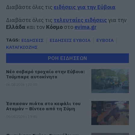
Διαβάστε όλες τις
ειδήσεις για την Εύβοια
Διαβάστε όλες τις
τελευταίες ειδήσεις
για την
Ελλάδα
και τον
Κόσμο
στο
evima.gr
TAGS:
ΕΙΔΗΣΕΙΣ
ΕΙΔΗΣΕΙΣ ΕΥΒΟΙΑ
ΕΥΒΟΙΑ
ΚΑΤΑΓΚΙΟΖΗΣ
ΡΟΗ ΕΙΔΗΣΕΩΝ
Νέο σοβαρό τροχαίο στην Εύβοια:
Τούμπαρε αυτοκίνητο
06.08.2026 | 20:00
Έσπασαν πιάτα στο κεφάλι του
Αταμάν – Βίντεο από τη Σύμη
06.08.2026 | 19:40