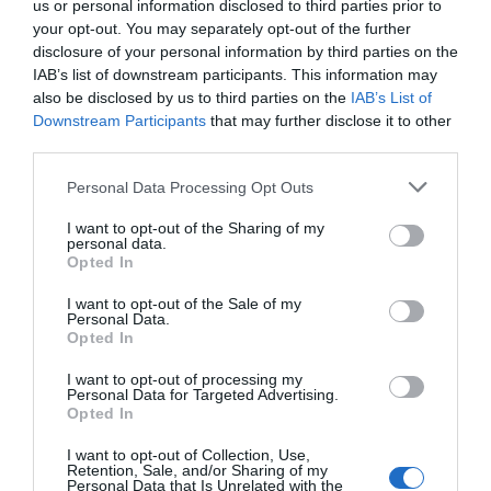
07.08.2026 | 12:00
us or personal information disclosed to third parties prior to
απόψε με την Χαρά
Αποκαλύπτει: Τρία
Βέρρα στην Εύβοια – Η
πυροσβεστικά
your opt-out. You may separately opt-out of the further
περιοχή
οχήματα έφτασαν στην
disclosure of your personal information by third parties on the
Χωρίς νερό τώρα περιοχές της
Εύβοια! Που θα δοθούν
Χαλκίδας
IAB’s list of downstream participants. This information may
also be disclosed by us to third parties on the
IAB’s List of
07.08.2026 | 11:45
Downstream Participants
that may further disclose it to other
third parties.
Δελφίνια κολυμπούν δίπλα σε
Please note that this website/app uses one or more Google
Personal Data Processing Opt Outs
σκάφος τουριστών – Δείτε βίντεο
services and may gather and store information including but
07.08.2026 | 11:30
not limited to your visit or usage behaviour. You may click to
I want to opt-out of the Sharing of my
personal data.
grant or deny consent to Google and its third-party tags to
Opted In
use your data for below specified purposes in below Google
Σκύρος: Στάχτη πάνω
Τροχαίο με αυτοκίνητο
Συναγερμός στην Εύβοια: Στιγμές
consent section.
από 1.000 στρέμματα
μεγάλου δήμου στην
αγωνίας για ιστιοφόρο με ξένους
I want to opt-out of the Sale of my
στο Νησί – Νέες εικόνες
Εύβοια
Personal Data.
επιβάτες
Opted In
07.08.2026 | 11:15
I want to opt-out of processing my
Personal Data for Targeted Advertising.
Έκτακτη διακοπή νερού τώρα
Opted In
στην παραλία Αυλίδας
07.08.2026 | 11:00
I want to opt-out of Collection, Use,
Retention, Sale, and/or Sharing of my
Personal Data that Is Unrelated with the