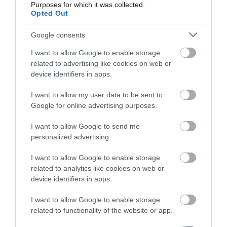
Purposes for which it was collected.
Η Κύμη στο επίκεντρο της
Opted Out
Χωρίς νερό τώρα
Συναγερμός στην
γαστρονομίας – Σήμερα η μεγάλη
περιοχές της Χαλκίδας
Εύβοια: Στιγμές
έναρξη!
Google consents
αγωνίας για ιστιοφόρο
07.08.2026 | 10:45
με ξένους επιβάτες
I want to allow Google to enable storage
related to advertising like cookies on web or
Τι είναι οι γανωματήδες και γιατί
device identifiers in apps.
έφτασαν σε αυτό το χωριό της
Εύβοιας;
I want to allow my user data to be sent to
07.08.2026 | 10:30
Google for online advertising purposes.
I want to allow Google to send me
personalized advertising.
I want to allow Google to enable storage
related to analytics like cookies on web or
device identifiers in apps.
I want to allow Google to enable storage
related to functionality of the website or app.