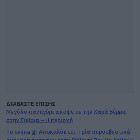
ΔΙΑΒΑΣΤΕ ΕΠΙΣΗΣ
Μεγάλο πανηγύρι απόψε με την Χαρά Βέρρα
στην Εύβοια – Η περιοχή
Το evima.gr Αποκαλύπτει: Τρία πυροσβεστικά