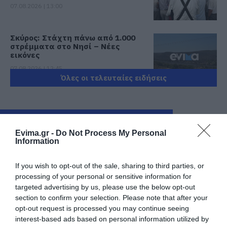
07.08.2026 | 13:00
Σκύρος: Στάχτη πάνω από 1.000
στρέμματα στο Νησί – Νέες
εικόνες
07.08.2026 | 12:45
Όλες οι τελευταίες ειδήσεις
Πώς θα πληρωθούν όσοι
δουλέψουν στις 15 Αυγούστου
07.08.2026 | 12:30
ΠΕΡΙΣΣΟΤΕΡΑ ΑΠΟ ΕΙΔΗΣΕΙΣ ΕΥΒΟΙΑ
Evima.gr -
Do Not Process My Personal
Information
Τροχαίο με αυτοκίνητο μεγάλου
δήμου στην Εύβοια
If you wish to opt-out of the sale, sharing to third parties, or
07.08.2026 | 12:15
processing of your personal or sensitive information for
targeted advertising by us, please use the below opt-out
Αυτές είναι οι επικίνδυνες
section to confirm your selection. Please note that after your
εβδομάδες του ελληνικού
opt-out request is processed you may continue seeing
καλοκαιριού για φωτιές
interest-based ads based on personal information utilized by
Μεγάλο πανηγύρι
Το evima.gr