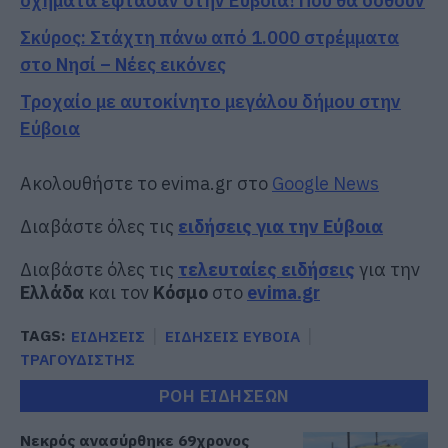
οχήματα έφτασαν στην Εύβοια! Που θα δοθούν
Σκύρος: Στάχτη πάνω από 1.000 στρέμματα
στο Νησί – Νέες εικόνες
Τροχαίο με αυτοκίνητο μεγάλου δήμου στην
Εύβοια
Ακολουθήστε το evima.gr στο
Google News
Διαβάστε όλες τις
ειδήσεις για την Εύβοια
Διαβάστε όλες τις
τελευταίες ειδήσεις
για την
Ελλάδα
και τον
Κόσμο
στο
evima.gr
TAGS:
ΕΙΔΗΣΕΙΣ
ΕΙΔΗΣΕΙΣ ΕΥΒΟΙΑ
ΤΡΑΓΟΥΔΙΣΤΗΣ
ΡΟΗ ΕΙΔΗΣΕΩΝ
Νεκρός ανασύρθηκε 69χρονος