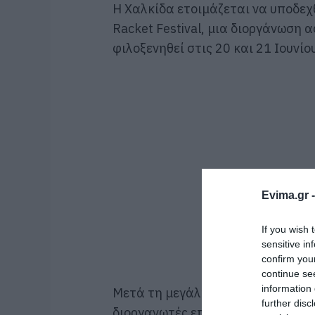
Η Χαλκίδα ετοιμάζεται να υποδεχ
Racket Festival, μια διοργάνωση
φιλοξενηθεί στις 20 και 21 Ιουνί
Evima.gr 
If you wish 
sensitive in
confirm you
continue se
information 
Μετά τη μεγάλη ανταπόκριση που 
further disc
διοργανωτές επιστρέφουν με ένα