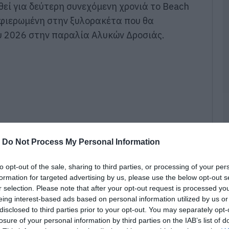
07
θεί για δεύτερη συνεχόμενη χρονιά το Beach
 αφιερωμένη στην ξυλορακέτα που θα
Τ
γ
ου 2026 στην παραλία Αλυκών Δροσιάς.
γ
α
Ε
07
Σ
μ
σ
σ
α
φ
-
Do Not Process My Personal Information
07
to opt-out of the sale, sharing to third parties, or processing of your per
Ε
formation for targeted advertising by us, please use the below opt-out s
Ε
r selection. Please note that after your opt-out request is processed y
γ
eing interest-based ads based on personal information utilized by us or
κ
«
disclosed to third parties prior to your opt-out. You may separately opt-
γνώρισε η πρώτη διοργάνωση, οι
losure of your personal information by third parties on the IAB’s list of
07
 ακόμη πιο πλούσιο πρόγραμμα, φιλοδοξώντας