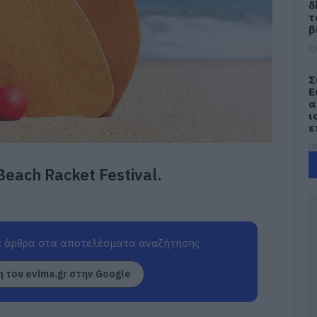
δ
τ
β
07
Σ
Ε
α
ι
ε
07
Beach Racket Festival.
Έ
ν
π
07
 άρθρα στα αποτελέσματα αναζήτησης
Η
ε
 του evima.gr στην Google
γ
Σ
έ