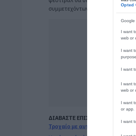
φεστιβάλ θα υπάρχει πλήρης υγει
Opted 
συμμετεχόντων και των επισκεπτ
Google 
I want t
web or d
I want t
purpose
I want 
I want t
web or d
I want t
or app.
ΔΙΑΒΑΣΤΕ ΕΠΙΣΗΣ
I want t
Τροχαίο με αυτοκίνητο μεγάλου 
I want t