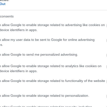
ονομική κάλυψη για την ασφάλεια των
Ε
Out
γ
ών.
μ
τ
consents
τ
07
o allow Google to enable storage related to advertising like cookies on
evice identifiers in apps.
Π
θ
o allow my user data to be sent to Google for online advertising
σ
s.
07
to allow Google to send me personalized advertising.
o allow Google to enable storage related to analytics like cookies on
evice identifiers in apps.
o allow Google to enable storage related to functionality of the website
o allow Google to enable storage related to personalization.
δήμου στην Εύβοια
o allow Google to enable storage related to security, including