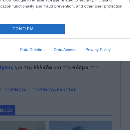
αλκίδας
cation functionality and fraud prevention, and other user protection.
 αγωνίας για ιστιοφόρο με ξένους επιβάτες
ην παραλία Αυλίδας
CONFIRM
gle News
Data Deletion
Data Access
Privacy Policy
ην Εύβοια
δήσεις
για την
Ελλάδα
και τον
Κόσμο
στο
ΤΟΥΡΝΟΥΑ
ΤΟΥΡΝΟΥΑ ΡΑΚΕΤΑΣ
ΥΒΟΙΑ