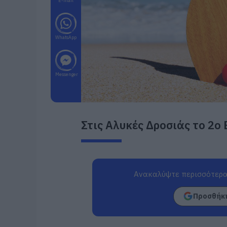
E-mail
WhatsApp
Messenger
Στις Αλυκές Δροσιάς το 2ο 
Ανακαλύψτε περισσότερα
Προσθήκη