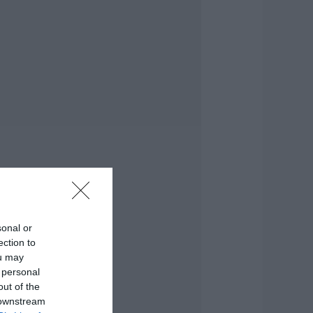
.08.2026 | 10:45
ι είναι οι
ανωματήδες και
ιατί έφτασαν σε
υτό το χωριό της
ύβοιας;
.08.2026 | 10:30
υγκλονίζει
αρτυρία εθελοντή
την Εύβοια: Ετσι
ώθηκε το Προκόπι
πό τη μεγάλη
ωτιά (vid)
.08.2026 | 10:15
sonal or
ίσαι διακοπές στην
ection to
ύβοια και θες
ou may
εύσεις στα
 personal
άρβουνα; Έλα στο
Παλιό Πιθάρι»!
out of the
 downstream
.08.2026 | 10:00