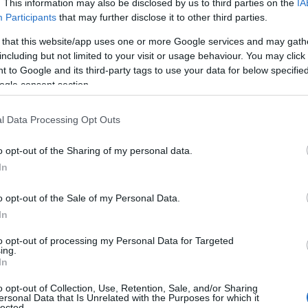
. This information may also be disclosed by us to third parties on the
IA
ρυφαίο θεσμό για το άθλημα σε πανελλαδικό
Participants
that may further disclose it to other third parties.
Σ
κ
 that this website/app uses one or more Google services and may gath
β
including but not limited to your visit or usage behaviour. You may click 
«
γματοποιηθούν αγώνες σε όλες τις
ε
 to Google and its third-party tags to use your data for below specifi
Ε
ogle consent section.
ές, καθώς και ποικίλες παράλληλες
07
μεγάλους. Παράλληλα, οι επισκέπτες θα έχουν
l Data Processing Opt Outs
ε δράσεις της διοργάνωσης και να
Ι
6
λεκτικά προϊόντα.
o opt-out of the Sharing of my personal data.
Ε
κ
In
ν
ναι η περαιτέρω διάδοση της ξυλορακέτας, η
τών και σωματείων, αλλά και η προβολή της
07
o opt-out of the Sale of my Personal Data.
In
ορισμών που συνδυάζουν αθλητισμό και
Υ
σ
to opt-out of processing my Personal Data for Targeted
Σ
ing.
6
In
ιήμερο γεμάτο αθλητική δράση, ψυχαγωγία
07
η θάλασσα, ενώ καθ’ όλη τη διάρκεια του
o opt-out of Collection, Use, Retention, Sale, and/or Sharing
ersonal Data that Is Unrelated with the Purposes for which it
lected.