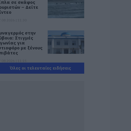
ίπλα σε σκάφος
ουριστών – Δείτε
ίντεο
.08.2026 | 11:30
υναγερμός στην
ύβοια: Στιγμές
γωνίας για
στιοφόρο με ξένους
πιβάτες
.08.2026 | 11:15
Όλες οι τελευταίες ειδήσεις
κτακτη διακοπή
ερού τώρα στην
αραλία Αυλίδας
.08.2026 | 11:00
 Κύμη στο
πίκεντρο της
αστρονομίας –
ήμερα η μεγάλη
ναρξη!