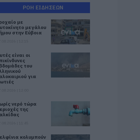
ΡΟΗ ΕΙΔΗΣΕΩΝ
ροχαίο με
υτοκίνητο μεγάλου
ήμου στην Εύβοια
.08.2026 | 12:15
υτές είναι οι
πικίνδυνες
βδομάδες του
λληνικού
αλοκαιριού για
ωτιές
.08.2026 | 12:00
ωρίς νερό τώρα
εριοχές της
αλκίδας
.08.2026 | 11:45
ελφίνια κολυμπούν