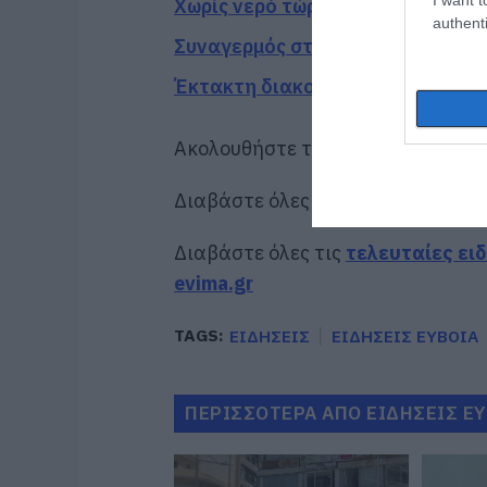
Χωρίς νερό τώρα περιοχές της Χ
authenti
Συναγερμός στην Εύβοια: Στιγμές
Έκτακτη διακοπή νερού τώρα στ
Ακολουθήστε το evima.gr στο
Goo
Διαβάστε όλες τις
ειδήσεις για τ
Διαβάστε όλες τις
τελευταίες ει
evima.gr
TAGS:
ΕΙΔΗΣΕΙΣ
ΕΙΔΗΣΕΙΣ ΕΥΒΟΙΑ
ΠΕΡΙΣΣΟΤΕΡΑ ΑΠΟ ΕΙΔΗΣΕΙΣ Ε