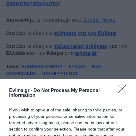
Δεκαπενταύγουστο!
Ακολουθήστε το evima.gr στο
Google News
Διαβάστε όλες τις
ειδήσεις για την Εύβοια
Διαβάστε όλες τις
τελευταίες ειδήσεις
για την
Ελλάδα
και τον
Κόσμο
στο
evima.gr
TAGS:
ΕΙΔΗΣΕΙΣ ΕΥΒΟΙΑ
ΕΥΒΟΙΑ
ΝΕΑ
ΟΛΥΜΠΙΑΚΟΣ
ΠΑΝΗΓΥΡΙΣΜΟΙ
ΡΟΗ ΕΙΔΗΣΕΩΝ
Evima.gr -
Do Not Process My Personal
Information
Εύβοια: Νέες πινακίδες για τον
κίνδυνο πυρκαγιάς – Σε ποια
σημεία τοποθετήθηκαν
If you wish to opt-out of the sale, sharing to third parties, or
processing of your personal or sensitive information for
09.08.2026 | 12:20
targeted advertising by us, please use the below opt-out
section to confirm your selection. Please note that after your
Ποιοι φοιτητές θα πάρουν έως
2.500 ευρώ για τη στέγαση
opt-out request is processed you may continue seeing