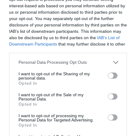
interest-based ads based on personal information utilized by
09.08.2026 | 12:00
us or personal information disclosed to third parties prior to
your opt-out. You may separately opt-out of the further
disclosure of your personal information by third parties on the
Συναγερμός στη Βόρεια Εύβοια:
Αγελάδες πετάγονται στο δρόμο-
IAB’s list of downstream participants. This information may
Η έκκληση ιερέα στους οδηγούς
also be disclosed by us to third parties on the
IAB’s List of
Downstream Participants
that may further disclose it to other
09.08.2026 | 11:40
third parties.
Ο Λευτέρης Στεργίου επιστρέφει
Please note that this website/app uses one or more Google
Personal Data Processing Opt Outs
στην Ιστιαία!
services and may gather and store information including but
09.08.2026 | 11:20
not limited to your visit or usage behaviour. You may click to
I want to opt-out of the Sharing of my
personal data.
grant or deny consent to Google and its third-party tags to
Opted In
use your data for below specified purposes in below Google
Συγκινεί Ενορία στην Εύβοια!
consent section.
I want to opt-out of the Sale of my
Συγκεντρώνει τρόφιμα για
Personal Data.
άπορες οικογένειες για τον
Opted In
Δεκαπενταύγουστο!
09.08.2026 | 11:00
I want to opt-out of processing my
Personal Data for Targeted Advertising.
Opted In
Σε πλήρη ετοιμότητα για
ενδεχόμενο πυρκαγιάς σήμερα ο