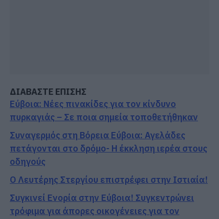
ΔΙΑΒΑΣΤΕ ΕΠΙΣΗΣ
Εύβοια: Νέες πινακίδες για τον κίνδυνο
πυρκαγιάς – Σε ποια σημεία τοποθετήθηκαν
Συναγερμός στη Βόρεια Εύβοια: Αγελάδες
πετάγονται στο δρόμο- Η έκκληση ιερέα στους
οδηγούς
Ο Λευτέρης Στεργίου επιστρέφει στην Ιστιαία!
Συγκινεί Ενορία στην Εύβοια! Συγκεντρώνει
τρόφιμα για άπορες οικογένειες για τον