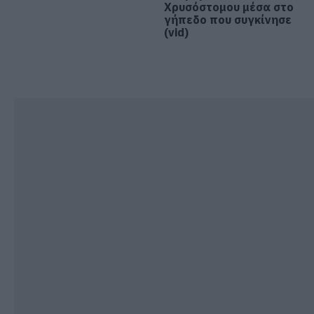
Χρυσόστομου μέσα στο
γήπεδο που συγκίνησε
Φωτιά στην Εύβοια σε ξερά χόρτα
(vid)
09.08.2026 | 00:10