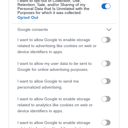
Δήμος Χαλκιδέων- Χρήσιμα
I want to opt-out of Collection, Use,
Retention, Sale, and/or Sharing of my
τηλέφωνα
Personal Data that Is Unrelated with the
Όλες οι τελευταίες ειδήσεις
Purposes for which it was collected.
09.08.2026 | 10:40
Opted Out
Γνωρίζατε ότι υπάρχει Λουτράκι
Google consents
και στην Εύβοια;
ΠΕΡΙΣΣΟΤΕΡΑ ΑΠΟ ΑΘΛΗΤΙΚΑ
09.08.2026 | 10:20
I want to allow Google to enable storage
related to advertising like cookies on web or
device identifiers in apps.
Μεγάλο συναυλία σήμερα στην
Εύβοια με γνωστό καλλιτέχνη του
I want to allow my user data to be sent to
βιολιού!
Google for online advertising purposes.
09.08.2026 | 10:00
I want to allow Google to send me
Χωρίς ρεύμα σήμερα Κυριακή 9,
personalized advertising.
Αυγούστου πολλές περιοχές στην
Ο Λευτέρης Στεργίου
Σε δημοπρασία η
Εύβοια
επιστρέφει στην
μπάλα των ιστορικών
I want to allow Google to enable storage
Ιστιαία!
γκολ του Μαραντόνα
09.08.2026 | 09:40
related to analytics like cookies on web or
device identifiers in apps.
Σε αυτή την Ενορία του Οσίου
Ιωάννη του Ρώσσου λειτούργησε
I want to allow Google to enable storage
χθες ο Μητροπολίτης Χαλκίδος