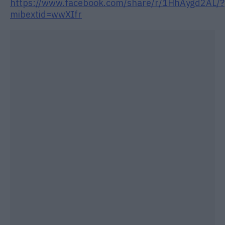
https://www.facebook.com/share/r/1HhAygd2AL/?
mibextid=wwXIfr