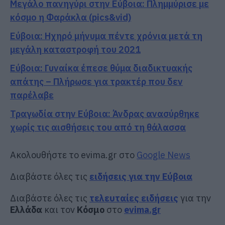
Μεγάλο πανηγύρι στην Εύβοια: Πλημμύρισε με
κόσμο η Φαράκλα (pics&vid)
Εύβοια: Ηχηρό μήνυμα πέντε χρόνια μετά τη
μεγάλη καταστροφή του 2021
Εύβοια: Γυναίκα έπεσε θύμα διαδικτυακής
απάτης – Πλήρωσε για τρακτέρ που δεν
παρέλαβε
Τραγωδία στην Εύβοια: Άνδρας ανασύρθηκε
χωρίς τις αισθήσεις του από τη θάλασσα
Ακολουθήστε το evima.gr στο
Google News
Διαβάστε όλες τις
ειδήσεις για την Εύβοια
Διαβάστε όλες τις
τελευταίες ειδήσεις
για την
Ελλάδα
και τον
Κόσμο
στο
evima.gr