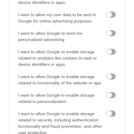
07.08.2026 | 19:00
device identifiers in apps.
παρέλαβε
I want to allow my user data to be sent to
Αυτός ο δήμος της Εύβοιας πάει
Google for online advertising purposes.
στα δικαστήρια για τις
ανεμογεννήτριες
I want to allow Google to send me
07.08.2026 | 18:40
personalized advertising.
Τραγική κατάληξη είχε η
I want to allow Google to enable storage
θαλάσσια εκδρομή για 57χρονο
related to analytics like cookies on web or
Ανακοινώθηκαν νέες
Δείτε τι έκανε Δήμος
τουρίστα
device identifiers in apps.
προσλήψεις σε δήμο
της Εύβοιας για τις
07.08.2026 | 18:20
της Εύβοιας: Δείτε εδώ
φωτιές
I want to allow Google to enable storage
related to functionality of the website or app.
Βαρύ πένθος για τον εκπαιδευτικό
από την Εύβοια που έφυγε από τη
ζωή
I want to allow Google to enable storage
related to personalization.
07.08.2026 | 18:00
I want to allow Google to enable storage
related to security, including authentication
functionality and fraud prevention, and other
user protection.