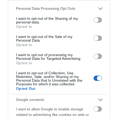
διπλάσια σύνταξη τον Αύγουστο
Please note that this website/app uses one or more Google
07.08.2026 | 20:20
Personal Data Processing Opt Outs
services and may gather and store information including but
not limited to your visit or usage behaviour. You may click to
I want to opt-out of the Sharing of my
personal data.
Δείτε τι έκανε Δήμος της Εύβοιας
grant or deny consent to Google and its third-party tags to
Opted In
για τις φωτιές
use your data for below specified purposes in below Google
consent section.
07.08.2026 | 20:00
Μεγάλο πανηγύρι στην
Εύβοια: Ηχηρό μήνυμα
I want to opt-out of the Sale of my
Personal Data.
Εύβοια: Πλημμύρισε με
πέντε χρόνια μετά τη
Opted In
κόσμο η Φαράκλα
μεγάλη καταστροφή
(pics&vid)
του 2021
Μητέρα και γιος οι νεκροί από τη
I want to opt-out of processing my
σύγκρουση αυτοκινήτου με
Personal Data for Targeted Advertising.
φορτηγό
Opted In
07.08.2026 | 19:40
I want to opt-out of Collection, Use,
Retention, Sale, and/or Sharing of my
Ράγισαν καρδιές στην Εύβοια: Το
Personal Data that Is Unrelated with the
Purposes for which it was collected.
τελευταίο «αντίο» στον 36χρονο
Opted Out
επιχειρηματία
07.08.2026 | 19:10
Google consents
Εύβοια: Γυναίκα έπεσε
Τραγωδία στην Εύβοια:
θύμα διαδικτυακής
Άνδρας ανασύρθηκε
Νέο επίδομα 600 ευρώ για
I want to allow Google to enable storage
απάτης – Πλήρωσε για
χωρίς τις αισθήσεις του
σπουδαστές: Οι δικαιούχοι
related to advertising like cookies on web or
τρακτέρ που δεν
από τη θάλασσα