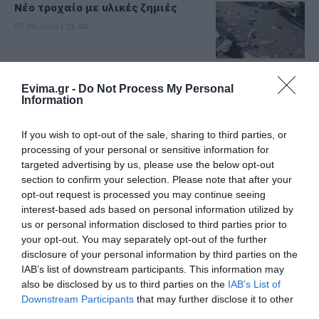
Νέο τροχαίο με υλικές ζημιές
07.08.2026 | 21:40
Εύβοια: Γυναίκα έπεσε θύμα
Evima.gr -
Do Not Process My Personal
διαδικτυακής απάτης – Πλήρωσε
Information
για τρακτέρ που δεν παρέλαβε
07.08.2026 | 21:20
If you wish to opt-out of the sale, sharing to third parties, or
processing of your personal or sensitive information for
Τραγωδία στην Εύβοια: Άνδρας
targeted advertising by us, please use the below opt-out
ανασύρθηκε χωρίς τις αισθήσεις
section to confirm your selection. Please note that after your
του από τη θάλασσα
opt-out request is processed you may continue seeing
07.08.2026 | 20:57
interest-based ads based on personal information utilized by
Όλες οι τελευταίες ειδήσεις
us or personal information disclosed to third parties prior to
Ανακοινώθηκαν νέες προσλήψεις
your opt-out. You may separately opt-out of the further
σε δήμο της Εύβοιας: Δείτε εδώ
disclosure of your personal information by third parties on the
07.08.2026 | 20:40
IAB’s list of downstream participants. This information may
ΠΕΡΙΣΣΟΤΕΡΑ ΑΠΟ ΕΙΔΗΣΕΙΣ ΕΥΒΟΙΑ
also be disclosed by us to third parties on the
IAB’s List of
Downstream Participants
that may further disclose it to other
Ποιοι και γιατί θα πάρουν
third parties.