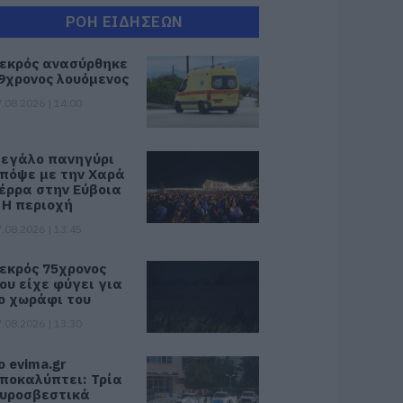
ΡΟΗ ΕΙΔΗΣΕΩΝ
εκρός ανασύρθηκε
9χρονος λουόμενος
.08.2026 | 14:00
εγάλο πανηγύρι
πόψε με την Χαρά
έρρα στην Εύβοια
 Η περιοχή
.08.2026 | 13:45
εκρός 75χρονος
ου είχε φύγει για
ο χωράφι του
.08.2026 | 13:30
ο evima.gr
ποκαλύπτει: Τρία
υροσβεστικά