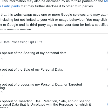
. This information may also be disclosed by us to third parties on the
IA
Τετάρτη, με στόχο τη βελτίωση της ασφάλειας
Participants
that may further disclose it to other third parties.
Σ
κεκριμένο τμήμα του δρόμου.
Ε
 that this website/app uses one or more Google services and may gath
α
including but not limited to your visit or usage behaviour. You may click 
ι
 to Google and its third-party tags to use your data for below specifi
ε
ogle consent section.
07
l Data Processing Opt Outs
Έ
ν
π
o opt-out of the Sharing of my personal data.
07
In
Η
o opt-out of the Sale of my Personal Data.
ε
In
γ
Σ
to opt-out of processing my Personal Data for Targeted
έ
ing.
In
07
o opt-out of Collection, Use, Retention, Sale, and/or Sharing
Τ
ersonal Data that Is Unrelated with the Purposes for which it
γ
lected.