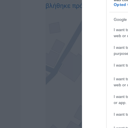
Opted 
Google 
I want t
web or d
I want t
purpose
I want 
I want t
web or d
I want t
or app.
I want t
I want t