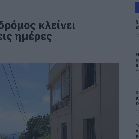
δρόμος κλείνει
Ν
6
εις ημέρες
07
Μ
α
Β
–
07
Ν
π
τ
07
Τ
Α
π