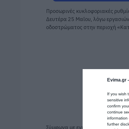
Προσωρινές κυκλοφοριακές ρυθμίσ
Δευτέρα 25 Μαΐου, λόγω εργασιώ
οδοστρώματος στην περιοχή «Κα
Evima.gr 
If you wish 
sensitive in
confirm you
continue se
information 
further disc
Σύμφωνα με ενημέρωση του Δήμου 