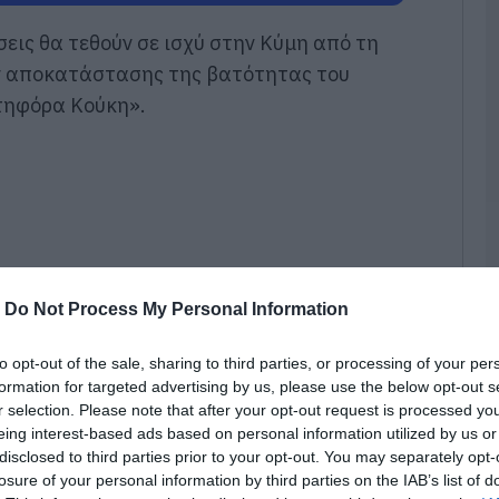
α
δ
εις θα τεθούν σε ισχύ στην
Κύμη
από τη
07
ν αποκατάστασης της βατότητας του
τηφόρα Κούκη».
Α
ε
ε
ε
κ
φ
07
Χ
π
-
Do Not Process My Personal Information
Χ
07
to opt-out of the sale, sharing to third parties, or processing of your per
formation for targeted advertising by us, please use the below opt-out s
Δ
r selection. Please note that after your opt-out request is processed y
δ
eing interest-based ads based on personal information utilized by us or
τ
disclosed to third parties prior to your opt-out. You may separately opt-
β
losure of your personal information by third parties on the IAB’s list of
Κύμης-Αλιβερίου, οι εργασίες αναμένεται να
07