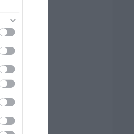
ιατί έφτασαν σε
υτό το χωριό της
ύβοιας;
.08.2026 | 10:30