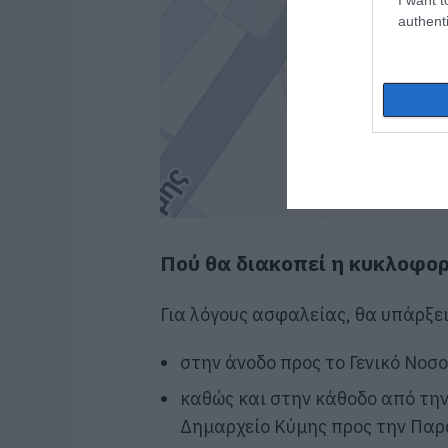
authenti
Πού θα διακοπεί η κυκλοφο
Για λόγους ασφαλείας, θα υπάρξε
στην άνοδο προς το
Γενικό Νοσ
καθώς και στην κάθοδο από την
Δημαρχείο Κύμης προς την Παρ