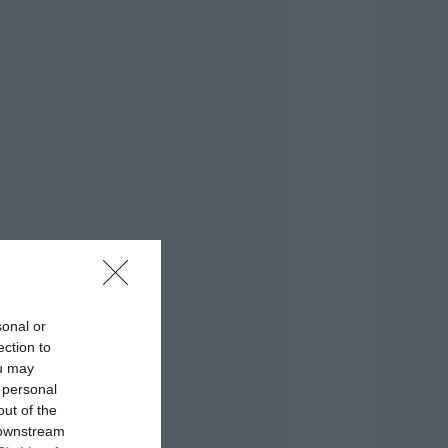
υτοκίνητο μεγάλου
ήμου στην Εύβοια
.08.2026 | 12:15
υτές είναι οι
πικίνδυνες
βδομάδες του
λληνικού
αλοκαιριού για
ωτιές
.08.2026 | 12:00
ωρίς νερό τώρα
εριοχές της
αλκίδας
.08.2026 | 11:45
sonal or
ection to
ελφίνια κολυμπούν
ou may
ίπλα σε σκάφος
 personal
ουριστών – Δείτε
out of the
ίντεο
 downstream
.08.2026 | 11:30