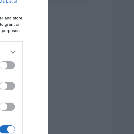
B’s List of
υναγερμός στην
ύβοια: Στιγμές
er and store
γωνίας για
to grant or
στιοφόρο με ξένους
ed purposes
πιβάτες
.08.2026 | 11:15
κτακτη διακοπή
ερού τώρα στην
αραλία Αυλίδας
.08.2026 | 11:00
 Κύμη στο
πίκεντρο της
αστρονομίας –
ήμερα η μεγάλη
ναρξη!
.08.2026 | 10:45
ι είναι οι
ανωματήδες και