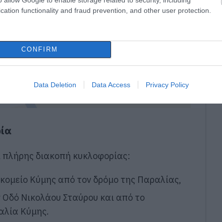
cation functionality and fraud prevention, and other user protection.
CONFIRM
Data Deletion
Data Access
Privacy Policy
ρία
ι πλήρης διακοπή κυκλοφορίας:
οκομείο Κύμης
από τον δρόμο της Παραλίας,
 Οδό Νικολάου Σταύρου και από το
αλία Κύμης.