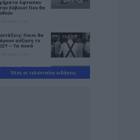
χήματα έφτασαν
την Εύβοια! Που θα
οθούν
.08.2026 | 13:05
υντάξεις: Ποιοι θα
άρουν αύξηση το
027 – Τα ποσά
.08.2026 | 13:00
κύρος: Στάχτη
Όλες οι τελευταίες ειδήσεις
άνω από 1.000
τρέμματα στο
ησί – Νέες εικόνες
.08.2026 | 12:45
ώς θα πληρωθούν
σοι δουλέψουν στις
5 Αυγούστου
.08.2026 | 12:30
ροχαίο με