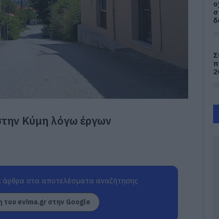
ο
σ
δ
07
Σ
π
2
07
Σ
π
στην Κύμη λόγω έργων
σ
Ν
07
Π
ό
 άρθρα στα αποτελέσματα αναζήτησης
1
07
 του evima.gr στην Google
Τ