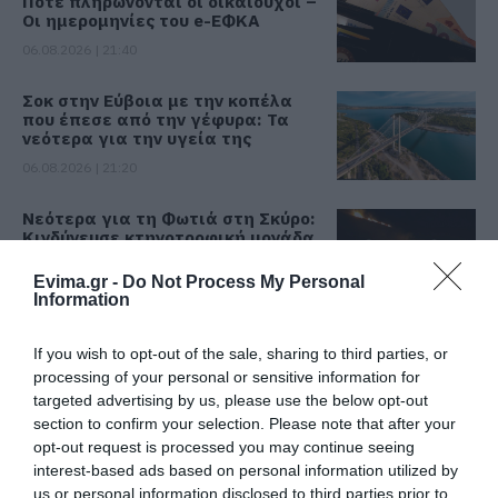
Πότε πληρώνονται οι δικαιούχοι –
Οι ημερομηνίες του e-ΕΦΚΑ
06.08.2026 | 21:40
Σοκ στην Εύβοια με την κοπέλα
που έπεσε από την γέφυρα: Τα
νεότερα για την υγεία της
06.08.2026 | 21:20
Νεότερα για τη Φωτιά στη Σκύρο:
Κινδύνευσε κτηνοτροφική μονάδα
– Νέο βίντεο
Evima.gr -
Do Not Process My Personal
06.08.2026 | 21:00
Information
Καφές: Τα οφέλη της μέτριας
κατανάλωσης σύμφωνα με ειδικό
If you wish to opt-out of the sale, sharing to third parties, or
στο μικροβίωμα του εντέρου
processing of your personal or sensitive information for
targeted advertising by us, please use the below opt-out
06.08.2026 | 21:00
Όλες οι τελευταίες ειδήσεις
section to confirm your selection. Please note that after your
opt-out request is processed you may continue seeing
«Ανάσα» για τους αγρότες στην
interest-based ads based on personal information utilized by
Εύβοια: Ολοκληρώθηκε μεγάλο
έργο
us or personal information disclosed to third parties prior to