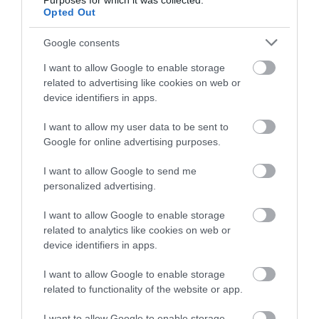
Purposes for which it was collected.
Opted Out
Σοκ στην Εύβοια με την
Νεότερα για τη Φωτιά
κοπέλα που έπεσε από
Φωτιά στη Σκύρο: Συνεχίζει να
στη Σκύρο: Κινδύνευσε
καίει στο Νησί, συγκλονιστική
την γέφυρα: Τα
κτηνοτροφική μονάδα
Google consents
μαρτυρία – Νέες εικόνες και
νεότερα για την υγεία
– Νέο βίντεο
βίντεο
της
I want to allow Google to enable storage
related to advertising like cookies on web or
06.08.2026 | 19:40
device identifiers in apps.
Ξεκινάει τεράστιο έργο αξίας
2.425.000€ στην Εύβοια – Δείτε
I want to allow my user data to be sent to
πού
Google for online advertising purposes.
06.08.2026 | 19:20
I want to allow Google to send me
personalized advertising.
Ο μεγαλύτερος αυτοκινητόδρομος
της Ευρώπης κατασκευάζεται
«Ανάσα» για τους
Θρήνος στην Εύβοια:
στην Ελλάδα – Πού θα γίνει
I want to allow Google to enable storage
αγρότες στην Εύβοια:
Έφυγε από τη ζωή ο
related to analytics like cookies on web or
Ολοκληρώθηκε μεγάλο
37χρονος που είχε
06.08.2026 | 19:00
έργο
τροχαίο με
device identifiers in apps.
αγριογούρουνο
Συγκίνηση στην Εύβοια: Νέοι από
I want to allow Google to enable storage
τη Ρουμανία συνόδευσαν την Ιερή
Εικόνα
related to functionality of the website or app.
06.08.2026 | 18:40
I want to allow Google to enable storage