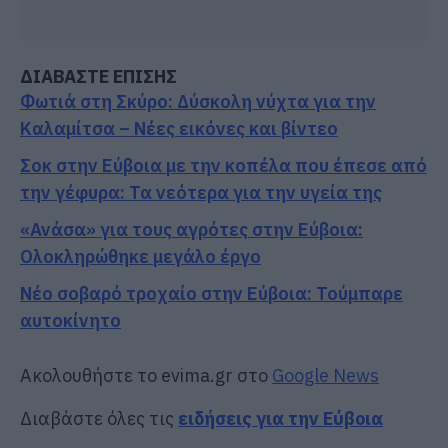
ΔΙΑΒΑΣΤΕ ΕΠΙΣΗΣ
Φωτιά στη Σκύρο: Δύσκολη νύχτα για την
Καλαμίτσα – Νέες εικόνες και βίντεο
Σοκ στην Εύβοια με την κοπέλα που έπεσε από
την γέφυρα: Τα νεότερα για την υγεία της
«Ανάσα» για τους αγρότες στην Εύβοια:
Ολοκληρώθηκε μεγάλο έργο
Νέο σοβαρό τροχαίο στην Εύβοια: Τούμπαρε
αυτοκίνητο
Ακολουθήστε το evima.gr στο
Google News
Διαβάστε όλες τις
ειδήσεις για την Εύβοια