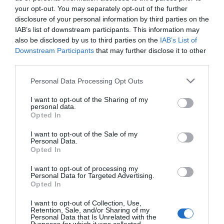
ΠΕΡΙΣΣΟΤΕΡΑ ΑΠΟ ΕΙΔΗΣΕΙΣ ΕΥΒΟΙΑ
your opt-out. You may separately opt-out of the further
06.08.2026 | 20:40
disclosure of your personal information by third parties on the
IAB’s list of downstream participants. This information may
Ο λόγος που τηγανίζουμε ψάρια
also be disclosed by us to third parties on the
IAB’s List of
του Σωτήρος – Πως θα κάνετε το
τέλειο μαγείρεμα
Downstream Participants
that may further disclose it to other
third parties.
06.08.2026 | 20:20
Please note that this website/app uses one or more Google
Personal Data Processing Opt Outs
Θρήνος στην Εύβοια: Έφυγε από
services and may gather and store information including but
τη ζωή ο 37χρονος που είχε
not limited to your visit or usage behaviour. You may click to
I want to opt-out of the Sharing of my
τροχαίο με αγριογούρουνο
Φωτιά στη Σκύρο:
Εύβοια: Με κατάνυξη
personal data.
grant or deny consent to Google and its third-party tags to
Δύσκολη νύχτα για την
και πλήθος κόσμου η
Opted In
06.08.2026 | 20:20
use your data for below specified purposes in below Google
Καλαμίτσα – Νέες
μεγάλη γιορτή στους
εικόνες και βίντεο
Ωρεούς – Παρών ο
consent section.
I want to opt-out of the Sale of my
Νέο σοβαρό τροχαίο στην Εύβοια:
Θανάσης Ζεμπίλης
Personal Data.
Τούμπαρε αυτοκίνητο
Opted In
06.08.2026 | 20:00
I want to opt-out of processing my
Personal Data for Targeted Advertising.
Opted In
Έσπασαν πιάτα στο κεφάλι του
Αταμάν – Βίντεο από τη Σύμη
I want to opt-out of Collection, Use,
Retention, Sale, and/or Sharing of my
06.08.2026 | 19:40
Personal Data that Is Unrelated with the