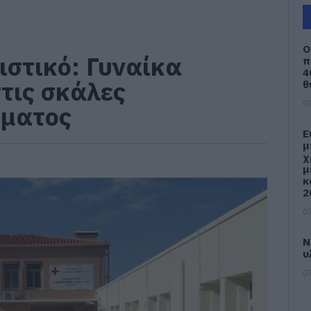
Ο
ιστικό: Γυναίκα
π
4
τις σκάλες
θ
07
ήματος
Ε
μ
χ
μ
κ
2
07
Ν
υ
07