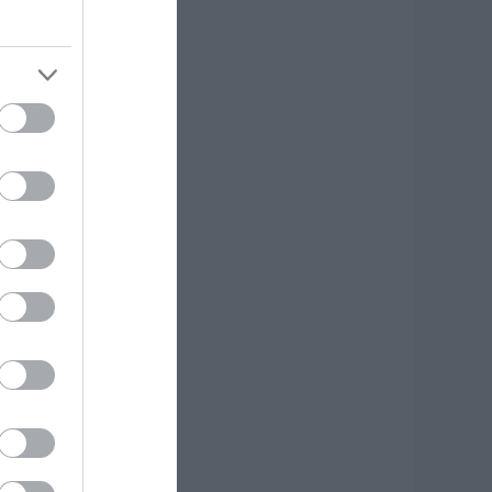
φυγε από τη ζωή
.08.2026 | 18:00
υτοψία στα
αμένα: 37 σπίτια
ρίθηκαν
ατεδαφιστέα στο
όρτο Γερμενό
.08.2026 | 17:40