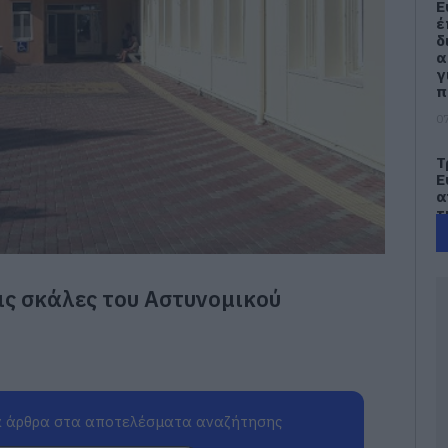
Ε
έ
δ
α
γ
π
07
Τ
Ε
α
τ
α
07
ις σκάλες του Αστυνομικού
Α
π
τ
ε
07
 άρθρα στα αποτελέσματα αναζήτησης
Π
π