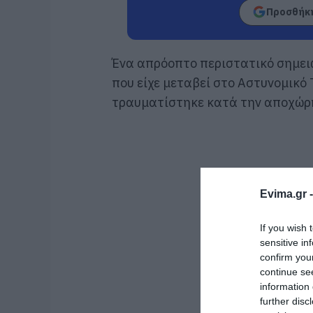
Προσθήκη
Ένα απρόοπτο περιστατικό σημει
που είχε μεταβεί στο Αστυνομικό
τραυματίστηκε κατά την αποχώρη
Evima.gr 
If you wish 
sensitive in
confirm you
continue se
information 
further disc