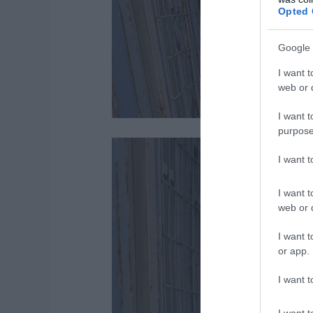
Opted 
Google 
I want t
web or d
I want t
purpose
I want 
I want t
web or d
I want t
or app.
I want t
I want t