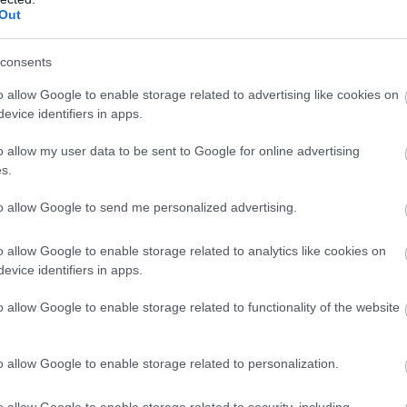
έ
Out
07
consents
Α
κ
o allow Google to enable storage related to advertising like cookies on
κ
κ
evice identifiers in apps.
Π
o allow my user data to be sent to Google for online advertising
07
s.
to allow Google to send me personalized advertising.
o allow Google to enable storage related to analytics like cookies on
evice identifiers in apps.
o allow Google to enable storage related to functionality of the website
o allow Google to enable storage related to personalization.
o allow Google to enable storage related to security, including