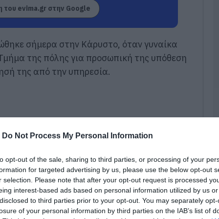
σ
 του evima.gr στην Google
Α
07
ώθηκε σήμερα στην Κάρυστο, όταν γυναίκα
Δ
Δ
 Τμήμα της πόλης για προσωπική της υπόθεση
γ
σή της από την υπηρεσία.
07
Μ
ν
σ
α
φ
-
Do Not Process My Personal Information
07
to opt-out of the sale, sharing to third parties, or processing of your per
Ρ
formation for targeted advertising by us, please use the below opt-out s
σ
r selection. Please note that after your opt-out request is processed y
τ
eing interest-based ads based on personal information utilized by us or
σ
ε
disclosed to third parties prior to your opt-out. You may separately opt-
losure of your personal information by third parties on the IAB’s list of
07