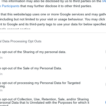
. This information may also be disclosed by us to third parties on the
IA
Participants
that may further disclose it to other third parties.
Ν
α, ενώ κατέβαινε τις σκάλες του κτιρίου,
ε
 that this website/app uses one or more Google services and may gath
σ
 και έπεσε, με αποτέλεσμα να τραυματιστεί.
including but not limited to your visit or usage behaviour. You may click 
δ
 to Google and its third-party tags to use your data for below specifi
07
ogle consent section.
Α
Ε
l Data Processing Opt Outs
δ
α
o opt-out of the Sharing of my personal data.
07
In
Τ
o opt-out of the Sale of my Personal Data.
ε
ε
In
5
to opt-out of processing my Personal Data for Targeted
07
ing.
In
Β
ε
o opt-out of Collection, Use, Retention, Sale, and/or Sharing
τ
ersonal Data that Is Unrelated with the Purposes for which it
lected.