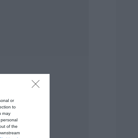
ύνταξη τον
ύγουστο
.08.2026 | 20:20
είτε τι έκανε
ήμος της Εύβοιας
ια τις φωτιές
.08.2026 | 20:00
ητέρα και γιος οι
εκροί από τη
ύγκρουση
υτοκινήτου με
ορτηγό
.08.2026 | 19:40
sonal or
άγισαν καρδιές
ection to
την Εύβοια: Το
ou may
ελευταίο «αντίο»
 personal
τον 36χρονο
πιχειρηματία
out of the
 downstream
.08.2026 | 19:10