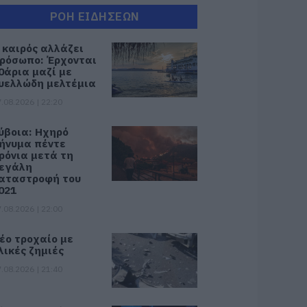
ΡΟΗ ΕΙΔΗΣΕΩΝ
 καιρός αλλάζει
ρόσωπο: Έρχονται
0άρια μαζί με
υελλώδη μελτέμια
.08.2026 | 22:20
ύβοια: Ηχηρό
ήνυμα πέντε
ρόνια μετά τη
εγάλη
αταστροφή του
021
.08.2026 | 22:00
έο τροχαίο με
λικές ζημιές
.08.2026 | 21:40