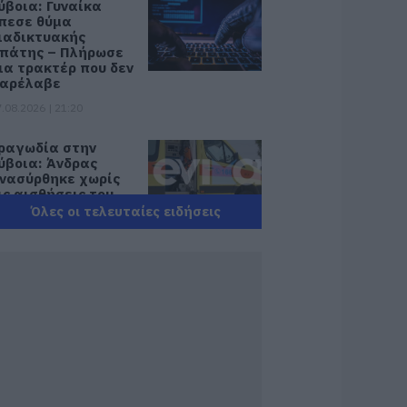
ύβοια: Γυναίκα
πεσε θύμα
ιαδικτυακής
πάτης – Πλήρωσε
ια τρακτέρ που δεν
αρέλαβε
.08.2026 | 21:20
ραγωδία στην
ύβοια: Άνδρας
νασύρθηκε χωρίς
ις αισθήσεις του
πό τη θάλασσα
Όλες οι τελευταίες ειδήσεις
.08.2026 | 20:57
νακοινώθηκαν νέες
ροσλήψεις σε δήμο
ης Εύβοιας: Δείτε
δώ
.08.2026 | 20:40
οιοι και γιατί θα
άρουν διπλάσια