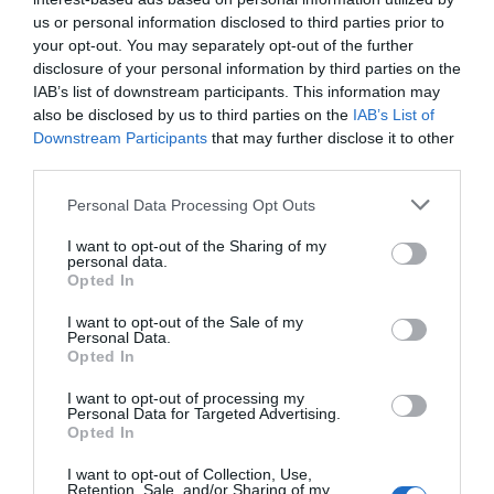
us or personal information disclosed to third parties prior to
Εύβοια: Έργα οδοποιίας 2,4 εκατ.
your opt-out. You may separately opt-out of the further
ευρώ – Ποιοι δρόμοι αλλάζουν
disclosure of your personal information by third parties on the
09.08.2026 | 15:00
IAB’s list of downstream participants. This information may
also be disclosed by us to third parties on the
IAB’s List of
Εύβοια: Προσοχή! Που
Χάος στην Εύβοια:
Downstream Participants
that may further disclose it to other
απαγορεύεται η
Ουρά χιλιομέτρων
Τουρισμός για Όλους 2026-2027:
third parties.
κυκλοφορία οχημάτων
μέσα στον Αύγουστο –
Ποιοι κάνουν αίτηση σήμερα –
και πεζών
«Κινδυνεύουμε να
Έως 600 ευρώ η επιδότηση
Please note that this website/app uses one or more Google
χάσουμε το πλοίο!»
Personal Data Processing Opt Outs
services and may gather and store information including but
09.08.2026 | 14:40
not limited to your visit or usage behaviour. You may click to
I want to opt-out of the Sharing of my
personal data.
grant or deny consent to Google and its third-party tags to
Έκτακτα μέτρα και απαγορεύσεις
Opted In
σήμερα στην Εύβοια – Μεγάλη
use your data for below specified purposes in below Google
προσοχή!
consent section.
I want to opt-out of the Sale of my
Personal Data.
09.08.2026 | 14:20
Opted In
e-ΕΦΚΑ και ΔΥΠΑ: Ποιοι
I want to opt-out of processing my
δικαιούχοι πληρώνονται έως τις
Personal Data for Targeted Advertising.
Νέα τραγωδία σε
Εύβοια: Έργα
14 Αυγούστου
Opted In
παραλία της Εύβοιας:
οδοποιίας 2,4 εκατ.
Πέθανε άνδρας
ευρώ – Ποιοι δρόμοι
09.08.2026 | 14:00
αλλάζουν
I want to opt-out of Collection, Use,
Retention, Sale, and/or Sharing of my