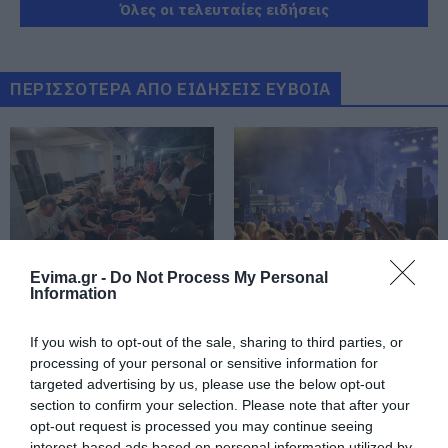
09.08.2026 | 16:40
Όλες οι τελευταίες ειδήσεις
Χάος στην Εύβοια: Ουρά
χιλιομέτρων μέσα στον Αύγουστο
– «Κινδυνεύουμε να χάσουμε το
ΠΕΡΙΣΣΟΤΕΡΑ ΑΠΟ ΕΙΔΗΣΕΙΣ ΕΥΒΟΙΑ
πλοίο!»
09.08.2026 | 16:20
Παραλία «διαμάντι»: Θυμίζει
Κουφονήσια και απέχει μόλις 1,5
ώρα από την Αθήνα
09.08.2026 | 16:00
Νέα τραγωδία σε παραλία της
Evima.gr -
Do Not Process My Personal
Εύβοιας: Πέθανε άνδρας
Information
Εύβοια: Όλο το χωριό
Χαμός με πασίγνωστο
ενώνεται για το
τραγουδιστή στην
09.08.2026 | 15:40
«στιφάδο της
Εύβοια – Δείτε τι έγινε
If you wish to opt-out of the sale, sharing to third parties, or
Παναγίας» – Το έθιμο
processing of your personal or sensitive information for
που συνεχίζεται
Market Pass: Νέος κύκλος από το
targeted advertising by us, please use the below opt-out
φθινόπωρο του 2026 – Πότε
section to confirm your selection. Please note that after your
αναμένονται οι πληρωμές
opt-out request is processed you may continue seeing
09.08.2026 | 15:20
interest-based ads based on personal information utilized by