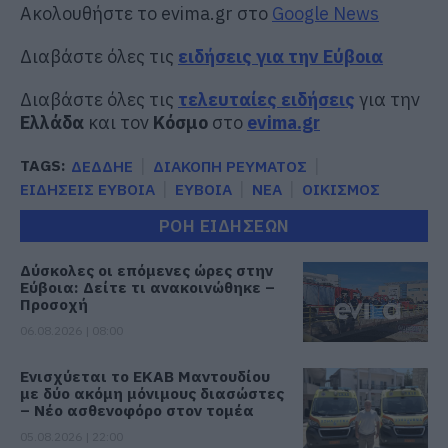
Ακολουθήστε το evima.gr στο
Google News
Διαβάστε όλες τις
ειδήσεις για την Εύβοια
Διαβάστε όλες τις
τελευταίες ειδήσεις
για την
Ελλάδα
και τον
Κόσμο
στο
evima.gr
TAGS:
ΔΕΔΔΗΕ
ΔΙΑΚΟΠΗ ΡΕΥΜΑΤΟΣ
ΕΙΔΗΣΕΙΣ ΕΥΒΟΙΑ
ΕΥΒΟΙΑ
ΝΕΑ
ΟΙΚΙΣΜΟΣ
ΡΟΗ ΕΙΔΗΣΕΩΝ
Δύσκολες οι επόμενες ώρες στην
Εύβοια: Δείτε τι ανακοινώθηκε –
Προσοχή
06.08.2026 | 08:00
Ενισχύεται το ΕΚΑΒ Μαντουδίου
με δύο ακόμη μόνιμους διασώστες
– Νέο ασθενοφόρο στον τομέα
05.08.2026 | 22:00