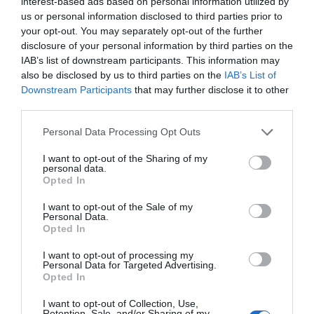
interest-based ads based on personal information utilized by
Ο απόλυτος οδηγός για να ζήσεις
us or personal information disclosed to third parties prior to
τη Σαντορίνη από τη θάλασσα
your opt-out. You may separately opt-out of the further
05.08.2026 | 19:00
disclosure of your personal information by third parties on the
IAB’s list of downstream participants. This information may
Απάτη-σοκ στην
Φωτιά σε λεωφορείο
also be disclosed by us to third parties on the
IAB’s List of
Κρίσιμες ώρες για άνδρα που
Εύβοια: «Βγάλτε τα
στην Εύβοια
Downstream Participants
that may further disclose it to other
τραυματίστηκε σε τροχαίο στην
χρυσαφικά στο
third parties.
Εύβοια
μπαλκόνι» – Έχασε
9.500 ευρώ και
05.08.2026 | 18:40
Please note that this website/app uses one or more Google
Personal Data Processing Opt Outs
κοσμήματα
services and may gather and store information including but
Τρόμος σε πτήση της Air India: Το
not limited to your visit or usage behaviour. You may click to
I want to opt-out of the Sharing of my
αεροσκάφος έχασε απότομα ύψος
personal data.
grant or deny consent to Google and its third-party tags to
– 17 τραυματίες
Opted In
use your data for below specified purposes in below Google
05.08.2026 | 18:20
consent section.
I want to opt-out of the Sale of my
Personal Data.
Opted In
Μεγάλη προσοχή στην Εύβοια:
Νέα τηλεφωνική απάτη
I want to opt-out of processing my
05.08.2026 | 18:00
Personal Data for Targeted Advertising.
Καθαρό και άφθονο
Νύχτα τρόμου στην
Opted In
νερό σε αυτή την
Εύβοια: Διέρρηξαν
περιοχή της Εύβοιας
σπίτι 95χρονης και
I want to opt-out of Collection, Use,
Μύκονος: Έψαχναν τσάντα και
προκάλεσαν σοβαρές
Retention, Sale, and/or Sharing of my