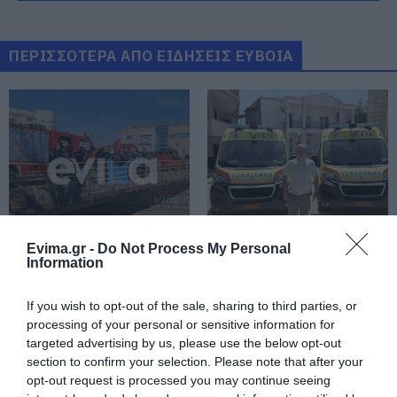
Η λειτουργία στα κλειδιά του
αυτοκινήτου που λίγοι οδηγοί
γνωρίζουν και είναι πολύ χρήσιμη
το καλοκαίρι
ΠΕΡΙΣΣΟΤΕΡΑ ΑΠΟ ΕΙΔΗΣΕΙΣ ΕΥΒΟΙΑ
05.08.2026 | 20:20
Καθαρό και άφθονο νερό σε αυτή
την περιοχή της Εύβοιας
05.08.2026 | 20:00
Καραμπόλα τεσσάρων οχημάτων
προκάλεσε αναστάτωση στην
κυκλοφορία
Δύσκολες οι επόμενες
Ενισχύεται το ΕΚΑΒ
Evima.gr -
Do Not Process My Personal
ώρες στην Εύβοια:
Μαντουδίου με δύο
Information
05.08.2026 | 19:40
Δείτε τι ανακοινώθηκε
ακόμη μόνιμους
– Προσοχή
διασώστες – Νέο
Νύχτα τρόμου στην Εύβοια:
ασθενοφόρο στον
If you wish to opt-out of the sale, sharing to third parties, or
Διέρρηξαν σπίτι 95χρονης και
τομέα
processing of your personal or sensitive information for
προκάλεσαν σοβαρές ζημιές σε
targeted advertising by us, please use the below opt-out
ταβέρνα
section to confirm your selection. Please note that after your
05.08.2026 | 19:20
opt-out request is processed you may continue seeing