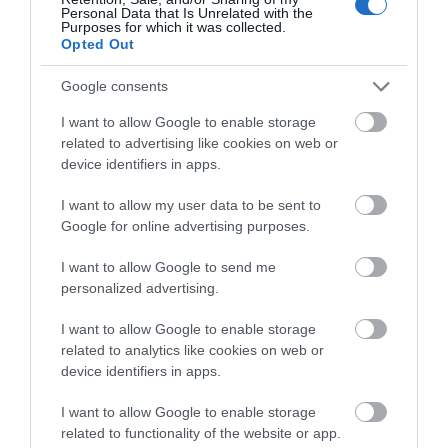
Rolex αξίας 75.000 ευρώ – Η
ζημιές σε ταβέρνα
Personal Data that Is Unrelated with the
ανακάλυψη κάτω από τα βράχια
Purposes for which it was collected.
Opted Out
05.08.2026 | 17:40
Google consents
I want to allow Google to enable storage
related to advertising like cookies on web or
device identifiers in apps.
I want to allow my user data to be sent to
Google for online advertising purposes.
I want to allow Google to send me
personalized advertising.
I want to allow Google to enable storage
related to analytics like cookies on web or
device identifiers in apps.
I want to allow Google to enable storage
related to functionality of the website or app.