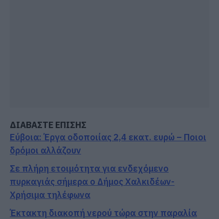
ΔΙΑΒΑΣΤΕ ΕΠΙΣΗΣ
Εύβοια: Έργα οδοποιίας 2,4 εκατ. ευρώ – Ποιοι
δρόμοι αλλάζουν
Σε πλήρη ετοιμότητα για ενδεχόμενο
πυρκαγιάς σήμερα ο Δήμος Χαλκιδέων-
Χρήσιμα τηλέφωνα
Έκτακτη διακοπή νερού τώρα στην παραλία