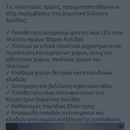
Τις τελευταίες ημέρες, πραγματοποιήθηκαν οι
εξής παρεμβάσεις στη Δημοτική Ενότητα
Αυλίδα
ς:
✓
Τοποθέτηση σύγχρονων φωτιστικών
LED
στην
πλατεία Ηρώων Φάρου Αυλίδας
✓
Π
λύσι
μο
με ειδικά πλυστικά μηχανήματα
κα
ι
περιποίηση
κοινόχρηστων χώρω
ν
,
ανοιχτών
αθλητικών χώρων
, παιδικών χαρών και
πλατειών
✓
Κλάδεμα ψηλών δέντρων και επικίνδυνων
κλαδιών
✓
Συντήρηση και βελτίωση αγροτικών οδών
✓
Τοποθέτηση νέων οστεοφυλακίων στο
Κοιμητήριο Παραλίας Αυλίδας
✓
Καθαρισμός παρόδιας
βλάστησης
✓
Αποκομιδή ογκωδών αντικειμένων και
κλαδιών από σημεία ανεξέλεγκτης εναπόθεσης