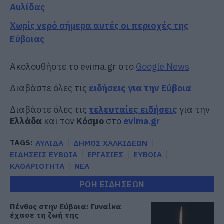
Αυλίδας
Χωρίς νερό σήμερα αυτές οι περιοχές της
Εύβοιας
Ακολουθήστε το evima.gr στο
Google News
Διαβάστε όλες τις
ειδήσεις για την Εύβοια
Διαβάστε όλες τις
τελευταίες ειδήσεις
για την
Ελλάδα
και τον
Κόσμο
στο
evima.gr
TAGS:
ΑΥΛΙΔΑ
ΔΗΜΟΣ ΧΑΛΚΙΔΕΩΝ
ΕΙΔΗΣΕΙΣ ΕΥΒΟΙΑ
ΕΡΓΑΣΙΕΣ
ΕΥΒΟΙΑ
ΚΑΘΑΡΙΟΤΗΤΑ
ΝΕΑ
ΡΟΗ ΕΙΔΗΣΕΩΝ
Πένθος στην Εύβοια: Γυναίκα
έχασε τη ζωή της