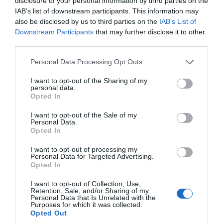
disclosure of your personal information by third parties on the
IAB’s list of downstream participants. This information may
also be disclosed by us to third parties on the
IAB’s List of
Downstream Participants
that may further disclose it to other
third parties.
Please note that this website/app uses one or more Google
Personal Data Processing Opt Outs
services and may gather and store information including but
not limited to your visit or usage behaviour. You may click to
I want to opt-out of the Sharing of my
personal data.
grant or deny consent to Google and its third-party tags to
Opted In
use your data for below specified purposes in below Google
consent section.
I want to opt-out of the Sale of my
Personal Data.
Opted In
I want to opt-out of processing my
Personal Data for Targeted Advertising.
Opted In
I want to opt-out of Collection, Use,
Retention, Sale, and/or Sharing of my
Personal Data that Is Unrelated with the
Purposes for which it was collected.
Opted Out