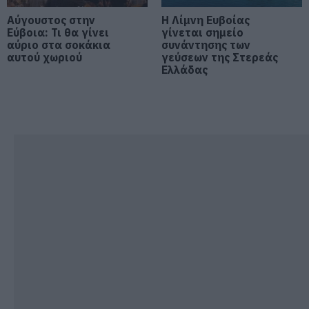
σήμερα, Δευτέρα 10 Αυγούστου
Αύγουστος στην
Η Λίμνη Ευβοίας
10.08.2026 | 09:20
Εύβοια: Τι θα γίνει
γίνεται σημείο
αύριο στα σοκάκια
συνάντησης των
αυτού χωριού
γεύσεων της Στερεάς
Ελλάδας
Εύβοια: Που έχει διακοπή
ρεύματος σήμερα Δευτέρα 10
Αυγούστου
10.08.2026 | 09:00