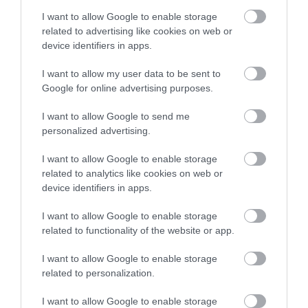
Αρχίζουν τα έργα για το νέο
I want to allow Google to enable storage
κλειστό γυμναστήριο στην Εύβοια
related to advertising like cookies on web or
08.08.2026 | 15:40
device identifiers in apps.
I want to allow my user data to be sent to
Φωτιά στη Βοιωτία: Έκτακτα
Google for online advertising purposes.
μέτρα στήριξης για την εστίαση
ζητά η ΠΣτΕ
I want to allow Google to send me
08.08.2026 | 15:20
personalized advertising.
Μεγάλη προσοχή στην Εύβοια:
I want to allow Google to enable storage
Σπείρα ανοίγει επιχειρήσεις
related to analytics like cookies on web or
device identifiers in apps.
08.08.2026 | 15:00
I want to allow Google to enable storage
related to functionality of the website or app.
Όμιλος ΔΕΗ: Νέα συμφωνία για
χαρτοφυλάκιο έργων ΑΠΕ
I want to allow Google to enable storage
08.08.2026 | 14:40
related to personalization.
Όλες οι τελευταίες ειδήσεις
I want to allow Google to enable storage
Σήμερα το μεγαλύτερο πανηγύρι