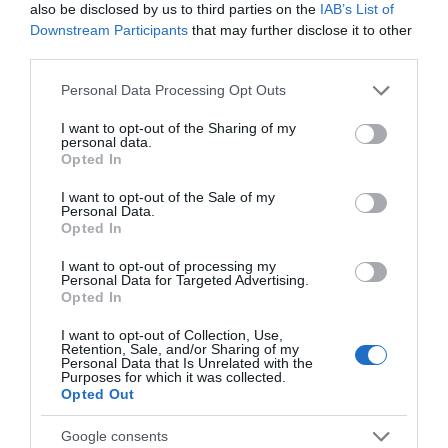
also be disclosed by us to third parties on the
IAB’s List of
Downstream Participants
that may further disclose it to other
Διαβάστε όλες τις
ειδήσεις για την Εύβοια
third parties.
Διαβάστε όλες τις
τελευταίες ειδήσεις
για την
Please note that this website/app uses one or more Google
Personal Data Processing Opt Outs
Ελλάδα
και τον
Κόσμο
στο
evima.gr
services and may gather and store information including but
not limited to your visit or usage behaviour. You may click to
I want to opt-out of the Sharing of my
personal data.
grant or deny consent to Google and its third-party tags to
TAGS:
ΕΘΕΛΟΝΤΕΣ
ΕΙΔΗΣΕΙΣ ΕΥΒΟΙΑ
ΕΥΒΟΙΑ
Opted In
use your data for below specified purposes in below Google
ΘΑΝΑΣΗΣ ΖΕΜΠΙΛΗΣ
ΝΕΑ ΕΥΒΟΙΑ
consent section.
I want to opt-out of the Sale of my
ΡΟΗ ΕΙΔΗΣΕΩΝ
Personal Data.
Opted In
Θρήνος σε όλη την Εύβοια για τον
I want to opt-out of processing my
επιχειρηματία που έφυγε απο
Personal Data for Targeted Advertising.
την ζωή
Opted In
08.08.2026 | 16:20
I want to opt-out of Collection, Use,
Retention, Sale, and/or Sharing of my
Πάτρα: Θρήνος για μωράκι μόλις 8
Personal Data that Is Unrelated with the
Purposes for which it was collected.
ημερών – Νοσηλευόταν στη ΜΕΘ
Opted Out
Νεογνών
08.08.2026 | 16:00
Google consents