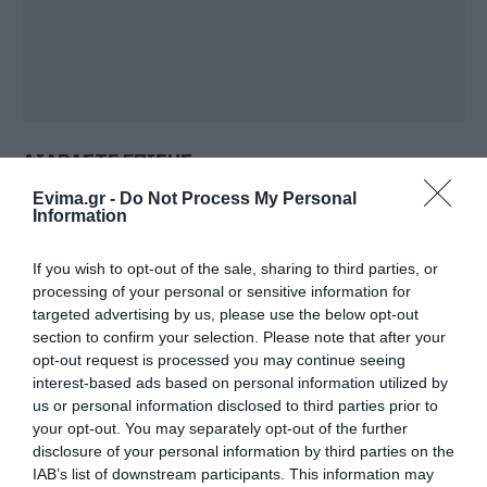
ΔΙΑΒΑΣΤΕ ΕΠΙΣΗΣ
Θρήνος σε όλη την Εύβοια για τον
Evima.gr -
Do Not Process My Personal
επιχειρηματία που έφυγε απο την ζωή
Information
Αρχίζουν τα έργα για το νέο κλειστό
If you wish to opt-out of the sale, sharing to third parties, or
γυμναστήριο στην Εύβοια
processing of your personal or sensitive information for
targeted advertising by us, please use the below opt-out
Μεγάλη προσοχή στην Εύβοια: Σπείρα ανοίγει
section to confirm your selection. Please note that after your
επιχειρήσεις
opt-out request is processed you may continue seeing
interest-based ads based on personal information utilized by
Σήμερα το μεγαλύτερο πανηγύρι του
us or personal information disclosed to third parties prior to
καλοκαιριού στην Εύβοια
your opt-out. You may separately opt-out of the further
disclosure of your personal information by third parties on the
IAB’s list of downstream participants. This information may
Ακολουθήστε το evima.gr στο
Google News