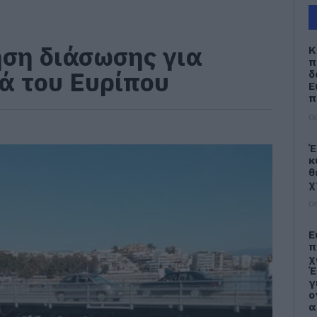
ηση διάσωσης για
Κ
π
ά του Ευρίπου
δ
Ε
π
06
Έ
κ
θ
χ
06
Ε
π
χ
Έ
γ
ο
α