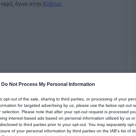
νερό, έγινε στην
Εύβοια.
Σ
Χ
έ
Υ
06
Σ
Μ
m
δ
06
Φ
-
Do Not Process My Personal Information
Σ
06
to opt-out of the sale, sharing to third parties, or processing of your per
formation for targeted advertising by us, please use the below opt-out s
χώς έληξε με ασφάλεια σημειώθηκε λίγη ώρα
r selection. Please note that after your opt-out request is processed y
Π
καρναβαλιού Χαλκίδας.
eing interest-based ads based on personal information utilized by us or
κ
έ
disclosed to third parties prior to your opt-out. You may separately opt-
Ε
losure of your personal information by third parties on the IAB’s list of
υ είχε κατακλύσει τις δύο πλευρές του