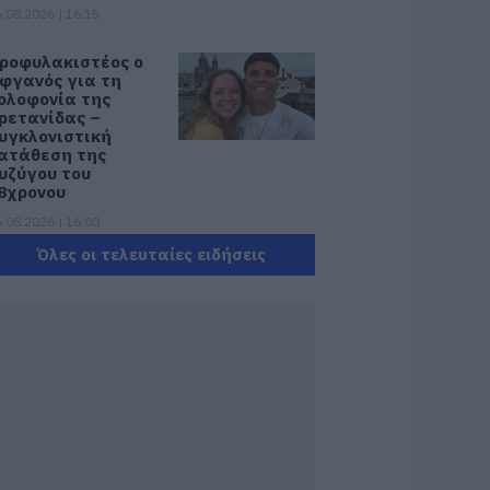
.08.2026 | 16:15
ροφυλακιστέος ο
φγανός για τη
ολοφονία της
ρετανίδας –
υγκλονιστική
ατάθεση της
υζύγου του
8χρονου
.08.2026 | 16:00
Όλες οι τελευταίες ειδήσεις
έα εποχή για την
ύβοια: Μονοπάτια
έσα σε μαγευτικό
άσος
.08.2026 | 15:45
 – ΕΦΚΑ και ΔΥΠΑ:
οιοι πληρώνονται
ως και αύριο
.08.2026 | 15:30