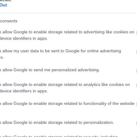
π
Out
Ε
φ
06
consents
o allow Google to enable storage related to advertising like cookies on
Ν
φ
evice identifiers in apps.
κ
Χ
o allow my user data to be sent to Google for online advertising
s.
06
 συνεχεία γύρισαν με το σκάφος στην στεριά.
to allow Google to send me personalized advertising.
μενικού έφτασε στην στεριά.
o allow Google to enable storage related to analytics like cookies on
evice identifiers in apps.
o allow Google to enable storage related to functionality of the website
o allow Google to enable storage related to personalization.
o allow Google to enable storage related to security, including