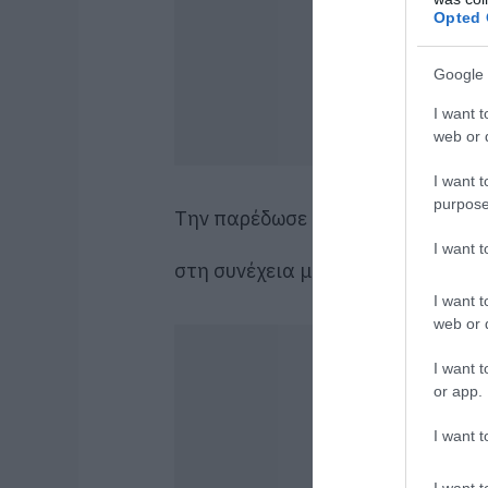
Opted 
Google 
I want t
web or d
I want t
purpose
Την παρέδωσε στο Λιμενικό και εν
I want 
στη συνέχεια με το σκάφος του Λι
I want t
web or d
I want t
or app.
I want t
I want t