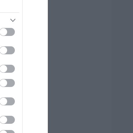
εριοχή της
ύβοιας από την
ωτιά
.08.2026 | 13:45
εότερα για τη
ωτιά σε εμπορικό
ατάστημα στη
αλκίδα
.08.2026 | 13:45