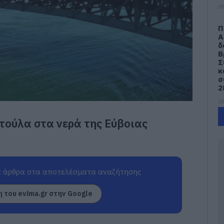
06
Π
Α
δ
Β
Σ
κ
σ
2
06
τούλα στα νερά της Εύβοιας
Ν
Ε
μ
δ
06
 άρθρα στα αποτελέσματα αναζήτησης
e
Π
 του evima.gr στην Google
έ
06