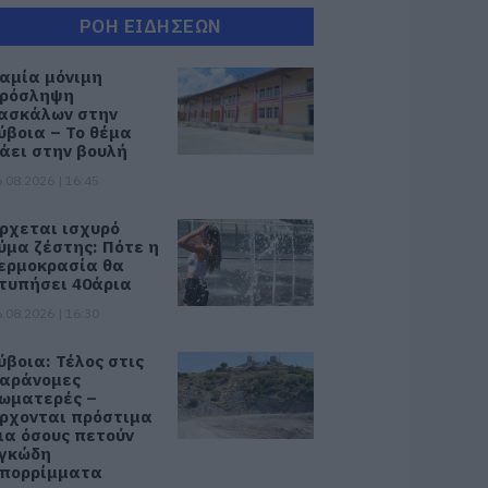
ΡΟΗ ΕΙΔΗΣΕΩΝ
αμία μόνιμη
ρόσληψη
ασκάλων στην
ύβοια – Το θέμα
άει στην βουλή
.08.2026 | 16:45
ρχεται ισχυρό
ύμα ζέστης: Πότε η
ερμοκρασία θα
τυπήσει 40άρια
.08.2026 | 16:30
ύβοια: Τέλος στις
αράνομες
ωματερές –
ρχονται πρόστιμα
ια όσους πετούν
γκώδη
πορρίμματα