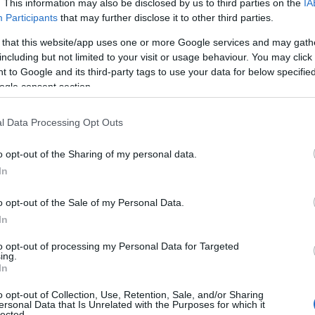
. This information may also be disclosed by us to third parties on the
IA
06
 γατούλας που βρεγμένη έστεκε κάτω από την
Participants
that may further disclose it to other third parties.
Α
 that this website/app uses one or more Google services and may gath
σ
including but not limited to your visit or usage behaviour. You may click 
Ε
ροηγουμένως πέσει στη θάλασσα και κατάφερε
 to Google and its third-party tags to use your data for below specifi
06
πλάκα, ακριβώς δίπλα από την γέφυρα.
ogle consent section.
Σ
ρχείο, ζητώντας βοήθεια και κατόπιν
π
l Data Processing Opt Outs
Ε
αντίνου Φλουρή, ξεκίνησε η επιχείρηση
σ
o opt-out of the Sharing of my personal data.
06
In
ιάκ με το σκάφος της, και συνοδεία σκάφους
Έ
o opt-out of the Sale of my Personal Data.
Α
τα και την έπιασε με την απόχη.
Α
In
π
to opt-out of processing my Personal Data for Targeted
06
ing.
In
Ο
Ι
o opt-out of Collection, Use, Retention, Sale, and/or Sharing
έ
ersonal Data that Is Unrelated with the Purposes for which it
lected.