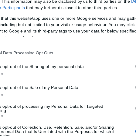
. This information may also be disclosed by us to third parties on the
IA
Participants
that may further disclose it to other third parties.
Σ
υ ευχαριστίες προς τον Γιάννη Λύκο και την
μ
 that this website/app uses one or more Google services and may gath
π
 την ευγενική χορηγία των λουλουδιών που
including but not limited to your visit or usage behaviour. You may click 
κ
Ε
μβάλλοντας ουσιαστικά στην προσπάθεια
 to Google and its third-party tags to use your data for below specifi
ogle consent section.
08
Σ
l Data Processing Opt Outs
νται επίσης στους κατοίκους της Πλατάνας,
α
τ
όγου, οι οποίοι ανταποκρίθηκαν στο κάλεσμα
o opt-out of the Sharing of my personal data.
οντας εθελοντικά τον χρόνο και την εργασία
08
In
Έ
o opt-out of the Sale of my Personal Data.
Ο
«
In
γ
τ
to opt-out of processing my Personal Data for Targeted
ing.
08
In
Μ
o opt-out of Collection, Use, Retention, Sale, and/or Sharing
χ
ersonal Data that Is Unrelated with the Purposes for which it
lected.