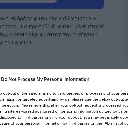
γ
Ε
08
λοντική δράση φύτευσης καλλωπιστικών
ατάνας, μια πρωτοβουλία του Πολιτιστικού
Φ
Έ
», η οποία είχε ως στόχο την αισθητική
σ
ς του χωριού.
ε
Π
08
Μ
σ
α
-
Do Not Process My Personal Information
ε
08
to opt-out of the sale, sharing to third parties, or processing of your per
formation for targeted advertising by us, please use the below opt-out s
Ό
r selection. Please note that after your opt-out request is processed y
σ
eing interest-based ads based on personal information utilized by us or
χ
έ
disclosed to third parties prior to your opt-out. You may separately opt-
losure of your personal information by third parties on the IAB’s list of
08