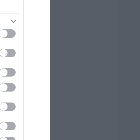
εριπτώσεις η ΑΑΔΕ
πιβάλλει φόρο από
0% έως 40%
.08.2026 | 13:20
ικόνες σοκ σε
οιμητήριο της
ύβοιας: Δείτε τι
καναν
.08.2026 | 13:00