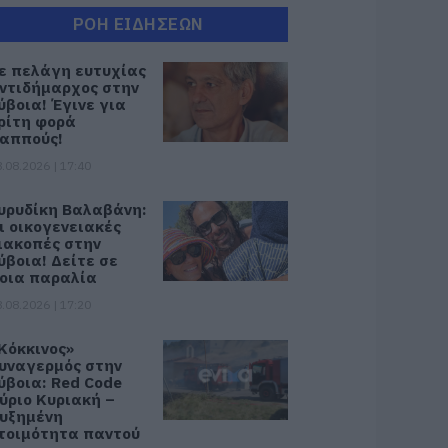
ΡΟΗ ΕΙΔΗΣΕΩΝ
ε πελάγη ευτυχίας
ντιδήμαρχος στην
ύβοια! Έγινε για
ρίτη φορά
αππούς!
.08.2026 | 17:40
υρυδίκη Βαλαβάνη:
ι οικογενειακές
ιακοπές στην
ύβοια! Δείτε σε
οια παραλία
.08.2026 | 17:20
Κόκκινος»
υναγερμός στην
ύβοια: Red Code
ύριο Κυριακή –
υξημένη
τοιμότητα παντού