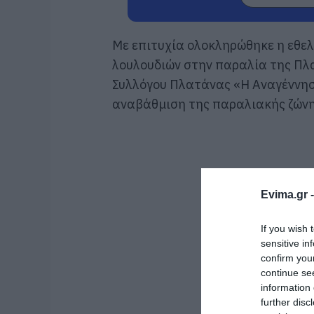
Με επιτυχία ολοκληρώθηκε η εθε
λουλουδιών στην παραλία της Πλ
Συλλόγου Πλατάνας «Η Αναγέννηση
αναβάθμιση της παραλιακής ζώνη
Evima.gr 
If you wish 
sensitive in
confirm you
continue se
information 
further disc