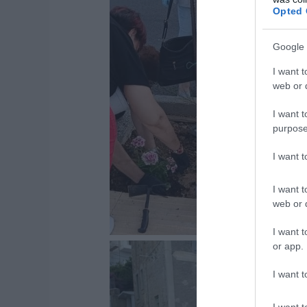
Opted 
Google 
I want t
web or d
I want t
purpose
I want 
I want t
web or d
I want t
or app.
I want t
I want t