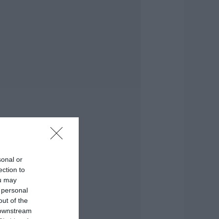
υμναστήριο στην
ύβοια
.08.2026 | 15:40
ωτιά στη Βοιωτία:
κτακτα μέτρα
τήριξης για την
στίαση ζητά η
ΣτΕ
.08.2026 | 15:20
εγάλη προσοχή
την Εύβοια: Σπείρα
νοίγει
πιχειρήσεις
.08.2026 | 15:00
sonal or
ection to
μιλος ΔΕΗ: Νέα
ou may
υμφωνία για
 personal
αρτοφυλάκιο
ργων ΑΠΕ
out of the
 downstream
.08.2026 | 14:40