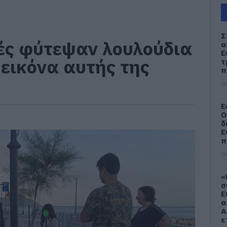
Σ
ές φύτεψαν λουλούδια
α
Ε
 εικόνα αυτής της
τ
π
08
Ε
Ο
δ
Ε
π
08
«
σ
Ε
α
Α
ε