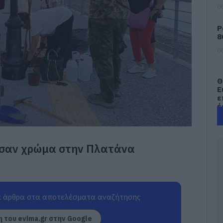
08
Ρ
8
08
Θ
Ε
ε
έ
08
Π
ωσαν χρώμα στην Πλατάνα
μ
η
Ν
Μ
08
 άρθρα στα αποτελέσματα αναζήτησης
Α
 του evima.gr στην Google
γ