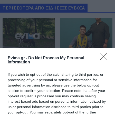
Μεγάλο συναυλία σήμερα στην
Εύβοια με γνωστό καλλιτέχνη του
ΠΕΡΙΣΣΟΤΕΡΑ ΑΠΟ ΕΙΔΗΣΕΙΣ ΕΥΒΟΙΑ
βιολιού!
09.08.2026 | 10:00
Χωρίς ρεύμα σήμερα Κυριακή 9,
Αυγούστου πολλές περιοχές στην
Εύβοια
09.08.2026 | 09:40
Σε αυτή την Ενορία του Οσίου
Evima.gr -
Do Not Process My Personal
Ιωάννη του Ρώσσου λειτούργησε
Συναγερμός στη
Ο Λευτέρης Στεργίου
Information
χθες ο Μητροπολίτης Χαλκίδος
Βόρεια Εύβοια:
επιστρέφει στην
Αγελάδες πετάγονται
Ιστιαία!
09.08.2026 | 09:20
στο δρόμο- Η έκκληση
If you wish to opt-out of the sale, sharing to third parties, or
ιερέα στους οδηγούς
processing of your personal or sensitive information for
Νότια Εύβοια: Μεγάλο Beach Party
targeted advertising by us, please use the below opt-out
σήμερα στη Γαλάζια Λίμνη! Εσύ θα
section to confirm your selection. Please note that after your
λείπεις;
opt-out request is processed you may continue seeing
09.08.2026 | 09:00
interest-based ads based on personal information utilized by
us or personal information disclosed to third parties prior to
Εορτολόγιο: Ποιοι γιορτάζουν
your opt-out. You may separately opt-out of the further
σήμερα, Κυριακή 9 Αυγούστου