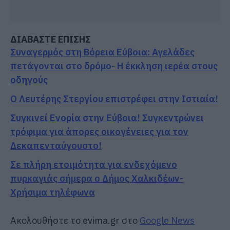
ΔΙΑΒΑΣΤΕ ΕΠΙΣΗΣ
Συναγερμός στη Βόρεια Εύβοια: Αγελάδες
πετάγονται στο δρόμο- Η έκκληση ιερέα στους
οδηγούς
Ο Λευτέρης Στεργίου επιστρέφει στην Ιστιαία!
Συγκινεί Ενορία στην Εύβοια! Συγκεντρώνει
τρόφιμα για άπορες οικογένειες για τον
Δεκαπενταύγουστο!
Σε πλήρη ετοιμότητα για ενδεχόμενο
πυρκαγιάς σήμερα ο Δήμος Χαλκιδέων-
Χρήσιμα τηλέφωνα
Ακολουθήστε το evima.gr στο
Google News