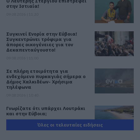
Ο Λευτέρης Στεργίου επιστρέφει
στην Ιστιαία!
09.08.2026 | 11:20
Συγκινεί Ενορία στην Εύβοια!
Συγκεντρώνει τρόφιμα για
άπορες οικογένειες για τον
Δεκαπενταύγουστο!
09.08.2026 | 11:00
Σε πλήρη ετοιμότητα για
ενδεχόμενο πυρκαγιάς σήμερα ο
Δήμος Χαλκιδέων- Χρήσιμα
τηλέφωνα
09.08.2026 | 10:40
Γνωρίζατε ότι υπάρχει Λουτράκι
και στην Εύβοια;
09.08.2026 | 10:20
Όλες οι τελευταίες ειδήσεις