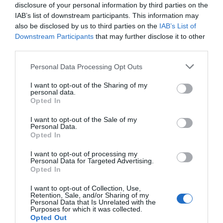
disclosure of your personal information by third parties on the
09.08.2026 | 08:40
IAB’s list of downstream participants. This information may
also be disclosed by us to third parties on the
IAB’s List of
Συγκινεί Ενορία στην
Σε πλήρη ετοιμότητα
Εύβοια! Συγκεντρώνει
για ενδεχόμενο
Downstream Participants
that may further disclose it to other
Καιρός: Καύσωνας και πολλά
τρόφιμα για άπορες
πυρκαγιάς σήμερα ο
third parties.
μποφόρ σήμερα στην Εύβοια
οικογένειες για τον
Δήμος Χαλκιδέων-
Δεκαπενταύγουστο!
Χρήσιμα τηλέφωνα
Please note that this website/app uses one or more Google
09.08.2026 | 08:20
Personal Data Processing Opt Outs
services and may gather and store information including but
not limited to your visit or usage behaviour. You may click to
I want to opt-out of the Sharing of my
personal data.
«Κόκκινος» συναγερμός σήμερα
grant or deny consent to Google and its third-party tags to
Opted In
στην Εύβοια – Τι απαγορεύεται
use your data for below specified purposes in below Google
consent section.
09.08.2026 | 08:00
I want to opt-out of the Sale of my
Personal Data.
Opted In
Φωτιά στην Εύβοια σε ξερά χόρτα
I want to opt-out of processing my
Γνωρίζατε ότι υπάρχει
Μεγάλο συναυλία
Personal Data for Targeted Advertising.
09.08.2026 | 00:10
Λουτράκι και στην
σήμερα στην Εύβοια με
Opted In
Εύβοια;
γνωστό καλλιτέχνη του
βιολιού!
I want to opt-out of Collection, Use,
Retention, Sale, and/or Sharing of my
Ρίγη συγκίνησης στην Εύβοια! Η
Personal Data that Is Unrelated with the
Ιερά Μονή Οσίου Δαυΐδ έλαμψε
Purposes for which it was collected.
στη μεγάλη πανήγυρη της
Opted Out