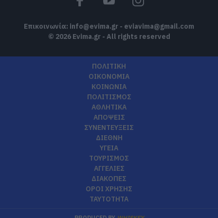
Επικοινωνία:
info@evima.gr
-
eviavima@gmail.com
© 2026 Evima.gr - All rights reserved
ΠΟΛΙΤΙΚΗ
ΟΙΚΟΝΟΜΙΑ
ΚΟΙΝΩΝΙΑ
ΠΟΛΙΤΙΣΜΟΣ
ΑΘΛΗΤΙΚΑ
ΑΠΟΨΕΙΣ
ΣΥΝΕΝΤΕΥΞΕΙΣ
ΔΙΕΘΝΗ
ΥΓΕΙΑ
ΤΟΥΡΙΣΜΟΣ
ΑΓΓΕΛΙΕΣ
ΔΙΑΚΟΠΕΣ
ΟΡΟΙ ΧΡΗΣΗΣ
ΤΑΥΤΟΤΗΤΑ
PRODUCED BY
WHISKEY