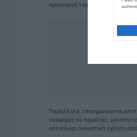
πρωτογενή τομέα.
authenti
Παράλληλα, επισημαίνονται επιπτ
αναφορές σε παραλίες, μονοπάτια
οπτική και ακουστική όχληση από