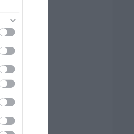
κδρομή για
7χρονο τουρίστα
.08.2026 | 18:20
αρύ πένθος για τον
κπαιδευτικό από
ην Εύβοια που
φυγε από τη ζωή
.08.2026 | 18:00