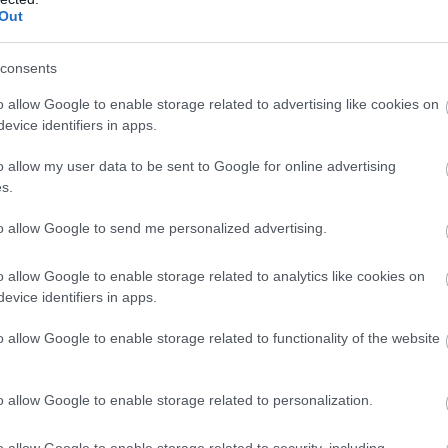
ε
ν Δήμο– «παράθυρα» για εγκαταστάσεις
Out
5
ς και σε Σημαντικές Περιοχές για τα Πουλιά.
07
consents
υφογραμμών
Β
o allow Google to enable storage related to advertising like cookies on
ε
τ
evice identifiers in apps.
κορυφογραμμές του όρους Όχη, όπου σε
έ
έχουν ήδη αναπτυχθεί εκτεταμένες
o allow my user data to be sent to Google for online advertising
07
s.
ιο προβλέπει απαγόρευση νέων αιολικών
υψόμετρο, τονίζεται ότι στην πράξη η
to allow Google to send me personalized advertising.
χουν ήδη αδειοδοτηθεί ή βρίσκονται σε
o allow Google to enable storage related to analytics like cookies on
evice identifiers in apps.
ονομία και το περιβάλλον
o allow Google to enable storage related to functionality of the website
σε επιπτώσεις στην κτηνοτροφία και τη
o allow Google to enable storage related to personalization.
βοσκοτόπων και μελισσοτόπων, με επιπτώσεις
ένειες που δραστηριοποιούνται στον
o allow Google to enable storage related to security, including