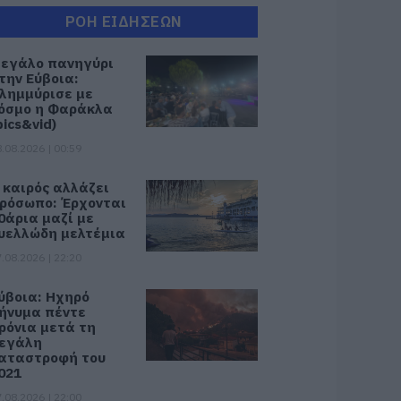
ΡΟΗ ΕΙΔΗΣΕΩΝ
εγάλο πανηγύρι
την Εύβοια:
λημμύρισε με
όσμο η Φαράκλα
pics&vid)
.08.2026 | 00:59
 καιρός αλλάζει
ρόσωπο: Έρχονται
0άρια μαζί με
υελλώδη μελτέμια
.08.2026 | 22:20
ύβοια: Ηχηρό
ήνυμα πέντε
ρόνια μετά τη
εγάλη
αταστροφή του
021
.08.2026 | 22:00