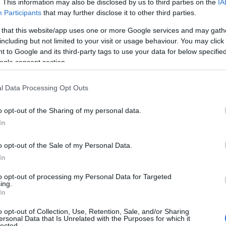
. This information may also be disclosed by us to third parties on the
IA
6/2026 προς τον Υπουργό Περιβάλλοντος και
Participants
that may further disclose it to other third parties.
Ρ
, ζητά να εξεταστούν και να δοθούν
σ
 that this website/app uses one or more Google services and may gath
τ
ων θέσεων που περιλαμβάνονται στην
including but not limited to your visit or usage behaviour. You may click 
σ
ε
 to Google and its third-party tags to use your data for below specifi
Συμβουλίου Καρύστου. Υπενθυμίζεται ότι για
ogle consent section.
07
 η υπ’ αριθμ. 2348/15.1.2026
Ν
l Data Processing Opt Outs
ε
σ
μενες περιοχές Natura
o opt-out of the Sharing of my personal data.
δ
In
07
, στην Καρυστία έχουν ήδη εγκατασταθεί
o opt-out of the Sale of my Personal Data.
ευαίσθητα οικοσυστήματα και ζώνες Natura,
Α
Ε
In
ται, οι επεμβάσεις αυτές (διάνοιξη δρόμων,
δ
α
υν επιφέρει, κατά την άποψη του Δήμου,
to opt-out of processing my Personal Data for Targeted
ing.
07
λότητας και των βιοτόπων.
In
Τ
o opt-out of Collection, Use, Retention, Sale, and/or Sharing
σημειώνεται, εισάγει περιορισμούς σε ζώνες
ε
ersonal Data that Is Unrelated with the Purposes for which it
lected.