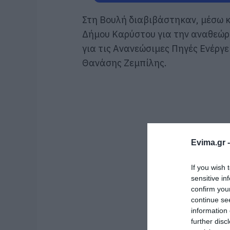
Στη Βουλή διαβιβάστηκαν, μέσω κ
Δήμου Καρύστου για την αναθεώρ
για τις Ανανεώσιμες Πηγές Ενέργ
Θανάσης Ζεμπίλης
.
Evima.gr 
If you wish 
sensitive in
confirm you
continue se
information 
further disc