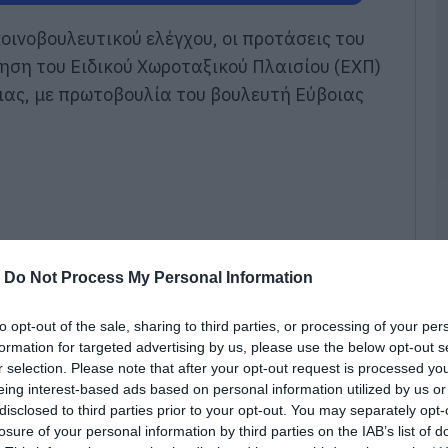
π
τ
οινοβουλευτικού ελέγχου, οι προτάσεις του
ε
ηση του Ειδικού Χωροταξικού Πλαισίου (ΕΧΠ)
07
ειας, με πρωτοβουλία του βουλευτή Εύβοιας
Π
π
σ
Α
07
Δ
Δ
γ
-
Do Not Process My Personal Information
07
to opt-out of the sale, sharing to third parties, or processing of your per
Μ
formation for targeted advertising by us, please use the below opt-out s
ν
r selection. Please note that after your opt-out request is processed y
σ
eing interest-based ads based on personal information utilized by us or
α
φ
disclosed to third parties prior to your opt-out. You may separately opt-
losure of your personal information by third parties on the IAB’s list of
07