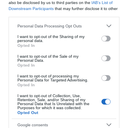
also be disclosed by us to third parties on the
IAB’s List of
εισέβαλε στο σπίτι – Στιγμές
τρόμου για γυναίκα
Downstream Participants
that may further disclose it to other
third parties.
06.08.2026 | 13:15
Πασίγνωστο
Απόψε πάμε όλοι στα
Please note that this website/app uses one or more Google
Personal Data Processing Opt Outs
κοσμηματοπωλείο
Άνω Στύρα της Εύβοιας!
Χαλκίδα τώρα φωτιά σε εμπορικό
services and may gather and store information including but
έπιασε φωτιά στην
κατάστημα
not limited to your visit or usage behaviour. You may click to
I want to opt-out of the Sharing of my
Εύβοια
personal data.
06.08.2026 | 13:00
grant or deny consent to Google and its third-party tags to
Opted In
use your data for below specified purposes in below Google
consent section.
I want to opt-out of the Sale of my
Ο μικρός μουσικός που έγινε το
Personal Data.
πρόσωπο της βραδιάς σε
Opted In
πανηγύρι της Εύβοιας
I want to opt-out of processing my
06.08.2026 | 12:45
Personal Data for Targeted Advertising.
Opted In
Ελλάδα: Νέες επενδύσεις 1 δισ.
Σε αυτή την περιοχή
Έρχεται το 9ο
έως το 2028 για την Ενέργεια
I want to opt-out of Collection, Use,
της Εύβοιας θα γίνει
Αλιβεριώτικο
Retention, Sale, and/or Sharing of my
06.08.2026 | 12:30
σήμερα πανηγύρι
Αντάμωμα! Πότε και
Personal Data that Is Unrelated with the
Purposes for which it was collected.
πού θα γίνει
Opted Out
Θλίψη στην Εύβοια: Άνδρας έχασε
την ζωή του
Google consents