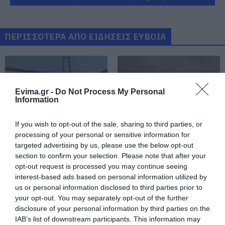
Έρχεται το 9ο Αλιβεριώτικο
Αντάμωμα! Πότε και πού θα γίνει
06.08.2026 | 14:00
ΠΕΡΙΣΣΟΤΕΡΑ ΑΠΟ ΕΙΔΗΣΕΙΣ ΕΥΒΟΙΑ
Οταν ο Άγιος Ιωάννης ο Ρώσσος
έσωσε μια ολόκληρη περιοχή της
Εύβοιας από την φωτιά
Evima.gr -
Do Not Process My Personal
06.08.2026 | 13:45
Information
Νεότερα για τη φωτιά σε
εμπορικό κατάστημα στη Χαλκίδα
If you wish to opt-out of the sale, sharing to third parties, or
processing of your personal or sensitive information for
06.08.2026 | 13:45
Συναγερμός στη
Φωτιά τώρα στη Σκύρο
targeted advertising by us, please use the below opt-out
Χαλκίδα: Γυναίκα
section to confirm your selection. Please note that after your
έπεσε από την Υψηλή
opt-out request is processed you may continue seeing
Γέφυρα
Καλοκαίρι στην Εύβοια χωρίς
interest-based ads based on personal information utilized by
«Ταβέρνα Ξενύχτη» δεν γίνεται!
Χρόνια τώρα αυθεντικές γεύσεις!
us or personal information disclosed to third parties prior to
your opt-out. You may separately opt-out of the further
06.08.2026 | 13:30
disclosure of your personal information by third parties on the
IAB’s list of downstream participants. This information may
Σοκ στην Εύβοια: Κουκουλοφόρος