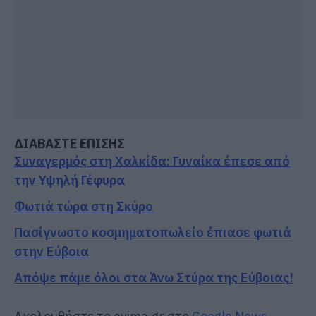
ΔΙΑΒΑΣΤΕ ΕΠΙΣΗΣ
Συναγερμός στη Χαλκίδα: Γυναίκα έπεσε από
την Υψηλή Γέφυρα
Φωτιά τώρα στη Σκύρο
Πασίγνωστο κοσμηματοπωλείο έπιασε φωτιά
στην Εύβοια
Απόψε πάμε όλοι στα Άνω Στύρα της Εύβοιας!