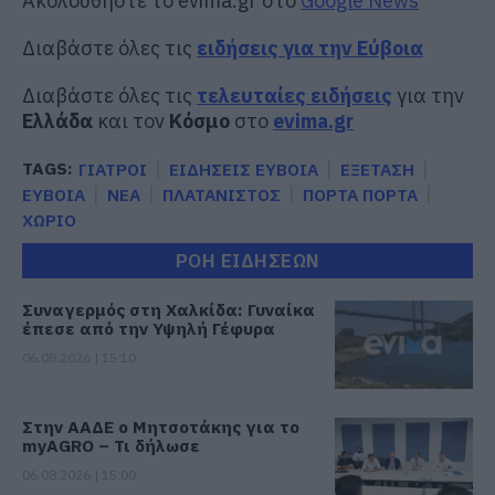
Ακολουθήστε το evima.gr στο
Google News
Διαβάστε όλες τις
ειδήσεις για την Εύβοια
Διαβάστε όλες τις
τελευταίες ειδήσεις
για την
Ελλάδα
και τον
Κόσμο
στο
evima.gr
TAGS:
ΓΙΑΤΡΟΙ
ΕΙΔΗΣΕΙΣ ΕΥΒΟΙΑ
ΕΞΕΤΑΣΗ
ΕΥΒΟΙΑ
ΝΕΑ
ΠΛΑΤΑΝΙΣΤΟΣ
ΠΟΡΤΑ ΠΟΡΤΑ
ΧΩΡΙΟ
ΡΟΗ ΕΙΔΗΣΕΩΝ
Συναγερμός στη Χαλκίδα: Γυναίκα
έπεσε από την Υψηλή Γέφυρα
06.08.2026 | 15:10
Στην ΑΑΔΕ ο Μητσοτάκης για το
myAGRO – Τι δήλωσε
06.08.2026 | 15:00